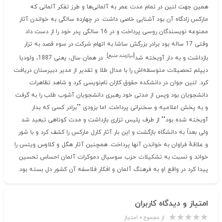
همین جهت لنین در تمام مدت عمر به آلمانی‌ها و طرز تفکر آلمانی که
مارکس زادگاه آن بود آشنایی خاصی داشت. در چهارده سالگی به خواندن آثار
ممنوعه نویسندگان روسی پرداخت و در 16 سالگی پدر خود را از دست داد
وقتی 17 ساله بود برادر بزرگش ساشا به اتهام شرکت در سوء قصد به تزار
[
نیازمند منبع
]
بازداشت و به دار آویخته شد
. در همان سال، یعنی 1887، ولودیا
دیپلم تحصیلات متوسطه‌اش را با مدال طلا و تقدیر از مدیر دبیرستان دریافت
کرد. لنین جوان در دانشکده حقوق کازان نام‌نویسی کرد و شاهد تظاهرات
دانشجویان بود وپس از مدتی خود رهبری دانشجویان آشوب طلب را به گرفت
و به پخش اعلامیه و سخنرانی پرداخت. اما بزودی ""برادر کسی که بدار
آویخته شده بود"" از طرف پلیس تزاری بازداشت و مدت کوتاهی تبعید شد
ولی بعداً به دانشگاه بازگشت و این بار آثار کارل مارکس را کشف کرد و با شور
و علاقهٔ فراوان به خواندن آنها پرداخت. همچنین آثار هگل و کلاوس ویتس را
خواند و نسبت به تشکیلات حزب سوسیال دموکرات آلمان احساس تحسین
پیدا کرد در واقع او به فرهنگ آلمان و افکار فلاسفه آن کشور دل بسته بود.
امتیاز و دیدگاه کاربران
از مجموع ۰ امتیاز