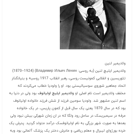
ولادیمیر لنین
ولادیمیر ایلیچ لنین (به روسی: Владимир Ильич Ленин) ‏(1924–1870)
تئوریسین و انقلابی کمونیست روسی، رهبر انقلاب 1917 روسیه و بنیانگذار
اتحاد جماهیر شوروی سوسیالیستی بود. او را ولودیا خطاب می‌کردند که
مخفف ولادیمیر است نام اصلی او
ولادیمیر ایلیچ اولیانوف
بود ولی در دنیا به
اسم لنین مشهور شد. ولودیا سومین فرزند از شش فرزند خانواده اولیانوف
بود که در سال 1870 یعنی یک سال قبل از کمون پاریس، در یک خانواده
مرفه در سیمبریسک در ساحل رود ولگا که در ان زمان شهرکی بیش نبود ولی
بعدها به صورت شهر بزرگی به نام اولیانوفسک درآمد متولد گردید. پدرش یک
خرده بورژوای لیبرال و معلم ریاضی و مادرش دختر یک پزشک آلمانی بود وبه