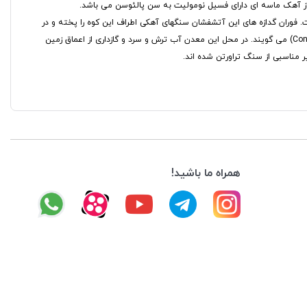
 آهک ماسه ای دارای فسیل نومولیت به سن پالئوسن می باشد.
بز بوجود آمده است. فوران گدازه های این آتشفشان سنگهای آهکی اطراف این کوه را پخته و در
طی زمان بلورهای درشتی از کلسیت (CaCo3) را بنام اونیکس (Onyx) ایجاد کرده است. در اصطلاح زمین شناسی به چنین حالتی دگرگونی مجاورتی (Contact Metamorphism) می گویند. در محل این معدن آب ترش و سرد و گازداری از اعماق زمین
ر مناسبی از سنگ تراورتن شده اند.
همراه ما باشید!