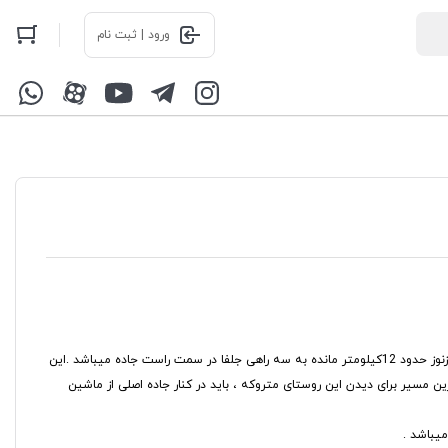
ورود | ثبت نام
🌐روستای قره گوزدر منطقه دره دیزاز توابع شهرستان مرند در استان آذربایجان شرقی و در بلندیهای منطقه ی حفاظت شده ی کیامکی واقع شده است وبعد از سه راهی زنوز حدود 12کیلومتر مانده به سه راهی جلفا در سمت راست جاده میباشد .این
هترین مسیر برای دیدن این روستای متروکه ، باید در کنار جاده اصلی از ماشین
میباشد .