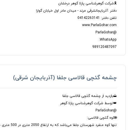
🎗️شرکت گوهرشناسی پارلا گوهر درخشان
دفتر :آذربایجانشرقی مرند - میدان مادر اول خیابان گوارا
تلفن دفتر: 04142263141
www.ParlaGohar.com
@ParlaGohar
WhatsApp:
989120487097
چشمه گئچی قالاسی جلفا (آذربایجان شرقی)
🗻بازدید از چشمه گئچی قالاسی جلفا
👑توسط شرکت گوهرشناسی پارلا گوهر
@ParlaGohar
🌐کوه گئچی قالاسی: