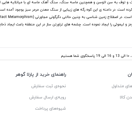
گ و توف به سن ائوسن و همچنین ماسه سنگ، سنگ آهک ماسه ای با میانلایه هایی از
خر الیگوسن (38 میلیون سال پیش) فوران کرده است. در دامنه ی این کوه رگه های زیبایی از سنگ معدن مرمر س
ز و لیموئی را ایجاد نموده است. چشمه های تراورتن ساز در این منطقه باعث ایجاد ذخای
ستیم
ن
راهنمای خرید از پارلا گوهر
ای متداول
نحوه‌ی ثبت سفارش
دن کالا
رویه‌ی ارسال سفارش
شیوه‌های پرداخت