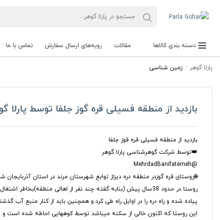
دسته بندی کالاها
مقالات
رویه‌های ارسال سفارش
تماس با ما
پارلا گوهر
زمین شناسی
بازدید از منطقه فسیلی قره گوز جلفا توسط پارلا گو
بازدید از منطقه فسیلی قره قوز جلفا
👑توسط شرکت گوهرشناسی پارلا گوهر
جعبه Parla Box
تجهیزات و ابزار آلات Parla Tools
سنگ راف Rough stone
سنگ های قیمتی Gemstone
@MehrdadBanifatemeh
روستا در حدود 38سال پیش (بنابه گفته چند نفر از اهالی منطقه)ب
پیاده شده و راه دره را در اوایل راه طی کرد.و همچنین باید از کنار منبع آب گذش
این روستا که اکنون خالی از سکنه میباشد توسط کوههایی احاطه شده است و و را