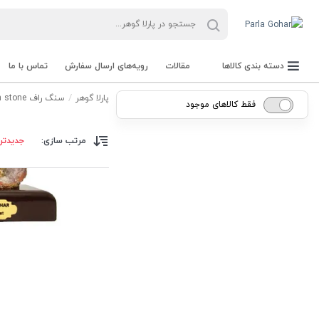
دسته بندی کالاها
مقالات
رویه‌های ارسال سفارش
تماس با ما
پارلا گوهر
سنگ راف Rough stone
فقط کالاهای موجود
مرتب سازی:
جدیدتر
جعبه Parla Box
تجهیزات و ابزار آلات Parla Tools
سنگ راف Rough stone
سنگ های قیمتی Gemstone