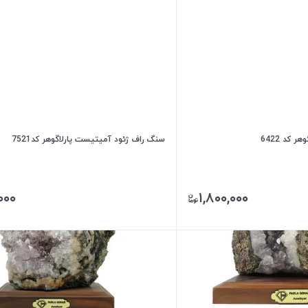
کد 6422
سنگ راف ژئود آمیتیست پارلاگوهر کد7521
۰۰۰
۱,۸۰۰,۰۰۰