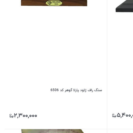
سنگ راف ژئود پارلا گوهر کد 6506
۵,۴۰۰,
۲,۳۰۰,۰۰۰