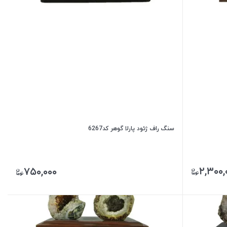
سنگ راف ژئود پارلا گوهر کد6267
۲,۳۰۰,
۷۵۰,۰۰۰