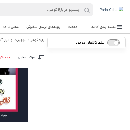
دسته بندی کالاها
مقالات
رویه‌های ارسال سفارش
تماس با ما
پارلا گوهر
تجهیزات و ابزار آلات  Tools
فقط کالاهای موجود
مرتب سازی:
جدیدتر
جعبه Parla Box
تجهیزات و ابزار آلات Parla Tools
سنگ راف Rough stone
سنگ های قیمتی Gemstone