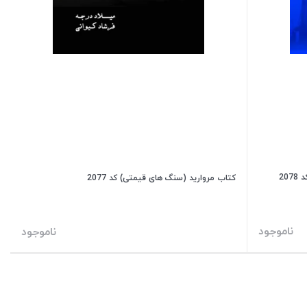
20
کتاب مروارید (سنگ های قیمتی) کد 2077
ناموجود
ناموجود