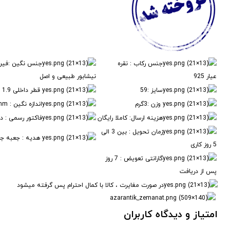
جنس رکاب : نقره
جنس نگین :فیرو
عیار 925
نیشابور طبیعی و اصل
سایز :59
قطر داخلی 1.9
وزن :3گرم
اندازه نگین : 7mm*6mm
هزینه ارسال: کاملا رایگان
فاکتور رسمی : دا
زمان تحویل : بین 3 الی
هدیه : جعبه جوا
5 روز کاری
گارانتی تعویض : 7 روز
پس از دریافت
در صورت مغایرت ، کالا با کمال احترام پس گرفته میشود
امتیاز و دیدگاه کاربران