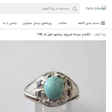
دسته بندی کالاها
مقالات
رویه‌های ارسال سفارش
تماس با ما
پارلا گوهر
انگشتر مردانه فیروزه نیشابور اصل کد 748
جعبه Parla Box
تجهیزات و ابزار آلات Parla Tools
سنگ راف Rough stone
سنگ های قیمتی Gemstone