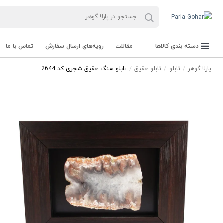
دسته بندی کالاها
مقالات
رویه‌های ارسال سفارش
تماس با ما
پارلا گوهر
تابلو
تابلو عقیق
تابلو سنگ عقیق شجری کد 2644
جعبه Parla Box
تجهیزات و ابزار آلات Parla Tools
سنگ راف Rough stone
سنگ های قیمتی Gemstone