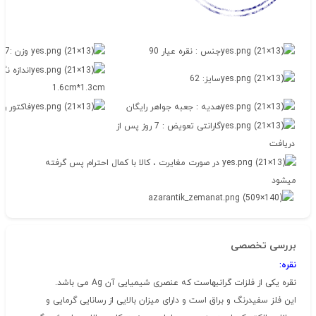
جنس : نقره عیار 90
وزن :7.87گرم
اندازه نگ
سایز: 62
1.6cm*1.3cm
هدیه : جعبه جواهر رایگان
فاکتور رس
گارانتی تعویض : 7 روز پس از
دریافت
در صورت مغایرت ، کالا با کمال احترام پس گرفته
میشود
بررسی تخصصی
نقره:
نقره یکی از فلزات گرانبهاست که عنصری شیمیایی آن Ag می باشد.
این فلز سفیدرنگ و براق است و دارای میزان بالایی از رسانایی گرمایی و