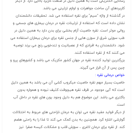
رسانایی الکتریکی است به همین دلیل در صنعت کاربرد بالایی دارد .از دیگر
کاربردهای آن ساخت جواهرات و لوازم تزئینی می باشد.
در گذشته از واژه “سیم” برای نقره استفاده می شد. تحقیقات دانشمندان
نشان داده است که استفاده از تزئینات نقره در درمان بیماری های جسمی و
روانی موثر است. نقره خاصیت آرام بخشی برای بدن دارد به همین دلیل در
طب سوزنی شرق از سوزن هایی از جنس نقره برای درمان بیماران استفاده می
شود. دانشمندان به افرادی که از عصبانیت و تندخویی رنج می برند توصیه
می کنند که از نقره استفاده کنند.
بزرگترین تولید کننده نقره در جهان کشور مکزیک می باشد و کشورهای پرو و
چین پس از آن قرار می گیرند.
خواص درمانی نقره :
خاصیت بسیار مهم نقره خاصیت میکروب کشی آن می باشد به همین دلیل
است که آبی موجود در ظرف نقره هیچوقت کثیف نبوده و همواره بدون
باکتری می باشد. این موضوع هم به دلیل وجود یون های نقره در داخل آب
است.
از دیگر فواید مفید نقره می توان به درمان ناراحتی های مربوط به اختلالات
گوارشی اشاره کرد. همچنین به بدن کمک می کند تا غذا را به راحتی هضم
کند. از نقره برای درمان لاغری ، سوزش قلب و مشکلات کیسه صفرا نیز