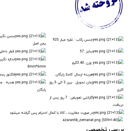
جنس نگین
جنس رکاب : نقره عیار 925
یمن اصل
سایز :57
قطر داخلی .8
اندازه نگین
وزن :3.40گرم
8mm*6mm
هزینه ارسال: کاملا رایگان
فاکتور رسم
زمان تحویل : بین 3 الی 5 روز
هدیه : جع
کاری
رایگان
گارانتی تعویض : 7 روز پس از
دریافت
در صورت مغایرت ، کالا با کمال احترام پس گرفته میشود
بررسی تخصصی