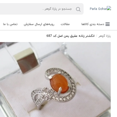
دسته بندی کالاها
مقالات
رویه‌های ارسال سفارش
تماس با ما
پارلا گوهر
انگشتر زنانه عقیق یمن اصل کد 687
جعبه Parla Box
تجهیزات و ابزار آلات Parla Tools
سنگ راف Rough stone
سنگ های قیمتی Gemstone