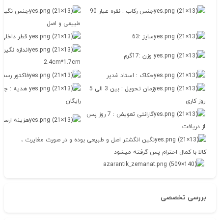
جنس رکاب : نقره عیار 90
جنس نگین 
طبیعی و اصل
سایز :63
قطر داخلی 2.1
اندازه نگین
وزن :17گرم
2.4cm*1.7cm
حکاک : استاد غدیر
فاکتور رسمی 
زمان تحویل : بین 3 الی 5
هدیه : جعب
روز کاری
رایگان
گارانتی تعویض : 7 روز پس
هزینه ارسال:
از دریافت
نگین انگشتر اصل و طبیعی بوده و در صورت مغایرت ،
کالا با کمال احترام پس گرفته میشود
بررسی تخصصی