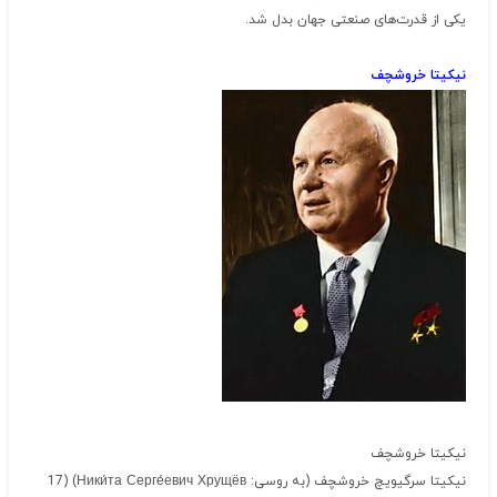
یکی از قدرت‌های صنعتی جهان بدل شد.
نیکیتا خروشچف
نیکیتا خروشچف
نیکیتا سرگیویچ خروشچف (به روسی: Ники́та Серге́евич Хрущёв) ‏(17