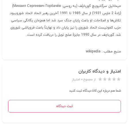
میخائیل سرگئیویچ گورباچُف (به روسی:
Михаил Сергеевич Горбачёв
)
(زادهٔ 2 مارس 1931) از سال 1985 تا 1991 آخرین رهبر اتحاد اتحاد شورویبود.
تلاش‌ها و اصلاحات او باعث پایان جنگ سرد شد اما هم‌زمان یگانگی سیاسی
حزب کمونیست اتحاد شوروی را نیز پایان داد و نهایتاً باعث فروپاشی شوروی
شد. گورباچف در سال 1990 جایزهٔ صلح نوبل را دریافت کرده است.
منبع مطلب : wikipedia
امتیاز و دیدگاه کاربران
از مجموع ۰ امتیاز
شما هم درباره این کالا دیدگاه ثبت کنید
ثبت دیدگاه