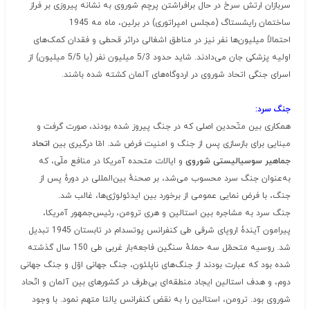
سربازان ارتش سرخ در حال برافراشتن پرچم شوروی به نشانه پیروزی بر فراز
ساختمان رایشستاگ (مجلس امپراتوری) در برلین، ماه مه 1945
احتمالاً میلیون‌ها نفر نیز در مناطق اشغالی دراثر قحطی و فقدان کمک‌های
اولیه پزشکی جان می‌دادند. شاید حدود 5/3 میلیون نفر (یا 5/5 میلیون) از
اسرای جنگی اتحاد شوروی در اردوگاه‌های آلمان کشته شده باشند.
جنگ سرد:
همکاری بین متّحدین اصلی که در جنگ پیروز شده بودند، صورت گرفت و
مبنایی برای بازسازی پس از جنگ و امنیت فرض شد. امّا درگیری بین
اتحاد
جماهیر سوسیالیستی شوروی
و ایالات متحده آمریکا در منافع ملّی، که
به‌عنوان جنگ سرد محسوب می‌شد، بر صحنهٔ بین‌المللی در دورهٔ پس از
جنگ، با فرض نمایی عمومی از برخورد بین ایدئولوژی‌ها، غالب شد.
جنگ سرد به مشاجره بین استالین و هری ترومن، رئیس‌جمهور آمریکا،
پیرامون آیندهٔ اروپای شرقی طی کنفرانس پوتسدام در تابستان 1945 تبدیل
شد. روسیه متحمّل سه حملهٔ سنگین فاجعه‌بار غربی طی 150 سال گذشته
شده بود که عبارت بودند از جنگ‌های ناپلئون، جنگ جهانی اوّل و جنگ جهانی
دوم، و هدف استالین ایجاد منطقه‌ای بی‌طرف در کشورهای بین آلمان و اتّحاد
شوروی بود. ترومن، استالین را به نقض کنفرانس یالتا متهم نمود. با وجود