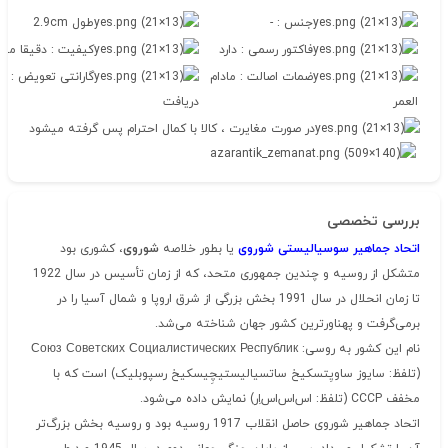
جنس : -
طول 2.9cm
فاکتور رسمی : دارد
کیفیت : دقیقا مطا
ضمات اصالت : مادام
العمر
دریافت
در صورت مغایرت ، کالا با کمال احترام پس گرفته میشود
بررسی تخصصی
اتحاد جماهیر سوسیالیستی شوروی
یا بطور خلاصه
شوروی
، کشوری بود
متشکل از روسیه و چندین جمهوری متحد، که از زمان تأسیس در سال 1922
تا زمان انحلال در سال 1991 بخش بزرگی از شرق اروپا و شمال آسیا را در
برمی‌گرفت و پهناورترین کشور جهان شناخته می‌شد.
نام این کشور به روسی: Союз Советских Социалистических Республик
(تلفظ: سایوز ساویِتسکیخ ساتسیالیستیچِیسکیخ رسپوبلیک) است که با
مخفف CCCP (تلفظ: اس‌اس‌اس‌اِر) نمایش داده می‌شود.
اتحاد جماهیر شوروی حاصل انقلاب 1917 روسیه بود و روسیه بخش بزرگ‌تر