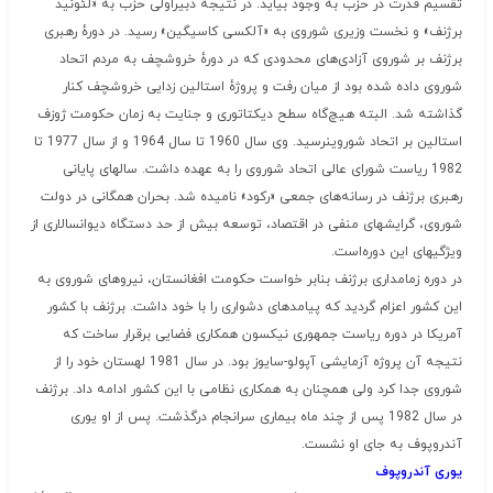
تقسیم قدرت در حزب به وجود بیاید. در نتیجه دبیراولی حزب به «لئونید
برژنف» و نخست وزیری شوروی به «آلکسی کاسیگین» رسید. در دورهٔ رهبری
برژنف بر شوروی آزادی‌های محدودی که در دورهٔ خروشچف به مردم اتحاد
شوروی داده شده بود از میان رفت و پروژهٔ استالین زدایی خروشچف کنار
گذاشته شد. البته هیچ‌گاه سطح دیکتاتوری و جنایت به زمان حکومت ژوزف
استالین بر اتحاد شوروینرسید. وی سال 1960 تا سال 1964 و از سال 1977 تا
1982 ریاست شورای عالی اتحاد شوروی را به عهده داشت. سالهای پایانی
رهبری برژنف در رسانه‌های جمعی «رکود» نامیده شد. بحران همگانی در دولت
شوروی، گرایشهای منفی در اقتصاد، توسعه بیش از حد دستگاه دیوانسالاری از
ویژگیهای این دوره‌است.
در دوره زمامداری برژنف بنابر خواست حکومت افغانستان، نیروهای شوروی به
این کشور اعزام گردید که پیامدهای دشواری را با خود داشت. برژنف با کشور
آمریکا در دوره ریاست جمهوری نیکسون همکاری فضایی برقرار ساخت که
نتیجه آن پروژه آزمایشی آپولو-سایوز بود. در سال 1981 لهستان خود را از
شوروی جدا کرد ولی همچنان به همکاری نظامی با این کشور ادامه داد. برژنف
در سال 1982 پس از چند ماه بیماری سرانجام درگذشت. پس از او یوری
آندروپوف به جای او نشست.
یوری آندروپوف