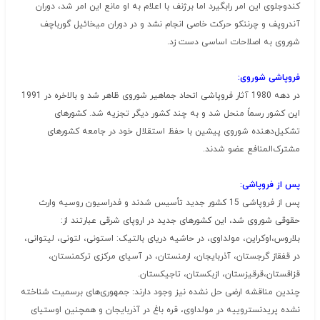
کندوجلوی این امر رابگیرد اما برژنف با اعلام به او مانع این امر شد، دوران
آندروپف و چرننکو حرکت خاصی انجام نشد و در دوران میخائیل گورباچف
شوروی به اصلاحات اساسی دست زد.
فروپاشی شوروی:
در دهه 1980 آثار فروپاشی اتحاد جماهیر شوروی ظاهر شد و بالاخره در 1991
این کشور رسماً منحل شد و به چند کشور دیگر تجزیه شد. کشورهای
تشکیل‌دهنده شوروی پیشین با حفظ استقلال خود در جامعه کشورهای
مشترک‌المنافع عضو شدند.
پس از فروپاشی:
پس از فروپاشی 15 کشور جدید تأسیس شدند و فدراسیون روسیه وارث
حقوقی شوروی شد، این کشورهای جدید در اروپای شرقی عبارتند از:
بلاروس،اوکراین، مولداوی، در حاشیه دریای بالتیک: استونی، لتونی، لیتوانی،
در قفقاز گرجستان، آذربایجان، ارمنستان، در آسیای مرکزی ترکمنستان،
قزاقستان،قرقیزستان، ازبکستان، تاجیکستان.
چندین مناقشه ارضی حل نشده نیز وجود دارند: جمهوری‌های برسمیت شناخته
نشده پریدنستروییه در مولداوی، قره باغ در آذربایجان و همچنین اوستیای