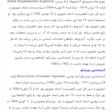
یوری ولادیمیرویچ آندروپوف (به روسی:
Ю́рий Влади́мирович Андро́пов
)
(زاده 15 ژوئن 1914 - درگذشته 9 فوریه 1984) سیاست‌مدار اتحاد شوروی و
دبیر کل حزب کمونیست اتحاد شوروی از 12 نوامبر 1982 تا روز مرگش بود. او
مجموعاً حدود 16 ماه این سمت را به عهده داشت و در این مدت در واقع
رهبر شوروی بود. آندروپف از افرادی بود که بسیار مورد اطمینان برژنف بود،
برای همین برژنف اول او را به سمت ریاست کا. گ. ب و سپس معاونت خود
در حزب برگزید. آندروپف خواهان اصلاحات اساسی در زمان برژنف بود اما هر
بار که طرح مسئله می‌کرد از طرف او[چه کسی؟] مانع می‌شد تا اینکه به
رهبری شوروی رسید اما با خیل کثیر رهبران مفسد روبه رو بود که نمی‌شد
کاری را انجام داد. او پس از کنستانتین چرنینکو، کوتاهترین مدت رهبری
شوروی را به عهده داشت، از 1982 تا 1984.
کنستانتین چرنینکو
کنستانتین چرنینکو (به روسی:
Константин Устинович Черненко
) (زاده
24 سپتامبر 1911 - درگذشته 10 مارس 1985) سیاست‌مدار اتحاد اتحاد
شوروی و دبیر کل حزب کمونیست اتحاد شوروی بود که از 13 فوریه 1984 تا
روز مرگ و فقط به مدت 13 ماه رهبر اتحاد شوروی بود. او رکورد کوتاهترین
مدت رهبری اتحاد اتحاد شوروی را دارد. چرنینکو همچنین از 11 آوریل 1984 تا
روز مرگ سمت رئیس هیئت رئیسهٔ شورای عالی را به عهده داشت. پس از او