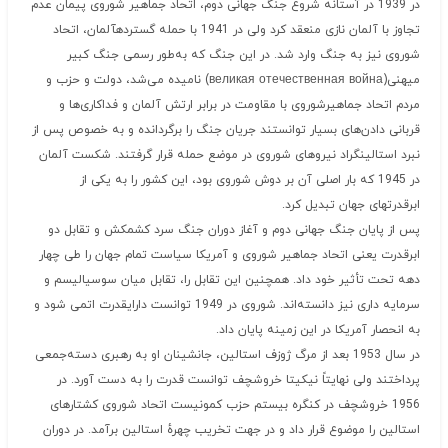
در 1939 در آستانه شروع جنگ جهانی دوم، اتحاد جماهیر شوروی پیمان عدم
تجاوز با آلمان نازی منعقد کرد ولی در 1941 با حمله گستردهآلمان، اتحاد
شوروی نیز به جنگ وارد شد. در این جنگ که به‌طور رسمی جنگ کبیر
میهنی(великая отечественная война) نامیده می‌شد، دولت و حزب و
مردم اتحاد جماهیرشوروی با مقاومت در برابر ارتش آلمان و فداکاری‌ها و
قربانی دادن‌های بسیار توانستند جریان جنگ را برگردانده و به خصوص پس از
نبرد استالینگراد نیروهای شوروی در موضع حمله قرار گرفتند. شکست آلمان
در 1945 که بار اصلی آن بر دوش شوروی بود، این کشور را به یکی از
ابرقدرتهای جهان تبدیل کرد.
پس از پایان جنگ جهانی دوم و آغاز دوران جنگ سرد کشمکش و تقابل دو
ابرقدرت یعنی اتحاد جماهیر شوروی و آمریکا سیاست تمام جهان را طی چهار
دهه تحت تأثیر خود داد. همچنین این تقابل را، تقابل میان سوسیالیسم و
سرمایه داری نیز دانسته‌اند. شوروی در 1949 توانست دارایقدرت اتمی شود و
به انحصار آمریکا در این زمینه پایان داد.
در سال 1953 بعد از مرگ ژوزف استالین، جانشینان او به رهبری دسته‌جمعی
پرداختند ولی نهایتاً نیکیتا خروشچف توانست قدرت را به دست آورد. در
1956 خروشچف در کنگره بیستم حزب کمونیست اتحاد شوروی کشتارهای
استالین را موضوع قرار داد و در جهت تخریب چهرهٔ استالین برآمد. در دوران