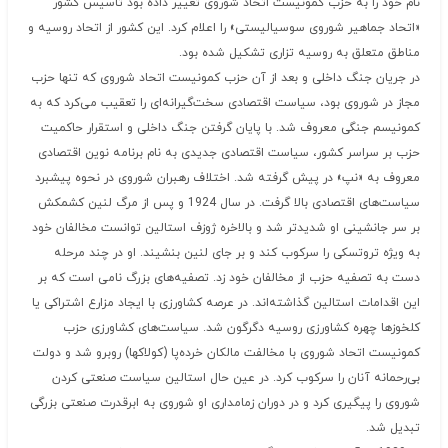
نام خود را به حزب کمونیست اتحاد شوروی تغییر داده بود تأسیس کشور
«اتحاد جماهیر شوروی سوسیالیستی» را اعلام کرد. این کشور از اتحاد روسیه و
مناطق متعلق به روسیه تزاری تشکیل شده بود.
در جریان جنگ داخلی و بعد از آن حزب کمونیست اتحاد شوروی که تنها حزب
مجاز در شوروی بود، سیاست اقتصادی سخت‌گیرانه‌ای را تعقیب می‌کرد که به
کمونیسم جنگی معروف شد. با پایان گرفتن جنگ داخلی و استقرار حاکمیت
حزب بر سراسر کشور، سیاست اقتصادی جدیدی به نام برنامه نوین اقتصادی
معروف به «نپ» در پیش گرفته شد. اختلاف رهبران شوروی در نحوه پیشبرد
سیاست‌های اقتصادی بالا گرفت. در سال 1924 و پس از مرگ لنین کشمکش
بر سر جانشینی او شدیدتر شد و بالاخره ژوزف استالین توانست مخالفان خود
به ویژه تروتسکی را سرکوب کند و بر جای لنین بنشیند. او در چند مرحله
دست به تصفیه حزب از مخالفان خود زد. تصفیه‌های بزرگ نامی است که بر
این اقدامات استالین گذاشته‌اند. در عرصه کشاورزی با ایجاد مزارع اشتراکی یا
کلخوزها چهره کشاورزی روسیه دگرگون شد. سیاست‌های کشاورزی حزب
کمونیست اتحاد شوروی با مخالفت مالکان خرده‌پا (کولاکها) روبرو شد و دولت
بی‌رحمانه آنان را سرکوب کرد. در عین حال استالین سیاست صنعتی کردن
شوروی را پیگیری کرد و در دوران زمامداری او شوروی به ابرقدرت صنعتی بزرگی
تبدیل شد.