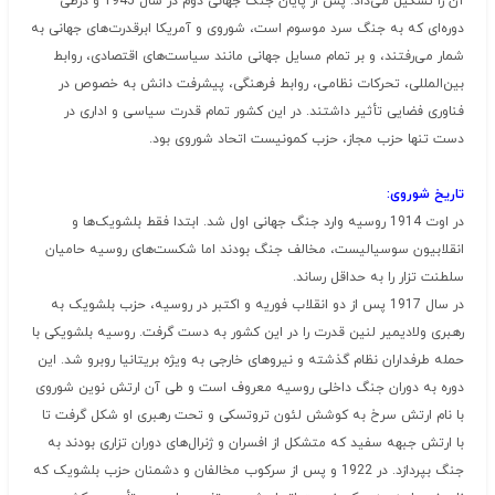
آن را تشکیل می‌داد. پس از پایان جنگ جهانی دوم در سال 1945 و درطی
دوره‌ای که به جنگ سرد موسوم است، شوروی و آمریکا ابرقدرت‌های جهانی به
شمار می‌رفتند، و بر تمام مسایل جهانی مانند سیاست‌های اقتصادی، روابط
بین‌المللی، تحرکات نظامی، روابط فرهنگی، پیشرفت دانش به خصوص در
فناوری فضایی تأثیر داشتند. در این کشور تمام قدرت سیاسی و اداری در
دست تنها حزب مجاز، حزب کمونیست اتحاد شوروی بود.
تاریخ شوروی:
در اوت 1914 روسیه وارد جنگ جهانی اول شد. ابتدا فقط بلشویک‌ها و
انقلابیون سوسیالیست، مخالف جنگ بودند اما شکست‌های روسیه حامیان
سلطنت تزار را به حداقل رساند.
در سال 1917 پس از دو انقلاب فوریه و اکتبر در روسیه، حزب بلشویک به
رهبری ولادیمیر لنین قدرت را در این کشور به دست گرفت. روسیه بلشویکی با
حمله طرفداران نظام گذشته و نیروهای خارجی به ویژه بریتانیا روبرو شد. این
دوره به دوران جنگ داخلی روسیه معروف است و طی آن ارتش نوین شوروی
با نام ارتش سرخ به کوشش لئون تروتسکی و تحت رهبری او شکل گرفت تا
با ارتش جبهه سفید که متشکل از افسران و ژنرال‌های دوران تزاری بودند به
جنگ بپردازد. در 1922 و پس از سرکوب مخالفان و دشمنان حزب بلشویک که