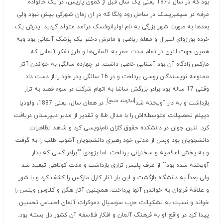
بود که در سال 1870 یعنی یک سال قبل از کمون پاریس، در یک خانواده
مرفه در سیمبریسک در ساحل رود ولگا که در ان زمان شهرکی بیش نبود ولی
بعدها به صورت شهر بزرگی به نام اولیانوفسک درآمد متولد گردید. پدرش یک
خرده بورژوای لیبرال و معلم ریاضی و مادرش دختر یک پزشک آلمانی بود وبه
همین جهت لنین در تمام مدت عمر به آلمانی‌ها و طرز تفکر آلمانی که
مارکس زادگاه آن بود آشنایی خاصی داشت. در چهارده سالگی به خواندن آثار
ممنوعه نویسندگان روسی پرداخت و در 16 سالگی پدر خود را از دست داد
وقتی 17 ساله بود برادر بزرگش ساشا به اتهام شرکت در سوء قصد به تزار
[
نیازمند منبع
]
بازداشت و به دار آویخته شد
. در همان سال، یعنی 1887، ولودیا
دیپلم تحصیلات متوسطه‌اش را با مدال طلا و تقدیر از مدیر دبیرستان دریافت
کرد. لنین جوان در دانشکده حقوق کازان نام‌نویسی کرد و شاهد تظاهرات
دانشجویان بود وپس از مدتی خود رهبری دانشجویان آشوب طلب را به گرفت
و به پخش اعلامیه و سخنرانی پرداخت. اما بزودی ""برادر کسی که بدار
آویخته شده بود"" از طرف پلیس تزاری بازداشت و مدت کوتاهی تبعید شد
ولی بعداً به دانشگاه بازگشت و این بار آثار کارل مارکس را کشف کرد و با شور
و علاقهٔ فراوان به خواندن آنها پرداخت. همچنین آثار هگل و کلاوس ویتس را
خواند و نسبت به تشکیلات حزب سوسیال دموکرات آلمان احساس تحسین
پیدا کرد در واقع او به فرهنگ آلمان و افکار فلاسفه آن کشور دل بسته بود.