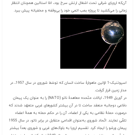
آن‌که اروپای شرقی تحت اشغال ارتش سرخ بود، امّا استالین همچنان انتظار
زمانی را می‌کشید تا پروژه بمب اتمی خود را بی‌وقفه و مخفیانه پیش ببرد.
اسپوتنیک-1 اوّلین ماهوارهٔ ساخت انسان که توسّط شوروی در سال 1957، در
مدار زمین قرار گرفت.
در آوریل 1949، ایالات متّحده معاهدهٔ ناتو (NATO) را به عنوان یک پیمان
دفاعی دوجانبه منعقد ساخت تا در آن بیشتر کشورهای غربی متعهّد شدند که
درصورت حملهٔ نظامی به یکی از اعضاء، آن را در حکم حمله به همهٔ اعضاء
تلقّی نمایند. اتّحاد شوروی به‌عنوان اقدامی متقابل در برابر ناتو، در سال 1955
پیمان ورشو را ایجاد کرد. تقسیم اروپا به بلوک‌های غربی و شوروی بعداً بیشتر