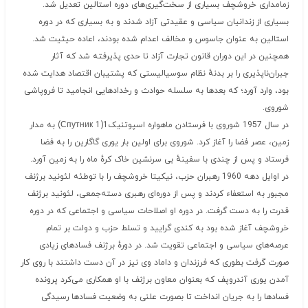
زمامداری خروشچف بسیاری از سخت‌گیری‌های دوره استالین تعدیل شد.
بسیاری از زندانیان سیاسی و عقیدتی آزاد شدند و به بسیاری که در دوره
استالین به عنوان جاسوس و مخالف اعدام شده بودند، اعاده حیثیت شد.
همچنین در این دوران قانون تجارت آزاد تا حدی پذیرفته شد که آثار
جبران‌ناپذیری را بر بدنهٔ نظام سوسیالیستی که پشتیبان اقتصاد هدایت شده
بود، وارد آورد؛ که بعدها به سلسله حوادث و رخدادهایی انجامید تا فروپاشی
شوروی.
در سال 1957 شوروی با فرستادن ماهواره اسپوتنیک1(Спутник 1) به مدار
زمین، عصر فضا را آغاز کرد. شوروی برای اولین بار یوری گاگارین را به فضا
فرستاد و پس از چندی با سفینهٔ بی سرنشین خاک کرهٔ ماه را به زمین آورد.
در اوایل دهه 1960 رهبران حزب، نیکیتا خروشچف را با توطئه لئونید برژنف
مجبور به استعفاء کردند و پس از دوره‌ای رهبری دسته‌جمعی، لئونید برژنف
قدرت را به دست گرفت. در دوره او اصلاحات سیاسی و اجتماعی که در دوره
خروشچف آغاز شده بود به کندی گرایید و تسلط حزب و دولت بر تمام
عرصه‌های سیاسی و اجتماعی تقویت شد. در دورهٔ برژنف فسادهای زیادی
صورت گرفت بطوری که فرزندان و داماد وی نیز در آن دست داشتند با روی کار
آمدن یوری آندروپف که بعنوان معاون برژنف با او همکاری می‌کرد پرونده
فسادها را به جریان انداخت تا بصورت علنی به وضعیت فسادها رسیدگی