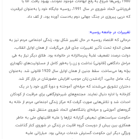
1980 روس‌ها شروع به رفع ابهامات موجود نمودند، بهبود یافت. امّا با
فروپاشی اتّحاد شوروی در سال 1991، روسیه جایگاه خود را به‌عنوان ابرقدرت
که درپی پیروزی در جنگ جهانی دوم به‌دست آورده بود، از کف داد.
تغییرات در جامعه روسیه:
درحالی که اقتصاد روسیه در حال تغییر شکل بود، زندگی اجتماعی مردم نیز به
همان اندازه تحت تأثیر تغییرات جدّی قرار می‌گرفت. از همان اوایل انقلاب،
دولت درصدد تضعیف غلبهٔ پدرسالارانه در خانواده بود. طلاق دیگر نیاز به طی
مراحل دادگاهی (قانونی) نداشت و زن را به‌طور کامل از مسئولیت‌های نگهداری
بچّه رها می‌ساخت. سقط جنین از همان اوایل سال 1920 قانونی شد. به‌عنوان
یک عامل جانبی، آزادشدن زنان موجب افزایش حضورشان در بازار کار شد.
دختران تشویق می‌شدند که حرفه‌ای آموخته و دورهٔ کاری خود را در یک
کارخانه یا اداره دنبال نمایند. مجتمع‌های شیرخوارگاهی برای مراقبت از کودکان
احداث شد و تلاش‌هایی صورت گرفت که مرکز زندگی اجتماعی مردم از خانه به
گروه‌های آموزشی و حرفه‌ای باشگاه‌های اتحاد شوروی منتقل شود.
حکومت سیاست‌های تبعیض گرایانه تزارها را علیه اقلیتهای ملی به خاطر
همکاری بین بیش از دویست گروه اقلیت در زندگی در شوروی کنار گذاشت.
ویژگی دیگر این حکومت گسترش خدمات درمانی بود. مبارزاتی علیه