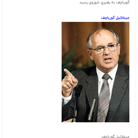
گورباچف به رهبری شوروی رسید.
میخائیل گورباچف
میخائیل گورباچف