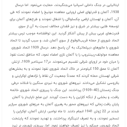
ایتالیایی در جنگ داخلی اسپانیا می‌جنگیدند، حمایت می‌نمود. اما درسال
1938، آلمان و قدرتهای اصلی اروپایی معاهده مونیخ را امضاء نمودند که طی
آن، آلمان و لهستان اراضی چکسلواکی را اشغال نمودند و طرح‌های آلمان برای
توسعه طلبی بیشتر در شرق و نیز فقدان مخالف نسبت به آن از سوی
قدرت‌های غربی بیش از پیش آشکار گردید. این توافقنامه موجب ترس بیشتر
اتحاد شوروی از حمله قریب‌الوقوع از سوی آلمان شد، و سبب گردید تا اتحاد
شوروی با مانورهای دیپلماتیک به آن پاسخ دهد. درسال 1939 اتحاد شوروی
معاهده مولوتف-ریبنتروپ را با آلمان نازی امضاء نمود، که مناطق تحت نفوذ
را میان خود در اروپای شرقی تقسیم می‌نمودند. در17 سپتامبر 1939، ارتش
آلمان تا عمق 150 کیلومتر در خاک اتحاد شوروی نفوذ نمودند و به بخش‌های
شرقی لهستان حمله کردند که عمدتاً جمعیت آن نقاط را نژادهای اوکراینی و
بلاروسی تشکیل می‌دادند. نیروهای شوروی به نبردی سنگین با فنلاند درطی
جنگ زمستان (40–1939) پرداختند. این جنگ با پیروزی اتحاد شوروی خاتمه
یافت، و بخشی از تنگه کارلین را به دست آوردند. این صلح ناپایدار با آلمان
پایان یافت زمانی که نیروهای محور به رهبری آلمان به مرزهای شوروی سرازیر
شدند در 22 ژوئن 1941 انجام دادند. تا ماه نوامبر، ارتش آلمان، اوکراین را
تسخیر نمودند، و به تصرف لنینگراد پرداختند، و تهدید نمودند که پایتخت
اتحاد شوروی، مسکو، را نیز تصرف خواهند نمود. اما، پیروزی شوروی در نبرد