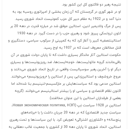
نتیجه رهبر دو فاکتوی کل این کشور بود.
او در شهر گوری در گرجستان که آن زمان بخشی از امپراتوری روسیه بود به
دنیا آمد و در 1922 به مقام دبیر کل حزب کمونیست اتحاد شوروی رسید.
پس از مرگ ولادیمیر لنین، استالین موفق شد در مبارزه قدرت در دهه 20 بر
لئون تروتسکی پیروز شود و رهبری حزب را در دست گیرد. در دهه 1930
استالینتصفیه کبیر را آغاز کرد که به کمپینی از سرکوب سیاسی، دستگیری و
قتل مخالفان معروف است که در 1937 به اوج رسید.
حکومت استالین آثار ماندگار بسیاری داشت که تا پایان دولت شوروی در آن
باقی‌ماندند گرچه مائوئیست‌ها، خوجه‌ایست‌ها، ضد رویزیونیست‌ها و بسیاری
دیگر او را آخرین رهبر سوسیالیست واقعی در تاریخ اتحاد شوروی می‌دانند و
عروج خروشچف و استالین‌زدایی پس از استالین را «رویزیونیسم» می‌خوانند.
استالین مدعی بود که سیاست‌هایش بر مارکسیسم-لنینیسم بنا شده‌اند اما
اکنون نظام اقتصادی و سیاسی او را بیشتر استالینیسم می‌خوانند. (گرچه
بعضی از طرفداران استالین با این عنوان مخالفند).
استالین در 1928 سیاست نِپ (Новая экономическая политика, НЭП،
سیاستِ جدیدِ اقتصادی) که در دهه 20 جریان داشت را با «برنامه‌های
پنج‌ساله» و «کشاورزی اشتراکی» تعویض کرد. با این سیاست‌ها و تحت رهبری
استالین، اتحاد شوروی تا پایان دهه 30 از کشوری با جمعیت غالب دهقانی به