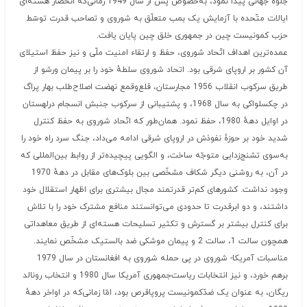
جلوهٔ جهانی پیدا نمود، به‌خصوص پس از سال 1949 زمانی‌که انحصار هسته‌ای
ایالات متّحده با آزمایش یک بمب متعلّق به شوروی و تصاحب قدرت توسّط
حزب کمونیست چین در جمهوری خلق چین پایان یافت.
عمده‌ترین اهداف اتّحاد شوروی، حفظ و ارتقاء امنیت ملّی و نیز حفظ استیلای
آن کشور بر اروپای شرقی بود. اتحاد شوروی سلطهٔ خود را بر پیمان ورشو از
طریق سرکوب انقلاب 1956 مجارستان، قلع‌وقمع نهضت اصلاح‌طلب بهار پراگ
در چکسلواکی به سال 1968، و پشتیبانی از سرکوب جنبش انسجام درلهستان
در اوایل دههٔ 1980، حفظ نمود. همان‌طور که اتّحاد شوروی به حفظ کنترل
شدید خود بر حوزهٔ نفوذش در اروپای شرقی ادامه می‌داد، جنگ سرد راه خود را
به‌سوی تشنج‌زدایی متوجّه ساخت، و الگویی پیچیده‌تر از روابط بین‌المللی که
در آن، به روشنی دیگر شکاف مشخّصی بین بلوک‌های مقابل در دههٔ 1970
وجود نداشت. کشورهای کم‌تر قدرتمند مجال بیشتری برای اظهار استقلال خود
داشتند، و دو ابرقدرت تا حدودی می‌توانستند منافع مشترک خود را با تلاش
برای کنترل بیشتر بر گسترش و تکثیر تسلیحات هسته‌ای از طریق معاهداتی
همچون سالت 1، سالت 2 و پیمان موشکی ضد بالستیک مشخّص نمایند.
مناسبات آمریکا- شوروی در پی حمله شوروی به افغانستان در سال 1979
برهم خورد، و نیز انتخابات ریاست‌جمهوری آمریکا سال 1980 و انتخاب رونالد
ریگان، به عنوان یک ضدّکمونیست پروپاقرص بود، امّا زمانی‌که در اواخر دههٔ