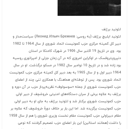
لئونید برژنف
لئونید ایلیچ برژنف (به روسی: Леонид Ильич Брежнев) سیاست‌مدار و
دبیر کل کمیته مرکزی حزب کمونیست اتحاد شوروی از سال 1964 تا 1982
بود. وی در تاریخ 19 اکتبر سال 1906 در شهرک کامنکا در استان
دنپروپتروفسک در اوکراین امروزی که در آن زمان جزئی از امپراتوری روسیه
بود زاده شد و در تاریخ 10 نوامبر سال 1982 در مسکو درگذشت. او در سال
1964 دبیر اول و از سال 1965 به بعد دبیر کل کمیته مرکزی حزب کمونیست
اتحاد شوروی بود. پس از توطئه‌ای هماهنگ با همکاری تنی چند از اعضای
حزب کمونیست شوروی از جمله «سوسولوف» نظریه‌پرداز حزب در آن دوره و
برژنف به علاوه برخی از سران دستگاه‌های امنیتی خروشچف از دبیر اولی
حزب کمونیست شوروی برکنار شد و لئونید برژنف به جای او به دبیر اولی
حزب کمونیست برگزیده شد. اما این بار بر خلاف دورهٔ خروشچف که علاوه بر
مقام دبیراولی حزب کمونیست مقام نخست وزیری شوروی را هم از سال 1958
را داشت (همانند استالین) این بار اعضای حزب تصمیم گرفتند که نوعی