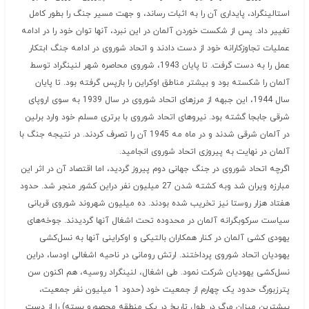
استالینگراد، پایداری آن را به اثبات رساند، و جهت مسیر جنگ را بطور کامل
تغییر داد. پس از شکست خوردن آلمان در این نبرد، آنها توان خود را در ادامه
عملیات تجاوزکارانه خود از دست دادند و اتحاد شوروی در ادامه جنگ ابتکار
عمل را به دست گرفت. تا پایان 1943، شوروی محاصره شهر لنینگراد توسط
آلمان را شکسته بود و بیشتر مناطق اوکراین را بازپس گرفته بود. تا پایان
سال 1944، این جبهه از مرزهای اتحاد شوروی در سال 1939 به سوی اروپای
شرقی جابجا گشته بود. نیروهای اتحاد شوروی با برتری مسلم خود وارد برلین
در آلمان شرقی شدند و در ماه مه 1945 آن را تصرف کردند. در نتیجه جنگ با
آلمان در نهایت به پیروزی اتحاد شوروی انجامید.
اگرچه اتحاد شوروی در جنگ جهانی دوم پیروز گردید، اما اقتصاد آن در اثر این
مبارزه ویران شد وبه کشته شدن 27 میلیون نفر دراین کشور منجر شد. حدود
هفتاد هزار روستا نیز تخریب شده بودند. ده میلیون شهروند شوروی قربانی
سیاست سرکوبگرانه آلمان در محدوده تحت اشغال آنها گردیدند. جوخه‌های
یهودی کشی آلمان در کنار همکاران بالتیکی و اوکراینی آنها به نسل‌کشی
یهودیان اتحاد شوروی پرداختند. ارتش رومانی در ناحیه اشغالی اودسا، دراین
نسل‌کشی یهودیان شرکت نمود. طی اشغال، لنینگراد روسیه، هم اکنون سن
پترزبورگ حدود یک چهارم از جمعیت خود (حدود 1 میلیون نفر جمعیت،
بیشترین میزان مرگ در طول تاریخ در یک منطقه محصورو بسته) را از دست