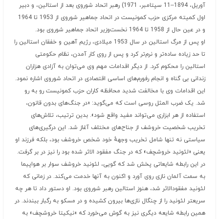
آوریل، 1894–11 سپتامبر، 1971) رهبر اتحاد شوروی بعد از استالین، و دبیر
اول کمیته مرکزی حزب کمونیست در اتحاد جماهیر شوروی از 1953 تا 1964
و در عین حال از 1958 تا 1964 نخست‌وزیر اتحاد جماهیر شوروی بود.
او پس از مرگ استالین در سال 1953 میلادی، رژیم آهین و خفقان استالین را
تا حد زیاده ساده‌تر و نرم‌تر کرد و پس از روی کار آمدن، نظام حکومتی
استالین را محکوم کرد. از دیگر اقدامات مهم وی می‌توان به آزادی هزاران
زندانی بی گناه و انجام رفورم‌های اساسی اقتصادی در اتحاد شوروی اشاره نمود.
این اقدامات وی با مخالفت شدید محافظه کاران حزب کمونیست رو به رو
شد. یک ضرب المثل روسی است که می‌گوید: «در جنگ‌های بدون قانون،
استفاده از هر ابزاری می‌تواند مفید واقع شود». بدین ترتیب، تلاش‌های
تخریب شخصیت خروشف از جناح‌های مختلف آغاز شد. این درگیری‌های
سیاستی نه تنها شامل تخریب وجههٔ خود شخص خروشف بود، بلکه فرزند او
یعنی «لئونید خروشچف» که در جنگ مفقود الاثر شده بود را نیز در بر گرفت.
در این رابطه شایعاتی پخش شد که گویی، لئونید خروشف سوار بر هواپیما
به سمت آلمان نازی روی آورد و اکنون به آنها خدمت می‌کند. در زمانی که
لئونید مفقودالاثر شد، هنوز استالین رهبر شوروی بود. او دستور داد تا هر چه
سریعتر لئونید را از چنگال نازی‌ها بیرون کشیده و در مسکو به رگبار ببندند. در
همین رابطه شایعه دیگری نیز به گوش می‌خورد که «نیکیتا خروشچف» به