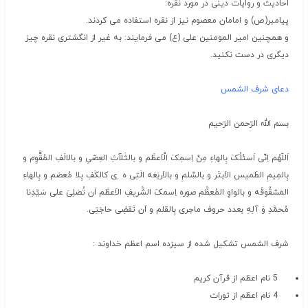
احادیث و روایات دینی در مورد نقره:
پیامبر(ص) و امامان معصوم نیز از نقره استفاده می کردند.
و همچنین امیر المومنین علی (ع) می فرمایند: به غیر از انگشتری نقره چیز
دیگری در دست نکنید.
دعای شرف الشمس
بسم الله الرّحمن الرّحیم
اَللّهُم اِنّی اَسئَلُکَ بِالهاءِ مِنْ اِسمِکَ الْاَعظَم و بالثَلآثِ العِصّیِ و بالالَفِ المُقَّّوِم و
بِالمِیمِ الطَمیس الاَبتَر و بالسِّلمِ و بالاَربَعَه الَتِی ه ‍ ِی کالکَفِ بِلا مُعصَم و بِالهاءِ
المَشقُوقَه و بالواوِ المُعظَّم صوره اِسمکَ الشَّریفِ الاَعظَم اَن تُصَلِیَ علی سَیِّدِنا
مُحمَّدِ وَ آلِهِ بعدد حروف ماجری بِالقلم و اَن تَقضِی حاجَتِی.
شرف الشمس تشکیل شده از سیزده اسم اعظم خداوند :
5 نام اعظم از قرآن کریم
4 نام اعظم از تورات