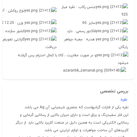
جنس رکاب : نقره عیار
نوع روکش : آب 
925
سایز :60
وزن : 12.20 گرم
فاکتور رسمی : دارد
کشور سازنده : ایت
هدیه : جعبه جواهر
رایگان
دریافت
و در صورت مغایرت ، کالا با کمال احترام پس گرفته
میشود
بررسی تخصصی
نقره
:
نقره یکی از فلزات گرانبهاست که عنصری شیمیایی آن Ag می باشد.
این فلز سفیدرنگ و براق است و دارای میزان بالایی از رسانایی گرمایی و
رسانایی الکتریکی است به همین دلیل در صنعت کاربرد بالایی دارد .از دیگر
کاربردهای آن ساخت جواهرات و لوازم تزئینی می باشد.