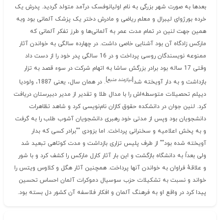
بعدها به صورت شهر بزرگی به نام اولیانوفسک درآمد متولد گردید. پدرش یک
خرده بورژوای لیبرال و معلم ریاضی و مادرش دختر یک پزشک آلمانی بود وبه
همین جهت لنین در تمام مدت عمر به آلمانی‌ها و طرز تفکر آلمانی که
مارکس زادگاه آن بود آشنایی خاصی داشت. در چهارده سالگی به خواندن آثار
ممنوعه نویسندگان روسی پرداخت و در 16 سالگی پدر خود را از دست داد
وقتی 17 ساله بود برادر بزرگش ساشا به اتهام شرکت در سوء قصد به تزار
[
نیازمند منبع
]
بازداشت و به دار آویخته شد
. در همان سال، یعنی 1887، ولودیا
دیپلم تحصیلات متوسطه‌اش را با مدال طلا و تقدیر از مدیر دبیرستان دریافت
کرد. لنین جوان در دانشکده حقوق کازان نام‌نویسی کرد و شاهد تظاهرات
دانشجویان بود وپس از مدتی خود رهبری دانشجویان آشوب طلب را به گرفت
و به پخش اعلامیه و سخنرانی پرداخت. اما بزودی ""برادر کسی که بدار
آویخته شده بود"" از طرف پلیس تزاری بازداشت و مدت کوتاهی تبعید شد
ولی بعداً به دانشگاه بازگشت و این بار آثار کارل مارکس را کشف کرد و با شور
و علاقهٔ فراوان به خواندن آنها پرداخت. همچنین آثار هگل و کلاوس ویتس را
خواند و نسبت به تشکیلات حزب سوسیال دموکرات آلمان احساس تحسین
پیدا کرد در واقع او به فرهنگ آلمان و افکار فلاسفه آن کشور دل بسته بود.