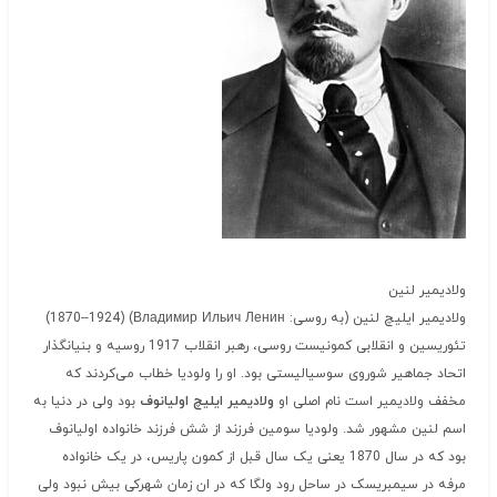
ولادیمیر لنین
ولادیمیر ایلیچ لنین (به روسی: Владимир Ильич Ленин) ‏(1924–1870)
تئوریسین و انقلابی کمونیست روسی، رهبر انقلاب 1917 روسیه و بنیانگذار
اتحاد جماهیر شوروی سوسیالیستی بود. او را ولودیا خطاب می‌کردند که
مخفف ولادیمیر است نام اصلی او
ولادیمیر ایلیچ اولیانوف
بود ولی در دنیا به
اسم لنین مشهور شد. ولودیا سومین فرزند از شش فرزند خانواده اولیانوف
بود که در سال 1870 یعنی یک سال قبل از کمون پاریس، در یک خانواده
مرفه در سیمبریسک در ساحل رود ولگا که در ان زمان شهرکی بیش نبود ولی