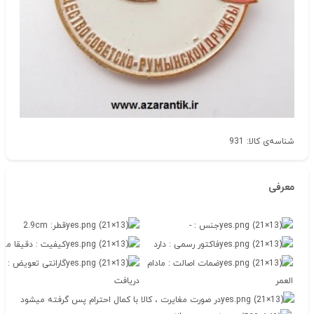
شناسه‌ی کالا: 931
معرفی
جنس : -
قطر: 2.9cm
فاکتور رسمی : دارد
کیفیت : دقیقا مطا
ضمات اصالت : مادام
العمر
دریافت
در صورت مغایرت ، کالا با کمال احترام پس گرفته میشود