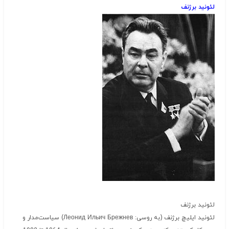
لئونید برژنف
لئونید برژنف
لئونید ایلیچ برژنف (به روسی: Леонид Ильич Брежнев) سیاست‌مدار و