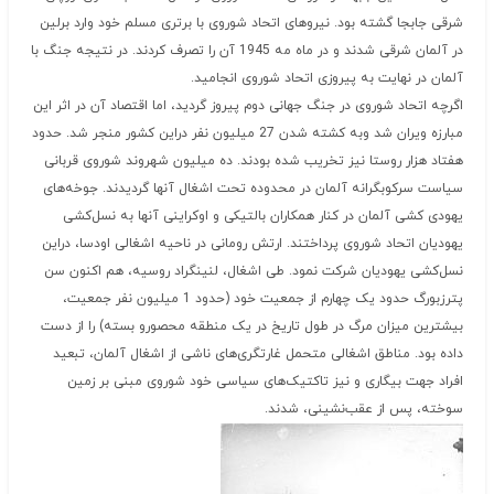
شرقی جابجا گشته بود. نیروهای اتحاد شوروی با برتری مسلم خود وارد برلین
در آلمان شرقی شدند و در ماه مه 1945 آن را تصرف کردند. در نتیجه جنگ با
آلمان در نهایت به پیروزی اتحاد شوروی انجامید.
اگرچه اتحاد شوروی در جنگ جهانی دوم پیروز گردید، اما اقتصاد آن در اثر این
مبارزه ویران شد وبه کشته شدن 27 میلیون نفر دراین کشور منجر شد. حدود
هفتاد هزار روستا نیز تخریب شده بودند. ده میلیون شهروند شوروی قربانی
سیاست سرکوبگرانه آلمان در محدوده تحت اشغال آنها گردیدند. جوخه‌های
یهودی کشی آلمان در کنار همکاران بالتیکی و اوکراینی آنها به نسل‌کشی
یهودیان اتحاد شوروی پرداختند. ارتش رومانی در ناحیه اشغالی اودسا، دراین
نسل‌کشی یهودیان شرکت نمود. طی اشغال، لنینگراد روسیه، هم اکنون سن
پترزبورگ حدود یک چهارم از جمعیت خود (حدود 1 میلیون نفر جمعیت،
بیشترین میزان مرگ در طول تاریخ در یک منطقه محصورو بسته) را از دست
داده بود. مناطق اشغالی متحمل غارتگری‌های ناشی از اشغال آلمان، تبعید
افراد جهت بیگاری و نیز تاکتیک‌های سیاسی خود شوروی مبنی بر زمین
سوخته، پس از عقب‌نشینی، شدند.