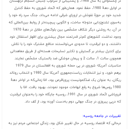
در چکسلواکی به سال 1968، و پشتیبانی از سرکوب جنبش انسجام درلهستان
در اوایل دههٔ 1980، حفظ نمود. همان‌طور که اتّحاد شوروی به حفظ کنترل
شدید خود بر حوزهٔ نفوذش در اروپای شرقی ادامه می‌داد، جنگ سرد راه خود را
به‌سوی تشنج‌زدایی متوجّه ساخت، و الگویی پیچیده‌تر از روابط بین‌المللی که
در آن، به روشنی دیگر شکاف مشخّصی بین بلوک‌های مقابل در دههٔ 1970
وجود نداشت. کشورهای کم‌تر قدرتمند مجال بیشتری برای اظهار استقلال خود
داشتند، و دو ابرقدرت تا حدودی می‌توانستند منافع مشترک خود را با تلاش
برای کنترل بیشتر بر گسترش و تکثیر تسلیحات هسته‌ای از طریق معاهداتی
همچون سالت 1، سالت 2 و پیمان موشکی ضد بالستیک مشخّص نمایند.
مناسبات آمریکا- شوروی در پی حمله شوروی به افغانستان در سال 1979
برهم خورد، و نیز انتخابات ریاست‌جمهوری آمریکا سال 1980 و انتخاب رونالد
ریگان، به عنوان یک ضدّکمونیست پروپاقرص بود، امّا زمانی‌که در اواخر دههٔ
1980 روس‌ها شروع به رفع ابهامات موجود نمودند، بهبود یافت. امّا با
فروپاشی اتّحاد شوروی در سال 1991، روسیه جایگاه خود را به‌عنوان ابرقدرت
که درپی پیروزی در جنگ جهانی دوم به‌دست آورده بود، از کف داد.
تغییرات در جامعه روسیه:
درحالی که اقتصاد روسیه در حال تغییر شکل بود، زندگی اجتماعی مردم نیز به