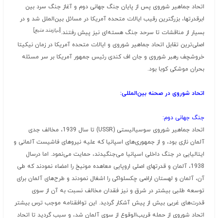
اتحاد جماهیر شوروی پس از پایان جنگ جهانی دوم و آغاز جنگ سرد بین
ابرقدرتها، بزرگترین رقیب ایالات متحده آمریکا در مسائل بین‌الملل شد و در
[
نیازمند منبع
]
بسیار از مناقشات تا سرحد جنگ هسته‌ای نیز پیش رفتند.
اصلی‌ترین تقابل اتحاد جماهیر شوروی و ایالات متحده آمریکا در زمان نیکیتا
خروشچف رهبر شوروی و جان اف کندی رئیس جمهور آمریکا بر سر مسئله
بحران موشکی کوبا بود.
اتحاد شوروی در صحنه بین‌المللی:
جنگ جهانی دوم:
اتحاد جماهیر شوروی سوسیالیستی (USSR) تا سال 1939، مخالف جدی
آلمان نازی بود، و از جمهوری‌های اسپانیا که علیه نیروهای فاشیست آلمانی و
ایتالیایی در جنگ داخلی اسپانیا می‌جنگیدند، حمایت می‌نمود. اما درسال
1938، آلمان و قدرتهای اصلی اروپایی معاهده مونیخ را امضاء نمودند که طی
آن، آلمان و لهستان اراضی چکسلواکی را اشغال نمودند و طرح‌های آلمان برای
توسعه طلبی بیشتر در شرق و نیز فقدان مخالف نسبت به آن از سوی
قدرت‌های غربی بیش از پیش آشکار گردید. این توافقنامه موجب ترس بیشتر
اتحاد شوروی از حمله قریب‌الوقوع از سوی آلمان شد، و سبب گردید تا اتحاد