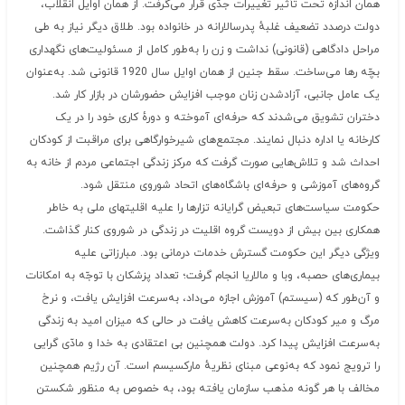
همان اندازه تحت تأثیر تغییرات جدّی قرار می‌گرفت. از همان اوایل انقلاب،
دولت درصدد تضعیف غلبهٔ پدرسالارانه در خانواده بود. طلاق دیگر نیاز به طی
مراحل دادگاهی (قانونی) نداشت و زن را به‌طور کامل از مسئولیت‌های نگهداری
بچّه رها می‌ساخت. سقط جنین از همان اوایل سال 1920 قانونی شد. به‌عنوان
یک عامل جانبی، آزادشدن زنان موجب افزایش حضورشان در بازار کار شد.
دختران تشویق می‌شدند که حرفه‌ای آموخته و دورهٔ کاری خود را در یک
کارخانه یا اداره دنبال نمایند. مجتمع‌های شیرخوارگاهی برای مراقبت از کودکان
احداث شد و تلاش‌هایی صورت گرفت که مرکز زندگی اجتماعی مردم از خانه به
گروه‌های آموزشی و حرفه‌ای باشگاه‌های اتحاد شوروی منتقل شود.
حکومت سیاست‌های تبعیض گرایانه تزارها را علیه اقلیتهای ملی به خاطر
همکاری بین بیش از دویست گروه اقلیت در زندگی در شوروی کنار گذاشت.
ویژگی دیگر این حکومت گسترش خدمات درمانی بود. مبارزاتی علیه
بیماری‌های حصبه، وبا و مالاریا انجام گرفت؛ تعداد پزشکان با توجّه به امکانات
و آن‌طور که (سیستم) آموزش اجازه می‌داد، به‌سرعت افزایش یافت، و نرخ
مرگ و میر کودکان به‌سرعت کاهش یافت در حالی که میزان امید به زندگی
به‌سرعت افزایش پیدا کرد. دولت همچنین بی اعتقادی به خدا و مادّی گرایی
را ترویج نمود که به‌نوعی مبنای نظریهٔ مارکسیسم است. آن رژیم همچنین
مخالف با هر گونه مذهب سازمان یافته بود، به خصوص به منظور شکستن