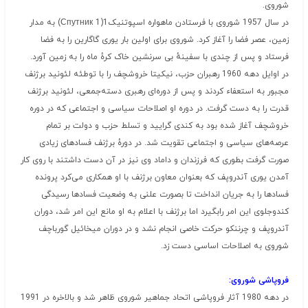
شوروی.
در سال 1957 شوروی با فرستادن ماهواره اسپوتنیک1(Спутник 1) به مدار
زمین، عصر فضا را آغاز کرد. شوروی برای اولین بار یوری گاگارین را به فضا
فرستاد و پس از چندی با سفینهٔ بی سرنشین خاک کرهٔ ماه را به زمین آورد.
در اوایل دهه 1960 رهبران حزب، نیکیتا خروشچف را با توطئه لئونید برژنف
مجبور به استعفاء کردند و پس از دوره‌ای رهبری دسته‌جمعی، لئونید برژنف
قدرت را به دست گرفت. در دوره او اصلاحات سیاسی و اجتماعی که در دوره
خروشچف آغاز شده بود به کندی گرایید و تسلط حزب و دولت بر تمام
عرصه‌های سیاسی و اجتماعی تقویت شد. در دورهٔ برژنف فسادهای زیادی
صورت گرفت بطوری که فرزندان و داماد وی نیز در آن دست داشتند با روی کار
آمدن یوری آندروپف که بعنوان معاون برژنف با او همکاری می‌کرد پرونده
فسادها را به جریان انداخت تا بصورت علنی به وضعیت فسادها رسیدگی
کندوجلوی این امر رابگیرد اما برژنف با اعلام به او مانع این امر شد، دوران
آندروپف و چرننکو حرکت خاصی انجام نشد و در دوران میخائیل گورباچف
شوروی به اصلاحات اساسی دست زد.
فروپاشی شوروی:
در دهه 1980 آثار فروپاشی اتحاد جماهیر شوروی ظاهر شد و بالاخره در 1991