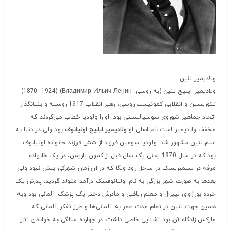
ولادیمیر لنین
ولادیمیر ایلیچ لنین (به روسی: Владимир Ильич Ленин) ‏(1924–1870)
تئوریسین و انقلابی کمونیست روسی، رهبر انقلاب 1917 روسیه و بنیانگذار
اتحاد جماهیر شوروی سوسیالیستی بود. او را ولودیا خطاب می‌کردند که
مخفف ولادیمیر است نام اصلی او
ولادیمیر ایلیچ اولیانوف
بود ولی در دنیا به
اسم لنین مشهور شد. ولودیا سومین فرزند از شش فرزند خانواده اولیانوف
بود که در سال 1870 یعنی یک سال قبل از کمون پاریس، در یک خانواده
مرفه در سیمبریسک در ساحل رود ولگا که در ان زمان شهرکی بیش نبود ولی
بعدها به صورت شهر بزرگی به نام اولیانوفسک درآمد متولد گردید. پدرش یک
خرده بورژوای لیبرال و معلم ریاضی و مادرش دختر یک پزشک آلمانی بود وبه
همین جهت لنین در تمام مدت عمر به آلمانی‌ها و طرز تفکر آلمانی که
مارکس زادگاه آن بود آشنایی خاصی داشت. در چهارده سالگی به خواندن آثار