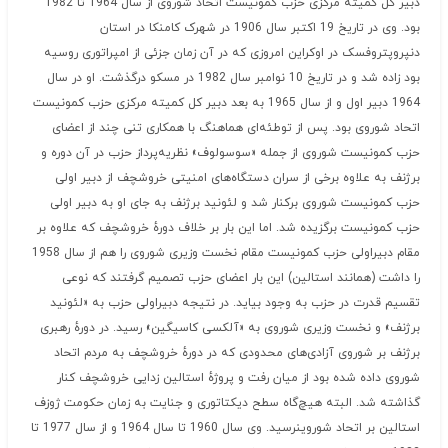
دبیر کل کمیته مرکزی حزب کمونیست اتحاد شوروی از سال 1964 تا 1982
بود. وی در تاریخ 19 اکتبر سال 1906 در شهرک کامنکا در استان
دنپروپتروفسک در اوکراین امروزی که در آن زمان جزئی از امپراتوری روسیه
بود زاده شد و در تاریخ 10 نوامبر سال 1982 در مسکو درگذشت. او در سال
1964 دبیر اول و از سال 1965 به بعد دبیر کل کمیته مرکزی حزب کمونیست
اتحاد شوروی بود. پس از توطئه‌ای هماهنگ با همکاری تنی چند از اعضای
حزب کمونیست شوروی از جمله «سوسولوف» نظریه‌پرداز حزب در آن دوره و
برژنف به علاوه برخی از سران دستگاه‌های امنیتی خروشچف از دبیر اولی
حزب کمونیست شوروی برکنار شد و لئونید برژنف به جای او به دبیر اولی
حزب کمونیست برگزیده شد. اما این بار بر خلاف دورهٔ خروشچف که علاوه بر
مقام دبیراولی حزب کمونیست مقام نخست وزیری شوروی را هم از سال 1958
را داشت (همانند استالین) این بار اعضای حزب تصمیم گرفتند که نوعی
تقسیم قدرت در حزب به وجود بیاید. در نتیجه دبیراولی حزب به «لئونید
برژنف» و نخست وزیری شوروی به «آلکسی کاسیگین» رسید. در دورهٔ رهبری
برژنف بر شوروی آزادی‌های محدودی که در دورهٔ خروشچف به مردم اتحاد
شوروی داده شده بود از میان رفت و پروژهٔ استالین زدایی خروشچف کنار
گذاشته شد. البته هیچ‌گاه سطح دیکتاتوری و جنایت به زمان حکومت ژوزف
استالین بر اتحاد شوروینرسید. وی سال 1960 تا سال 1964 و از سال 1977 تا