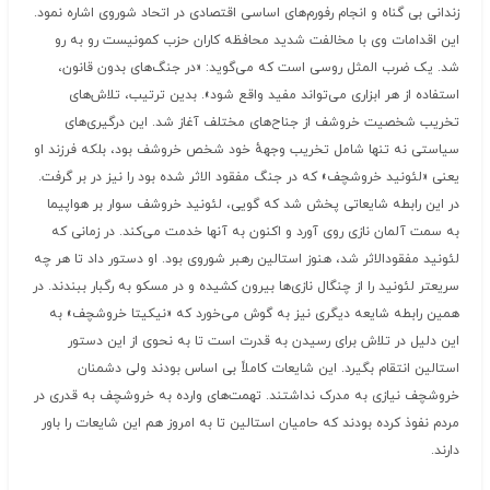
زندانی بی گناه و انجام رفورم‌های اساسی اقتصادی در اتحاد شوروی اشاره نمود.
این اقدامات وی با مخالفت شدید محافظه کاران حزب کمونیست رو به رو
شد. یک ضرب المثل روسی است که می‌گوید: «در جنگ‌های بدون قانون،
استفاده از هر ابزاری می‌تواند مفید واقع شود». بدین ترتیب، تلاش‌های
تخریب شخصیت خروشف از جناح‌های مختلف آغاز شد. این درگیری‌های
سیاستی نه تنها شامل تخریب وجههٔ خود شخص خروشف بود، بلکه فرزند او
یعنی «لئونید خروشچف» که در جنگ مفقود الاثر شده بود را نیز در بر گرفت.
در این رابطه شایعاتی پخش شد که گویی، لئونید خروشف سوار بر هواپیما
به سمت آلمان نازی روی آورد و اکنون به آنها خدمت می‌کند. در زمانی که
لئونید مفقودالاثر شد، هنوز استالین رهبر شوروی بود. او دستور داد تا هر چه
سریعتر لئونید را از چنگال نازی‌ها بیرون کشیده و در مسکو به رگبار ببندند. در
همین رابطه شایعه دیگری نیز به گوش می‌خورد که «نیکیتا خروشچف» به
این دلیل در تلاش برای رسیدن به قدرت است تا به نحوی از این دستور
استالین انتقام بگیرد. این شایعات کاملاً بی اساس بودند ولی دشمنان
خروشچف نیازی به مدرک نداشتند. تهمت‌های وارده به خروشچف به قدری در
مردم نفوذ کرده بودند که حامیان استالین تا به امروز هم این شایعات را باور
دارند.