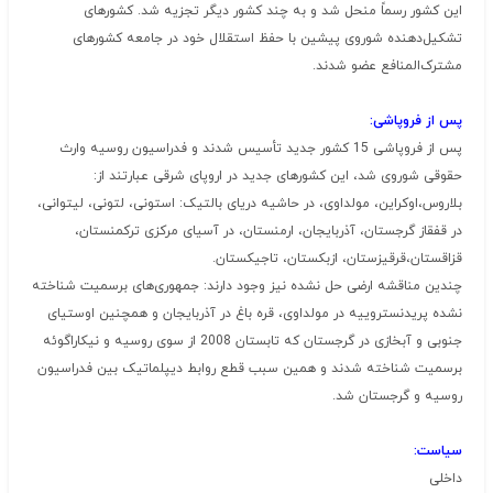
این کشور رسماً منحل شد و به چند کشور دیگر تجزیه شد. کشورهای
تشکیل‌دهنده شوروی پیشین با حفظ استقلال خود در جامعه کشورهای
مشترک‌المنافع عضو شدند.
پس از فروپاشی:
پس از فروپاشی 15 کشور جدید تأسیس شدند و فدراسیون روسیه وارث
حقوقی شوروی شد، این کشورهای جدید در اروپای شرقی عبارتند از:
بلاروس،اوکراین، مولداوی، در حاشیه دریای بالتیک: استونی، لتونی، لیتوانی،
در قفقاز گرجستان، آذربایجان، ارمنستان، در آسیای مرکزی ترکمنستان،
قزاقستان،قرقیزستان، ازبکستان، تاجیکستان.
چندین مناقشه ارضی حل نشده نیز وجود دارند: جمهوری‌های برسمیت شناخته
نشده پریدنستروییه در مولداوی، قره باغ در آذربایجان و همچنین اوستیای
جنوبی و آبخازی در گرجستان که تابستان 2008 از سوی روسیه و نیکاراگوئه
برسمیت شناخته شدند و همین سبب قطع روابط دیپلماتیک بین فدراسیون
روسیه و گرجستان شد.
سیاست:
داخلی