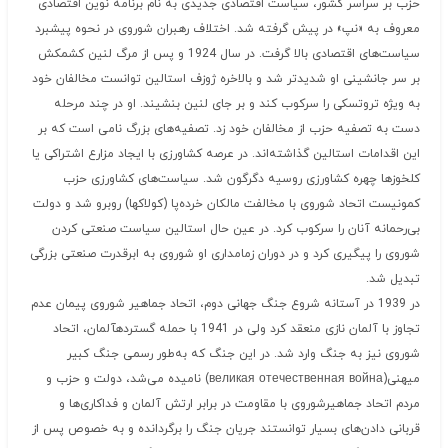
حزب بر سراسر کشور، سیاست اقتصادی جدیدی به نام برنامه نوین اقتصادی
معروف به «نپ» در پیش گرفته شد. اختلاف رهبران شوروی در نحوه پیشبرد
سیاست‌های اقتصادی بالا گرفت. در سال 1924 و پس از مرگ لنین کشمکش
بر سر جانشینی او شدیدتر شد و بالاخره ژوزف استالین توانست مخالفان خود
به ویژه تروتسکی را سرکوب کند و بر جای لنین بنشیند. او در چند مرحله
دست به تصفیه حزب از مخالفان خود زد. تصفیه‌های بزرگ نامی است که بر
این اقدامات استالین گذاشته‌اند. در عرصه کشاورزی با ایجاد مزارع اشتراکی یا
کلخوزها چهره کشاورزی روسیه دگرگون شد. سیاست‌های کشاورزی حزب
کمونیست اتحاد شوروی با مخالفت مالکان خرده‌پا (کولاکها) روبرو شد و دولت
بی‌رحمانه آنان را سرکوب کرد. در عین حال استالین سیاست صنعتی کردن
شوروی را پیگیری کرد و در دوران زمامداری او شوروی به ابرقدرت صنعتی بزرگی
تبدیل شد.
در 1939 در آستانه شروع جنگ جهانی دوم، اتحاد جماهیر شوروی پیمان عدم
تجاوز با آلمان نازی منعقد کرد ولی در 1941 با حمله گستردهآلمان، اتحاد
شوروی نیز به جنگ وارد شد. در این جنگ که به‌طور رسمی جنگ کبیر
میهنی(великая отечественная война) نامیده می‌شد، دولت و حزب و
مردم اتحاد جماهیرشوروی با مقاومت در برابر ارتش آلمان و فداکاری‌ها و
قربانی دادن‌های بسیار توانستند جریان جنگ را برگردانده و به خصوص پس از