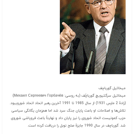
میخائیل گورباچف
میخائیل سرگئیویچ گورباچُف (به روسی:
Михаил Сергеевич Горбачёв
)
(زادهٔ 2 مارس 1931) از سال 1985 تا 1991 آخرین رهبر اتحاد اتحاد شورویبود.
تلاش‌ها و اصلاحات او باعث پایان جنگ سرد شد اما هم‌زمان یگانگی سیاسی
حزب کمونیست اتحاد شوروی را نیز پایان داد و نهایتاً باعث فروپاشی شوروی
شد. گورباچف در سال 1990 جایزهٔ صلح نوبل را دریافت کرده است.