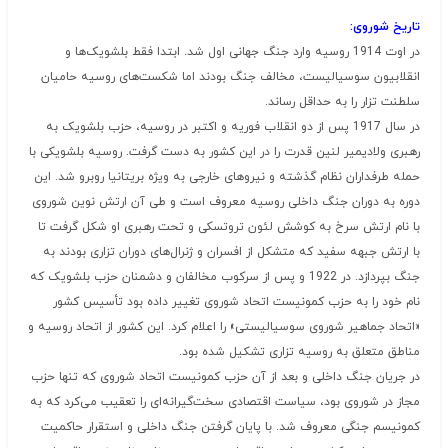
تاریخ شوروی:
در اوت 1914 روسیه وارد جنگ جهانی اول شد. ابتدا فقط بلشویک‌ها و
انقلابیون سوسیالیست، مخالف جنگ بودند اما شکست‌های روسیه حامیان
سلطنت تزار را به حداقل رساند.
در سال 1917 پس از دو انقلاب فوریه و اکتبر در روسیه، حزب بلشویک به
رهبری ولادیمیر لنین قدرت را در این کشور به دست گرفت. روسیه بلشویکی با
حمله طرفداران نظام گذشته و نیروهای خارجی به ویژه بریتانیا روبرو شد. این
دوره به دوران جنگ داخلی روسیه معروف است و طی آن ارتش نوین شوروی
با نام ارتش سرخ به کوشش لئون تروتسکی و تحت رهبری او شکل گرفت تا
با ارتش جبهه سفید که متشکل از افسران و ژنرال‌های دوران تزاری بودند به
جنگ بپردازد. در 1922 و پس از سرکوب مخالفان و دشمنان حزب بلشویک که
نام خود را به حزب کمونیست اتحاد شوروی تغییر داده بود تأسیس کشور
«اتحاد جماهیر شوروی سوسیالیستی» را اعلام کرد. این کشور از اتحاد روسیه و
مناطق متعلق به روسیه تزاری تشکیل شده بود.
در جریان جنگ داخلی و بعد از آن حزب کمونیست اتحاد شوروی که تنها حزب
مجاز در شوروی بود، سیاست اقتصادی سخت‌گیرانه‌ای را تعقیب می‌کرد که به
کمونیسم جنگی معروف شد. با پایان گرفتن جنگ داخلی و استقرار حاکمیت