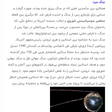
جنگ سرد:
همکاری بین متّحدین اصلی که در جنگ پیروز شده بودند، صورت گرفت و
مبنایی برای بازسازی پس از جنگ و امنیت فرض شد. امّا درگیری بین
اتحاد
جماهیر سوسیالیستی شوروی
و ایالات متحده آمریکا در منافع ملّی، که
به‌عنوان جنگ سرد محسوب می‌شد، بر صحنهٔ بین‌المللی در دورهٔ پس از
جنگ، با فرض نمایی عمومی از برخورد بین ایدئولوژی‌ها، غالب شد.
جنگ سرد به مشاجره بین استالین و هری ترومن، رئیس‌جمهور آمریکا،
پیرامون آیندهٔ اروپای شرقی طی کنفرانس پوتسدام در تابستان 1945 تبدیل
شد. روسیه متحمّل سه حملهٔ سنگین فاجعه‌بار غربی طی 150 سال گذشته
شده بود که عبارت بودند از جنگ‌های ناپلئون، جنگ جهانی اوّل و جنگ جهانی
دوم، و هدف استالین ایجاد منطقه‌ای بی‌طرف در کشورهای بین آلمان و اتّحاد
شوروی بود. ترومن، استالین را به نقض کنفرانس یالتا متهم نمود. با وجود
آن‌که اروپای شرقی تحت اشغال ارتش سرخ بود، امّا استالین همچنان انتظار
زمانی را می‌کشید تا پروژه بمب اتمی خود را بی‌وقفه و مخفیانه پیش ببرد.