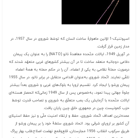
اسپوتنیک-1 اوّلین ماهوارهٔ ساخت انسان که توسّط شوروی در سال 1957، در
مدار زمین قرار گرفت.
در آوریل 1949، ایالات متّحده معاهدهٔ ناتو (NATO) را به عنوان یک پیمان
دفاعی دوجانبه منعقد ساخت تا در آن بیشتر کشورهای غربی متعهّد شدند که
درصورت حملهٔ نظامی به یکی از اعضاء، آن را در حکم حمله به همهٔ اعضاء
تلقّی نمایند. اتّحاد شوروی به‌عنوان اقدامی متقابل در برابر ناتو، در سال 1955
پیمان ورشو را ایجاد کرد. تقسیم اروپا به بلوک‌های غربی و شوروی بعداً بیشتر
جلوهٔ جهانی پیدا نمود، به‌خصوص پس از سال 1949 زمانی‌که انحصار هسته‌ای
ایالات متّحده با آزمایش یک بمب متعلّق به شوروی و تصاحب قدرت توسّط
حزب کمونیست چین در جمهوری خلق چین پایان یافت.
عمده‌ترین اهداف اتّحاد شوروی، حفظ و ارتقاء امنیت ملّی و نیز حفظ استیلای
آن کشور بر اروپای شرقی بود. اتحاد شوروی سلطهٔ خود را بر پیمان ورشو از
طریق سرکوب انقلاب 1956 مجارستان، قلع‌وقمع نهضت اصلاح‌طلب بهار پراگ