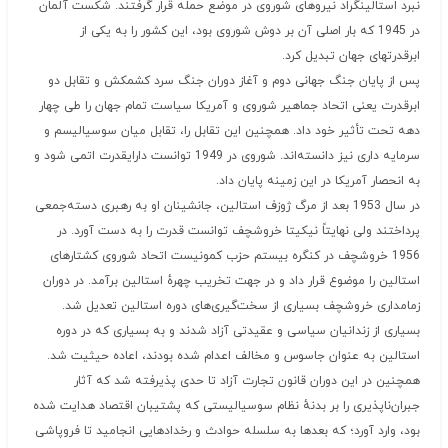
نبرد استالینگراد نیروهای شوروی در موضع حمله قرار گرفتند. شکست آلمان
در 1945 که بار اصلی آن بر دوش شوروی بود، این کشور را به یکی از
ابرقدرتهای جهان تبدیل کرد.
پس از پایان جنگ جهانی دوم و آغاز دوران جنگ سرد کشمکش و تقابل دو
ابرقدرت یعنی اتحاد جماهیر شوروی و آمریکا سیاست تمام جهان را طی چهار
دهه تحت تأثیر خود داد. همچنین این تقابل را، تقابل میان سوسیالیسم و
سرمایه داری نیز دانسته‌اند. شوروی در 1949 توانست دارایقدرت اتمی شود و
به انحصار آمریکا در این زمینه پایان داد.
در سال 1953 بعد از مرگ ژوزف استالین، جانشینان او به رهبری دسته‌جمعی
پرداختند ولی نهایتاً نیکیتا خروشچف توانست قدرت را به دست آورد. در
1956 خروشچف در کنگره بیستم حزب کمونیست اتحاد شوروی کشتارهای
استالین را موضوع قرار داد و در جهت تخریب چهرهٔ استالین برآمد. در دوران
زمامداری خروشچف بسیاری از سخت‌گیری‌های دوره استالین تعدیل شد.
بسیاری از زندانیان سیاسی و عقیدتی آزاد شدند و به بسیاری که در دوره
استالین به عنوان جاسوس و مخالف اعدام شده بودند، اعاده حیثیت شد.
همچنین در این دوران قانون تجارت آزاد تا حدی پذیرفته شد که آثار
جبران‌ناپذیری را بر بدنهٔ نظام سوسیالیستی که پشتیبان اقتصاد هدایت شده
بود، وارد آورد؛ که بعدها به سلسله حوادث و رخدادهایی انجامید تا فروپاشی