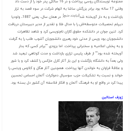
ممنوعه نویسندگان روسی پرداخت و در 16 سالگی پدر خود را از دست داد
وقتی 17 ساله بود برادر بزرگش ساشا به اتهام شرکت در سوء قصد به تزار
[
نیازمند منبع
]
بازداشت و به دار آویخته شد
. در همان سال، یعنی 1887، ولودیا
دیپلم تحصیلات متوسطه‌اش را با مدال طلا و تقدیر از مدیر دبیرستان دریافت
کرد. لنین جوان در دانشکده حقوق کازان نام‌نویسی کرد و شاهد تظاهرات
دانشجویان بود وپس از مدتی خود رهبری دانشجویان آشوب طلب را به گرفت
و به پخش اعلامیه و سخنرانی پرداخت. اما بزودی ""برادر کسی که بدار
آویخته شده بود"" از طرف پلیس تزاری بازداشت و مدت کوتاهی تبعید شد
ولی بعداً به دانشگاه بازگشت و این بار آثار کارل مارکس را کشف کرد و با شور
و علاقهٔ فراوان به خواندن آنها پرداخت. همچنین آثار هگل و کلاوس ویتس را
خواند و نسبت به تشکیلات حزب سوسیال دموکرات آلمان احساس تحسین
پیدا کرد در واقع او به فرهنگ آلمان و افکار فلاسفه آن کشور دل بسته بود.
ژوزف استالین