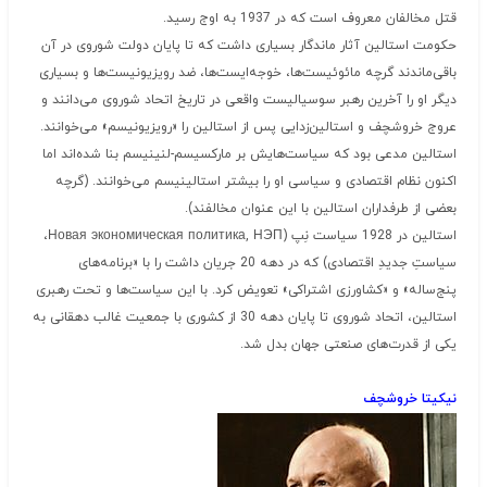
قتل مخالفان معروف است که در 1937 به اوج رسید.
حکومت استالین آثار ماندگار بسیاری داشت که تا پایان دولت شوروی در آن
باقی‌ماندند گرچه مائوئیست‌ها، خوجه‌ایست‌ها، ضد رویزیونیست‌ها و بسیاری
دیگر او را آخرین رهبر سوسیالیست واقعی در تاریخ اتحاد شوروی می‌دانند و
عروج خروشچف و استالین‌زدایی پس از استالین را «رویزیونیسم» می‌خوانند.
استالین مدعی بود که سیاست‌هایش بر مارکسیسم-لنینیسم بنا شده‌اند اما
اکنون نظام اقتصادی و سیاسی او را بیشتر استالینیسم می‌خوانند. (گرچه
بعضی از طرفداران استالین با این عنوان مخالفند).
استالین در 1928 سیاست نِپ (Новая экономическая политика, НЭП،
سیاستِ جدیدِ اقتصادی) که در دهه 20 جریان داشت را با «برنامه‌های
پنج‌ساله» و «کشاورزی اشتراکی» تعویض کرد. با این سیاست‌ها و تحت رهبری
استالین، اتحاد شوروی تا پایان دهه 30 از کشوری با جمعیت غالب دهقانی به
یکی از قدرت‌های صنعتی جهان بدل شد.
نیکیتا خروشچف