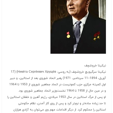
نیکیتا خروشچف
نیکیتا سرگیویچ خروشچف (به روسی: Ники́та Серге́евич Хрущёв) ‏(17
آوریل، 1894–11 سپتامبر، 1971) رهبر اتحاد شوروی بعد از استالین، و دبیر
اول کمیته مرکزی حزب کمونیست در اتحاد جماهیر شوروی از 1953 تا 1964
و در عین حال از 1958 تا 1964 نخست‌وزیر اتحاد جماهیر شوروی بود.
او پس از مرگ استالین در سال 1953 میلادی، رژیم آهین و خفقان استالین را
تا حد زیاده ساده‌تر و نرم‌تر کرد و پس از روی کار آمدن، نظام حکومتی
استالین را محکوم کرد. از دیگر اقدامات مهم وی می‌توان به آزادی هزاران