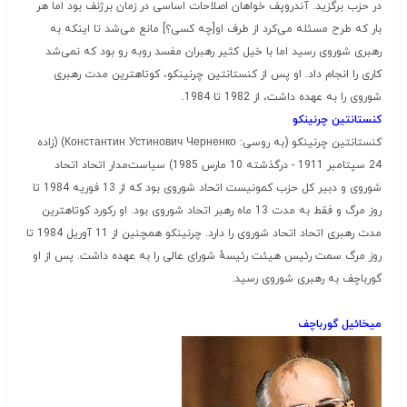
در حزب برگزید. آندروپف خواهان اصلاحات اساسی در زمان برژنف بود اما هر
بار که طرح مسئله می‌کرد از طرف او[چه کسی؟] مانع می‌شد تا اینکه به
رهبری شوروی رسید اما با خیل کثیر رهبران مفسد روبه رو بود که نمی‌شد
کاری را انجام داد. او پس از کنستانتین چرنینکو، کوتاهترین مدت رهبری
شوروی را به عهده داشت، از 1982 تا 1984.
کنستانتین چرنینکو
کنستانتین چرنینکو (به روسی:
Константин Устинович Черненко
) (زاده
24 سپتامبر 1911 - درگذشته 10 مارس 1985) سیاست‌مدار اتحاد اتحاد
شوروی و دبیر کل حزب کمونیست اتحاد شوروی بود که از 13 فوریه 1984 تا
روز مرگ و فقط به مدت 13 ماه رهبر اتحاد شوروی بود. او رکورد کوتاهترین
مدت رهبری اتحاد اتحاد شوروی را دارد. چرنینکو همچنین از 11 آوریل 1984 تا
روز مرگ سمت رئیس هیئت رئیسهٔ شورای عالی را به عهده داشت. پس از او
گورباچف به رهبری شوروی رسید.
میخائیل گورباچف