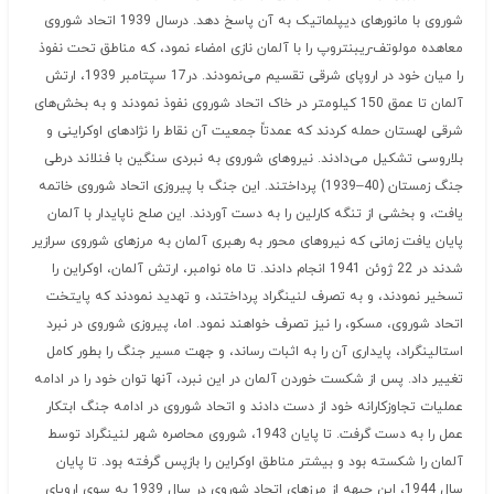
شوروی با مانورهای دیپلماتیک به آن پاسخ دهد. درسال 1939 اتحاد شوروی
معاهده مولوتف-ریبنتروپ را با آلمان نازی امضاء نمود، که مناطق تحت نفوذ
را میان خود در اروپای شرقی تقسیم می‌نمودند. در17 سپتامبر 1939، ارتش
آلمان تا عمق 150 کیلومتر در خاک اتحاد شوروی نفوذ نمودند و به بخش‌های
شرقی لهستان حمله کردند که عمدتاً جمعیت آن نقاط را نژادهای اوکراینی و
بلاروسی تشکیل می‌دادند. نیروهای شوروی به نبردی سنگین با فنلاند درطی
جنگ زمستان (40–1939) پرداختند. این جنگ با پیروزی اتحاد شوروی خاتمه
یافت، و بخشی از تنگه کارلین را به دست آوردند. این صلح ناپایدار با آلمان
پایان یافت زمانی که نیروهای محور به رهبری آلمان به مرزهای شوروی سرازیر
شدند در 22 ژوئن 1941 انجام دادند. تا ماه نوامبر، ارتش آلمان، اوکراین را
تسخیر نمودند، و به تصرف لنینگراد پرداختند، و تهدید نمودند که پایتخت
اتحاد شوروی، مسکو، را نیز تصرف خواهند نمود. اما، پیروزی شوروی در نبرد
استالینگراد، پایداری آن را به اثبات رساند، و جهت مسیر جنگ را بطور کامل
تغییر داد. پس از شکست خوردن آلمان در این نبرد، آنها توان خود را در ادامه
عملیات تجاوزکارانه خود از دست دادند و اتحاد شوروی در ادامه جنگ ابتکار
عمل را به دست گرفت. تا پایان 1943، شوروی محاصره شهر لنینگراد توسط
آلمان را شکسته بود و بیشتر مناطق اوکراین را بازپس گرفته بود. تا پایان
سال 1944، این جبهه از مرزهای اتحاد شوروی در سال 1939 به سوی اروپای