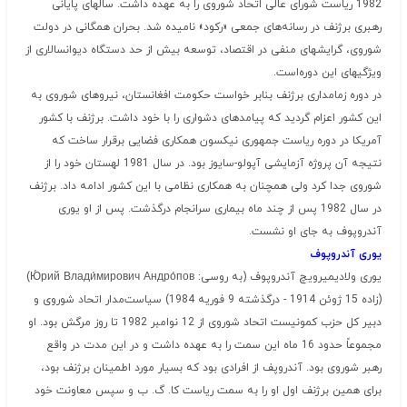
1982 ریاست شورای عالی اتحاد شوروی را به عهده داشت. سالهای پایانی
رهبری برژنف در رسانه‌های جمعی «رکود» نامیده شد. بحران همگانی در دولت
شوروی، گرایشهای منفی در اقتصاد، توسعه بیش از حد دستگاه دیوانسالاری از
ویژگیهای این دوره‌است.
در دوره زمامداری برژنف بنابر خواست حکومت افغانستان، نیروهای شوروی به
این کشور اعزام گردید که پیامدهای دشواری را با خود داشت. برژنف با کشور
آمریکا در دوره ریاست جمهوری نیکسون همکاری فضایی برقرار ساخت که
نتیجه آن پروژه آزمایشی آپولو-سایوز بود. در سال 1981 لهستان خود را از
شوروی جدا کرد ولی همچنان به همکاری نظامی با این کشور ادامه داد. برژنف
در سال 1982 پس از چند ماه بیماری سرانجام درگذشت. پس از او یوری
آندروپوف به جای او نشست.
یوری آندروپوف
یوری ولادیمیرویچ آندروپوف (به روسی:
Ю́рий Влади́мирович Андро́пов
)
(زاده 15 ژوئن 1914 - درگذشته 9 فوریه 1984) سیاست‌مدار اتحاد شوروی و
دبیر کل حزب کمونیست اتحاد شوروی از 12 نوامبر 1982 تا روز مرگش بود. او
مجموعاً حدود 16 ماه این سمت را به عهده داشت و در این مدت در واقع
رهبر شوروی بود. آندروپف از افرادی بود که بسیار مورد اطمینان برژنف بود،
برای همین برژنف اول او را به سمت ریاست کا. گ. ب و سپس معاونت خود