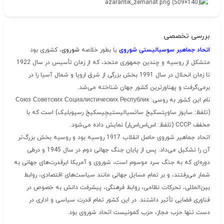
بررسی تخصصی
اتحاد جماهیر سوسیالیستی شوروی
یا بطور خلاصه
شوروی
، کشوری بود
متشکل از روسیه و چندین جمهوری متحد، که از زمان تأسیس در سال 1922
تا زمان انحلال در سال 1991 بخش بزرگی از شرق اروپا و شمال آسیا را در
برمی‌گرفت و پهناورترین کشور جهان شناخته می‌شد.
نام این کشور به روسی: Союз Советских Социалистических Республик
(تلفظ: سایوز ساویِتسکیخ ساتسیالیستیچِیسکیخ رسپوبلیک) است که با
مخفف CCCP (تلفظ: اس‌اس‌اس‌اِر) نمایش داده می‌شود.
اتحاد جماهیر شوروی حاصل انقلاب 1917 روسیه بود و روسیه بخش بزرگ‌تر
آن را تشکیل می‌داد. پس از پایان جنگ جهانی دوم در سال 1945 و درطی
دوره‌ای که به جنگ سرد موسوم است، شوروی و آمریکا ابرقدرت‌های جهانی به
شمار می‌رفتند، و بر تمام مسایل جهانی مانند سیاست‌های اقتصادی، روابط
بین‌المللی، تحرکات نظامی، روابط فرهنگی، پیشرفت دانش به خصوص در
فناوری فضایی تأثیر داشتند. در این کشور تمام قدرت سیاسی و اداری در
دست تنها حزب مجاز، حزب کمونیست اتحاد شوروی بود.