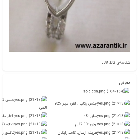
شناسه‌ی کالا: 538
معرفی
جنس نگین
جنس رکاب : نقره عیار 925
اتمی
سایز :48
قطر داخلی 
وزن :2.80گرم
اندازه نگی
هزینه ارسال: کاملا رایگان
فاکتور رس