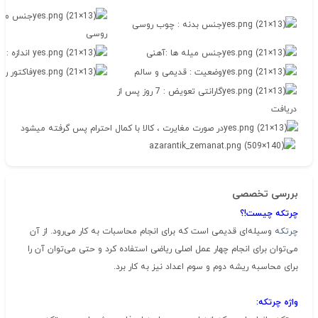
جنس مهره
جنس بدنه : چوب روسی
روسی
جنس میله ها :آهنی
اندازه : 37cm*23cm
وضعیت : قدیمی و سالم
فاکتور رس
گارانتی تعویض : 7 روز پس از
دریافت
در صورت مغایرت ، کالا با کمال احترام پس گرفته میشود
بررسی تخصصی
چرتکه
چیست!؟
چرتکه
وسیله‌ای قدیمی است که برای انجام محاسبات به کار می‌رود. از آن
می‌توان برای انجام چهار عمل اصلی ریاضی استفاده کرد و حتی می‌توان آن را
برای محاسبه ریشه دوم و سوم اعداد نیز به کار برد.
واژه
چرتکه
: