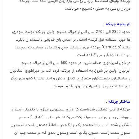
چرتکه واژه‌ای است که از زبان روسی وارد زبان فارسی شده‌است. چرتکه
درزبان روسی به معنی «تسبیح» می‌باشد.
تاریخچه
چرتکه
:
حدود 2300 الی 2700 سال قبل از میلاد مسیح اولین چرتکه توسط سومری
ها مورد استفاده قرار گرفته است . بر اساس باور قدیمی دانشمندان بابلی،
مانند "Carruccio" چرتکه برای عملیات جمع و تفریق و محاسبات پیچیده
مورد استفاده قرار می گرفته است.
در طول امپراطوری هخامنشی ، در حدود 600 سال قبل از میلاد مسیح،
ایرانیان اولین بار شروع به استفاده از چرتکه کرده اند. در امپراطوری اشکانیان
و ساسانیان، پژوهشگران متمرکز بر تبادل دانش و اختراعات با کشورهای دیگر
از جمله هند، چین و امپراتوری روم، اقدام نمودند .
ساختار
چرتکه
:
چرتکه از قابی تشکیل شده‌است که دارای سیمهایی موازی با یکدیگر است و
مهره‌هایی بر روی این سیمها حرکت می‌کنند. هر ستون -که از یک سیم
تشکیل شده است- نشاندهنده یک جایگاه در سامانهٔ دهدهی است. نخستین
ستون سمت راست، ستون یکانها است وستون بعدی که در سمت چپ آن