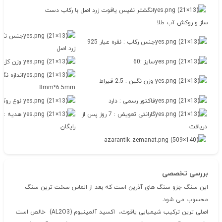
انگشتر نفیس یاقوت زرد اصل با رکاب دست
ساز و روکش آب طلا
جنس نگین
جنس رکاب : نقره عیار 925
زرد اصل
سایز :60
وزن کل: 7.35 گرم
اندازه نگی
وزن نگین : 2.5 قیراط
8mm*6.5mm
فاکتور رسمی : دارد
نوع روکش
گارانتی تعویض : 7 روز پس از
هدیه : ج
دریافت
رایگان
بررسی تخصصی
این سنگ جزو سنگ های آذرین است که بعد از الماس سخت ترین سنگ
محسوب می شود.
اصلی ترین ترکیب شیمیایی یاقوت، اکسید آلمینیوم (AL2O3) خالص است