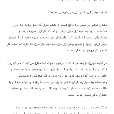
نحوه بهره‌برداری طلای آبی در زمان‌های قدیم:
معدن کوهی در شش دره واقع است. از طرف شرق که جلو برویم دره اول را
مشاهده می‌کنیم. دره اول دارای چهار غار است. غار اول معروف به غار
عبدالرزاقی است که قدیم آنرا بو‌اسحاقی می‌نامیدند. فیروزه این غار از غارهای
دیگر ارزش، جلوه و صفای بیش‌تری دارد. غار دوم غار سرخ نام دارد. غار سوم غار
شاه و غار چهارم غار آقالی است.
در قدیم فیروزه را به‌وسیله کلند، بیلم و باروت استخراج می‌کردند. کار کردن با
کلند بهتر از باروت است، زیرا در اثر عمل باروت، فیروزه خرد می‌شود. معدن
خاکی در دامنه کوه وجود دارد. چون به مرور در اثر هوازدگی و فرسایش
به‌واسطه برف، باران، تابش آفتاب و وزیدن باد، سنگریزه‌های کوه ریخته و با
خاک مخلوط گردیده، در میان آن‌ها فیروزه یافت می‌شود. اغلب فیروزه‌های
معدن خاکی بسیار خوب است.
سنگ فیروزه پس از استخراج از معدن، به‌وسیله متخصصین فن بریده