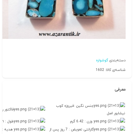
دسته‌بندی
گوشواره
شناسه‌ی کالا: 1602
معرفی
جنس نگین :فیروزه کوب
فاکتور رس
نیشابور اصل
وزن : 6.42 گرم
طول : 3.3cm
گارانتی تعویض : 7 روز پس از
هدیه : ج