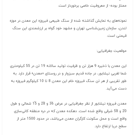
ممتاز بوده؛ از معروفیت خاصی برخوردار است.
نمونه‌های به نمایش گذاشته شده از سنگ طبیعی فیروزه این معدن در موزه
لندن، سازمان زمین‌شناسی تهران و مشهد خود گواه بر ارزشمندی این سنگ
قیمتی است.
موقعیت جغرافیایی:
این معدن با ذخیره 9 هزار تن و ظرفیت تولید سالانه 19 تن در 55 کیلومتری
شما لغربی نیشابور، در جاده قدیم سبزوار و در روستای «معدن» قرار دارد. به
طور تقریبی از هر تن سنگ فیروزه خام این معدن 8 تا 10 کیلوگرم فیروزه به
دست می‌آید.
معدن فیروزه نیشابور از نظر جغرافیایی در عرض 36َ و 28َ و 15ً شمالی و طول
20َ و 58َ شرقی واقع شده است. دهکده معدن که در دره منطقه کانی‌سازی
واقع است و محل سکونت کارگران معدن می‌باشد، در حدود 1500 متر از
سطح دریا ارتفاع دارد.