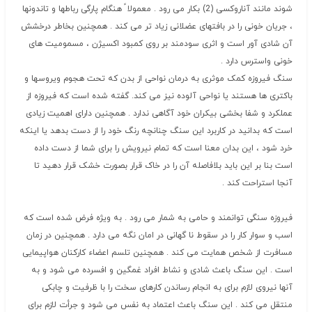
شوند مانند آناروکسی (2) بکار می رود . معمولا ً هنگام پارگی رباطها و تاندونها
، جریان خونی را در بافتهای عضلانی زیاد تر می کند . همچنین بخاطر درخشش
آن شادی آور است و اثری سودمند بر روی کمبود اکسیژن ، مسمومیت های
خونی واسترس دارد .
سنگ فیروزه کمک موثری به درمان نواحی از بدن که تحت هجوم ویروسها و
باکتری ها هستند یا نواحی آلوده نیز می کند. گفته شده است که فیروزه از
عملکرد و شفا بخشی بیکران خود آگاهی ندارد . همچنین دارای اهمیت زیادی
است که بدانید در کاربرد این سنگ چنانچه رنگ خود را از دست بدهد یا اینکه
خرد شود ، این بدان معنا است که تمام نیرویش را برای شما از دست داده
است بنا بر این باید بلافاصله آن را در خاک قرار بصورت خشک قرار دهید تا
آنجا استراحت کند .
فیروزه سنگی توانمند و حامی به شمار می رود . به ویژه فرض شده است که
اسب و سوار کار را در سقوط نا گهانی در امان نگه می دارد . همچنین در زمان
مسافرت از شخص همایت می کند . همچنین تلسم اعضاء کارکنان هواپیمایی
است . این سنگ باعث شادی و نشاط افراد غمگین و افسرده می شود و به
آنها نیروی لازم برای به انجام رساندن کارهای سخت را با ظرفیت و چابکی
منتقل می کند . این سنگ باعث اعتماد به نفس می شود و جرأت لازم برای