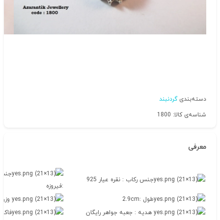
دسته‌بندی
گردنبند
شناسه‌ی کالا: 1800
معرفی
جنس 
جنس رکاب : نقره عیار 925
:فیروزه
طول :2.9cm
وزن : 2.20
هدیه : جعبه جواهر رایگان
فاکتو