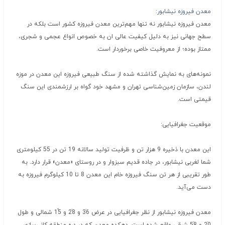
معدن فیروزه نیشابور:
معدن فیروزه نیشابور نه تنها مهم‌ترین معدن فیروزه کشور است بلکه در
سطح جهانی نیز به دلیل کیفیت عالی ان به خصوص انواع عجمی و شجری،
ممتاز بوده؛ از معروفیت خاصی برخوردار است.
نمونه‌های به نمایش گذاشته شده از سنگ طبیعی فیروزه این معدن در موزه
لندن، سازمان زمین‌شناسی تهران و مشهد خود گواه بر ارزشمندی این سنگ
قیمتی است.
موقعیت جغرافیایی:
این معدن با ذخیره 9 هزار تن و ظرفیت تولید سالانه 19 تن در 55 کیلومتری
شما لغربی نیشابور، در جاده قدیم سبزوار و در روستای «معدن» قرار دارد. به
طور تقریبی از هر تن سنگ فیروزه خام این معدن 8 تا 10 کیلوگرم فیروزه به
دست می‌آید.
معدن فیروزه نیشابور از نظر جغرافیایی در عرض 36َ و 28َ و 15ً شمالی و طول