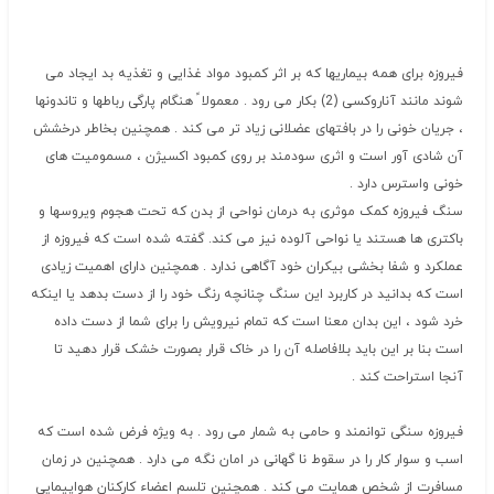
فیروزه برای همه بیماریها که بر اثر کمبود مواد غذایی و تغذیه بد ایجاد می
شوند مانند آناروکسی (2) بکار می رود . معمولا ً هنگام پارگی رباطها و تاندونها
، جریان خونی را در بافتهای عضلانی زیاد تر می کند . همچنین بخاطر درخشش
آن شادی آور است و اثری سودمند بر روی کمبود اکسیژن ، مسمومیت های
خونی واسترس دارد .
سنگ فیروزه کمک موثری به درمان نواحی از بدن که تحت هجوم ویروسها و
باکتری ها هستند یا نواحی آلوده نیز می کند. گفته شده است که فیروزه از
عملکرد و شفا بخشی بیکران خود آگاهی ندارد . همچنین دارای اهمیت زیادی
است که بدانید در کاربرد این سنگ چنانچه رنگ خود را از دست بدهد یا اینکه
خرد شود ، این بدان معنا است که تمام نیرویش را برای شما از دست داده
است بنا بر این باید بلافاصله آن را در خاک قرار بصورت خشک قرار دهید تا
آنجا استراحت کند .
فیروزه سنگی توانمند و حامی به شمار می رود . به ویژه فرض شده است که
اسب و سوار کار را در سقوط نا گهانی در امان نگه می دارد . همچنین در زمان
مسافرت از شخص همایت می کند . همچنین تلسم اعضاء کارکنان هواپیمایی