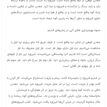
معدن کوهی در کوه واقع شده است. فیروزه به سنگ گانگ یا باطله ارتباط
دارد و باید سنگ را شکسته و فیروزه را جدا کرد. معدن خاکی در اراضی دامنه و
پایه کوه واقع شده است و در واقع از هوا زده شدن و شستشوی سنگ‌های
حاوی فیروزه و حمل آن‌ها به پایین کوه ایجاد شده است.
نحوه بهره‌برداری طلای آبی در زمان‌های قدیم:
معدن کوهی در شش دره واقع است. از طرف شرق که جلو برویم دره اول را
مشاهده می‌کنیم. دره اول دارای چهار غار است. غار اول معروف به غار
عبدالرزاقی است که قدیم آنرا بو‌اسحاقی می‌نامیدند. فیروزه این غار از غارهای
دیگر ارزش، جلوه و صفای بیش‌تری دارد. غار دوم غار سرخ نام دارد. غار سوم غار
شاه و غار چهارم غار آقالی است.
در قدیم فیروزه را به‌وسیله کلند، بیلم و باروت استخراج می‌کردند. کار کردن با
کلند بهتر از باروت است، زیرا در اثر عمل باروت، فیروزه خرد می‌شود. معدن
خاکی در دامنه کوه وجود دارد. چون به مرور در اثر هوازدگی و فرسایش
به‌واسطه برف، باران، تابش آفتاب و وزیدن باد، سنگریزه‌های کوه ریخته و با
خاک مخلوط گردیده، در میان آن‌ها فیروزه یافت می‌شود. اغلب فیروزه‌های