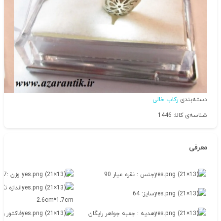
دسته‌بندی
رکاب خالی
شناسه‌ی کالا: 1446
معرفی
جنس : نقره عیار 90
وزن :15.17گرم
اندازه نگ
سایز: 64
2.6cm*1.7cm
هدیه : جعبه جواهر رایگان
فاکتور رس