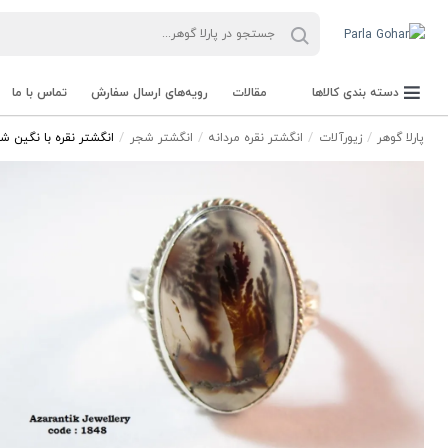
دسته بندی کالاها
مقالات
رویه‌های ارسال سفارش
تماس با ما
پارلا گوهر
زیورآلات
انگشتر نقره مردانه
انگشتر شجر
انگشتر نقره با نگین شجر
جعبه Parla Box
تجهیزات و ابزار آلات Parla Tools
سنگ راف Rough stone
سنگ های قیمتی Gemstone