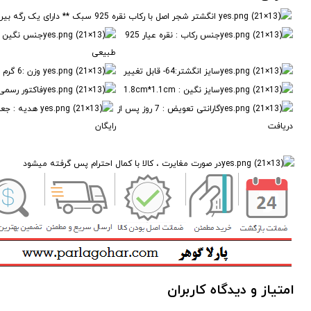
انگشتر شجر اصل با رکاب نقره 925 سبک ** دارای یک رگه بیرونی یا ترک طبیعی روی نگین
جنس رکاب : نقره عیار 925
جنس نگین :
طبیعی
سایز انگشتر:64- قابل تغییر
وزن :6 گرم
سایز نگین : 1.8cm*1.1cm
فاکتور رسمی 
گارانتی تعویض : 7 روز پس از
هدیه : جعب
دریافت
رایگان
در صورت مغایرت ، کالا با کمال احترام پس گرفته میشود
امتیاز و دیدگاه کاربران