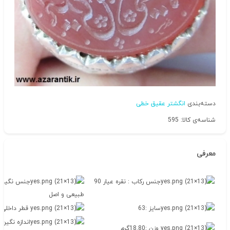
دسته‌بندی
انگشتر عقیق خطی
شناسه‌ی کالا: 595
معرفی
جنس رکاب : نقره عیار 90
جنس نگین 
طبیعی و اصل
سایز :63
قطر داخلی 2.1
اندازه نگین
وزن :18.80گرم