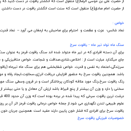
از حضرت علی بن موسی الرضا(ع) منقول است که انگشتر یاقوت در دست کنید که پریش
از حضرت امام صادق(ع) منقول است که سنت است انگشتر یاقوت در دست داشتن.
خواص
:
نماد شانس- عزت و عظمت و احترام برای صاحبش به ارمغان می آورد – نماد قدرت
سنگ ماه تولد تیر ماه - یاقوت سرخ
برای آن دسته افرادی که در تیر ماه متولد شده اند سنگ یاقوت قرمز به عنوان سنگ
جای میگذارد عبارت است از : اخلاص،شادی،صداقت و شجاعت. خواص متافیزیکی و ماو
سرزندگی،اعتماد به نفس و قدرت. خواص شفابخشی هم برای سنگ ماه تیرماه (یاقو
باشد. همچنین یاقوت سرخ به منضور افزایش دریافت انرژِی،سخاوت،ایجاد رفاه و م
رنگ یاقوت سرخ،رنگ مورد علاقه کودکان پرخاشگر است و در قرون وسطی سنگ مورد
سختی را دارد و وزن آن بیشتر از پنج قیراط باشد ارزش آن معادل و یا حتی بیشتر ا
علوم طبیعی لندن نگهداری می شود.از جمله خواص درمانی یاقوت قرمز اثر آن بر روی
یاقوت سرخ برای افرادی که فشار خون پایین دارند مفید است .همچنین جریان خون 
خصوصیات فیزیکی یاقوت سرخ