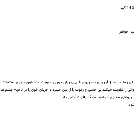
به جواهر
رن ما عموما از آن براى بیماریهاى قلبى,جریان خون و تقویت غدد فوق کلیوى استفاده م
ى را تقویت میکند,بى حسى و رخوت را از بین میبرد و جریان خون را در ناحیه چشم ها ب
 نیروهاى معنوى میشود .سنگ یاقوت منجر به
ود.