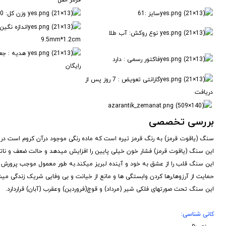
قرمز اصل
سایز :61
وزن کل: 14.30 گرم
اندازه نگین
نوع روکش: آب طلا
9.5mm*1.2cm
هدیه : جع
فاکتور رسمی : دارد
رایگان
گارانتی تعویض : 7 روز پس از
دریافت
بررسی تخصصی
سنگ (یاقوت قرمز) به رنگ قرمز تیره است که ماده رنگى موجود درآن کروم است در ق
این سنگ (یاقوت قرمز) فشار خون خیلى پایین را افزایش میدهد و حالت ضعف و ناتوان
این سنگ قلب را از عشق به خود و آینده لبریز میکند.به طور معمول موجب پرورش
حمایت از آرزوها,رها کردن وابستگى ها و مانع از خیانت و بى وفایى شریک زندگى میش
این سنگ تحت صورتهاى فلکى شیر (مرداد) و قوچ(فروردین) وعقرب (آبان) قراردارد.
کانی شناسی
: