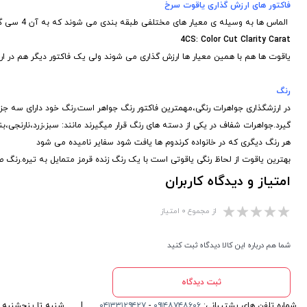
فاکتور های ارزش گذاری یاقوت سرخ
الماس ها به وسیله ی معیار های مختلفی طبقه بندی می شوند که به آن 4 سی گفته می شود
4CS: Color Cut Clarity Carat
یاقوت ها هم با همین معیار ها ارزش گذاری می شوند ولی یک فاکتور دیگر هم د
رنگ
در ارزشگذاری جواهرات رنگی،مهمترین فاکتور رنگ جواهر است.رنگ خود دارای سه جز
گیرد.جواهرات شفاف در یکی از دسته های رنگ قرار میگیرند مانند: سبز،زرد،نارن
هر رنگ دیگری که در خانواده کرندوم ها یافت شود سفایر نامیده می شود
بهترین یاقوت از لحاظ رنگی یاقوتی است با یک رنگ زنده قرمز متمایل به تیره.رنگ 
امتیاز و دیدگاه کاربران
از مجموع ۰ امتیاز
شما هم درباره این کالا دیدگاه ثبت کنید
ثبت دیدگاه
شماره تلفن های پشتیبانی:
۰۹۱۴۸۷۴۸۶۰۶
-
۰۴۱۳۳۱۲۹۴۲۷
|
شنبه تا پنجشنبه ، ۱۰ الی 13 و 16 الی 19 پاسخگوی شما ه