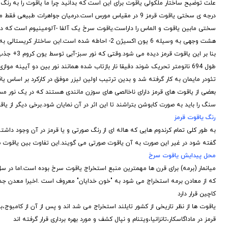
علت توضیح ساختار ملکولی یاقوت برای این است که بدانید چرا ما یاقوت را به رن
بنا بر این
طول 694 نانومتر تحریک شوند دقیقا نار بازتاب شده همانند نور بین دو آیی
تئودر مایمان به کار گرفته شد و بدین ترتیب اولین لیزر موفق در کارکرد بر اساس
بعضی از یاقوت های قرمز دارای ناخالصی های سوزن مانندی هستند که در یک نور مس
سنگ را باید به صورت کابوشن بتراشند تا این اثر در آن نمایان شود.برخی دیگر از 
رنگ یاقوت قرمز
به طور کلی تمام کرندوم هایی که هاله ای از رنگ صورتی و یا قرمز در آن وجود داشت
گفته شود در غیر این صورت به آن یاقوت صورتی می گویند.این تفاوت بین یاقوت صو
محل پیدایش یاقوت سرخ
میانمار (برمه) برای قرن ها مهمترین منبع استخراج یاقوت سرخ بوده است.اما در س
که از معادن برمه استخراج می شود به "خون خدایان" معروف است .اخیرا معدن جدی
کاچین قرار دارد
یاقوت ها از نظر تاریخی از کشور تایلند استخراج می شد اند و پس از آن از کامبو
قرمز در ماداگاسکار،تانزانیا،ویتنام و نپال کشف و مورد بهره برداری قرار گرفته اند