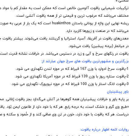
سختی:9
ترکیبات شیمیایی یاقوت آلومین خالص است که ممکن است به مقدار کم با مواد دیگ
مختلف می‌باشد که مرغوب ترین و قیمتی تر از همه یاقوت آتشی است.
ریشه نهایی این واژه از یونانی باستان nthos
می‌باشد که در صنعت و زیورها کاربرد دارد.
معدن‌های یاقوت در آفریقا، آسیا، استرالیا و گرینلند یافت می‌شوند. بیشتر یاقوت جها
در میانمار (برمه پیشین) یافت می‌شود.
یاقوت در رنگهای سرخ و آبی و زرد در دسترس می‌باشد. در خرافات نشانه قدرت است.
بزرگترین و مشهورترین
یاقوت
های سرخ جهان عبارتند از:
1-یاقوت سرخ ادوارد با وزن 167 قیراط که در موزه لندن نگهداری می شود.
2-یاقوت ستاره ریوز با وزن 139 قیراط که در موزه آمریکا نگهداری می شود.
3-یاقوت لانگ استار با وزن 100 قیراط که در موزه نیویورک نگهداری می شود.
باور پیشینیان
بر پایه باور و خرافات پیشینیان همه گوهرها در آتش می‌گدازد بجز یاقوت رُمّانی. 
«طبع وی گرم و خشک است، به درجه رابع. هر که با خود دارد از طاعون ایمن بُوَد. یاق
دریاست. هر که یاقوت با خود دارد، خون در تن وی صافی کند و از خُمود و سکته و صر
روایات ائمه اطهار درباره یاقوت: