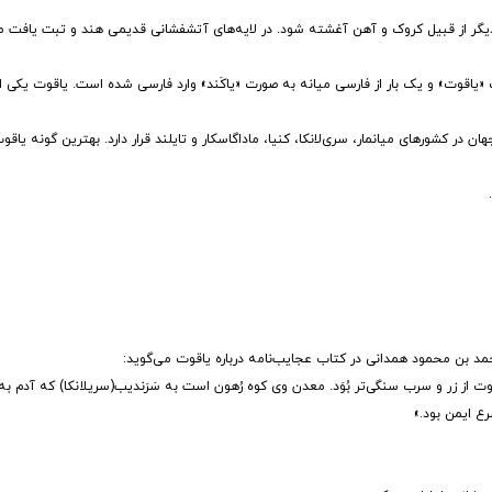
ر از قبیل کروک و آهن آغشته شود. در لایه‌های آتشفشانی قدیمی هند و تبت یافت می
huaki است که یک بار از عربی به صورت «یاقوت» و یک بار از فارسی میانه به صورت «یاکَند» وارد فارسی شده است. یاق
ن در کشورهای میانمار، سری‌لانکا، کنیا، ماداگاسکار و تایلند قرار دارد. بهترین گونه یاق
محمد بن محمود همدانی در کتاب عجایب‌نامه درباره یاقوت می‌گوید:
وت از زر و سرب سنگی‌تر بُوَد. معدن وی کوه رُهون است به سَرَندیب(سریلانکا) که آدم به
ع ایمن بود.»