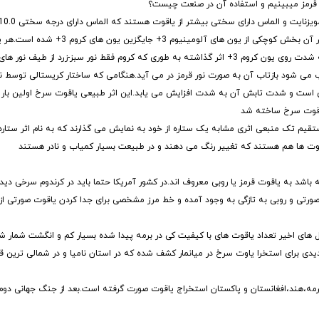
گ قرمز میبینیم و استفاده آن در صنعت چیست؟
سختی مابین یاقوت و الماس را داراست.یاقوت سرخ یک آلفا -آلومینیوم است که در آن بخ
هشت وجهی به وسیله 6 یون اکسیژن 2- احاطه شده است.این ساختار کریستالی به شدت روی یون کروم 3+ اثر گذاشته به طوری که کروم فقط نو
 یاقوت قرمز دیده می شود.وقتی که نور سبز-آبی توسط یون کروم 3+ جذب می شود بازتاب آن به صورت نور قرمز در می آید.هنگامی که ساختار کریس
نه موازی است و شدت تابش آن به شدت افزایش می یابد.این اثر طبیعی یاقوت سرخ اولین بار
 یاقوت سرخ ساخته شد
تقیم تک منبعی اثری مشابه یک ستاره از خود به نمایش می گذارند که به نام اثر ستار
یاقوت ها هم هستند که تغییر رنگ می دهند و در طبیعت بسیار کمیاب و نادر هستند
ه باشد به یاقوت قرمز یا روبی معروف اند.در کشور آمریکا حتما باید در کرندوم سرخی دی
رتی و روبی به تازگی به وجود آمده و خط مرز مشخصی برای جدا کردن یاقوت صورتی از ر
ل های اخیر تعداد یاقوت های با کیفیت کی در برمه پیدا شده بسیار کم و انگشت شمار ش
دی برای استخرا یاوت سرخ در میانمار کشف شده که در استان نامیا و در شمالی ترین
ج،برمه،هند،افغانستان و پاکستان استخراج یاقوت صورت گرفته است.بعد از جنگ جهانی دو