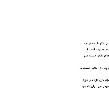
وی نگهدارنده آن به
ست-عبارت است از:
 های تفکر مثبت می
 پس از الماس بیشترین
که پیدا شده در برمه بوده است که وزن آن حدود 400 قیراط براورد شده است.دیگر یاقوت سرخ معروف جهان یاقوت سرخ ادوارد است که 167 قیراط وزن دارد ودر موزه
 را می توان نام برد