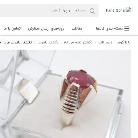
دسته بندی کالاها
مقالات
رویه‌های ارسال سفارش
تماس با ما
پارلا گوهر
زیورآلات
انگشتر نقره مردانه
انگشتر یاقوت
انگشتر یاقوت قرمز اصل
جعبه Parla Box
تجهیزات و ابزار آلات Parla Tools
سنگ راف Rough stone
سنگ های قیمتی Gemstone