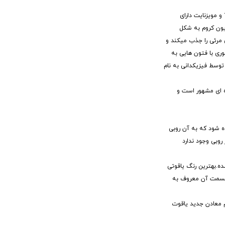
درجه ی سختی یاقوت قرمز 9 در مقیاس مورس است.درمیان جواهرات طبیعی فقط مویزنایت و الماس دارای سختی بیشتر از یاقوت هستند که الماس دارای درجه سختی 10.0 و مویزنایت دارای
ش کوچکی از یون های آلومینیوم 3+ جایگزین یون های کروم 3+ شده است.هر یون کروم به شکل
ر سبز-زرد از طیف نور های مرئی را جذب میکند و
تالی توسط نوری با فتون هایی به
 توسط فیزیکدانی به نام
ه ای مشهور است و
ده شود که به آن روبی
وبی وجود ندارد
ده.بهترین رنگ یاقوتی
 قسمت آن معروف به
م معادن جدید یاقوت