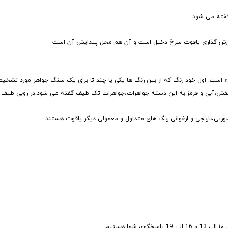
ر ارزش گذاری یاقوت سرخ دخیل است و آن هم محل پیدایش آن است
ء است: اول خود رنگ که از بین رنگ ها یکی یا چند تا برای یک سنگ جواهر مورد تشخی
جی،بنفش،آبی و قرمز.به این دسته جواهرات،جواهرات تک طیف گفته می شود.در روبی طیف 
صورتی،نارنجی و ارغوانی رنگ های متداول و معمولی دیگر یاقوت هستند
ستیم