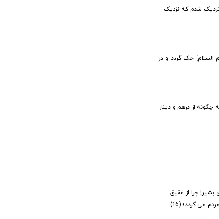
قاب قوسین او ادنی و کلّمنی بین جبلی العقیق؛ (10) آن قدر به پروردگارم نزدیک شدم که نزدیک
ه معصوم (علیهم السلام) حک گردد و در
در آن عقیق باشد، بسیار عجیب است که چگونه از درهم و دینار
 بشیر! چرا از عقیق
 می گردد».(16)