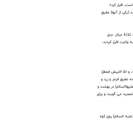
ت، اقرار کرد».
نگشتر را در دست داشته باشد (یکی از آنها) عقیق
 ثلاثة جبال: جبل
که به ولایت اقرار کردند،
، و امّا الابیض فمطلّ
و تستغفر لمحبّی آل محمد (صلّی الله علیه و آله)؛ (8) ای بشیر! چرا از استفاده عقیق قرمز و زرد و
لیهاالسلام) در بهشت و
تمجید می گویند و برای
نا خداوند با پیامبرش موسی (علیه السلام) روی کوه