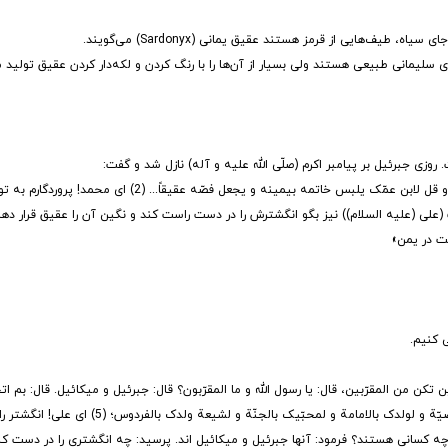
ف‌هایی از قرمز هستند عقیق یمانی (Sardonyx) می‌گویند.
 سلیمانی طبیعی هستند ولی بسیار از آن‌ها را با رنگ کردن و لکه‌دار کردن عقیق تولید م
وزی جبرئیل بر پیامبر اکرم (صلّی الله علیه و آله) نازل شد و گفت:
«یا محمد ربّی یقرؤک السّلام و یقول لک: البس خاتمک بیمینک و اجعل فصّه عقیقاً و قل لابن عمّک یلبس خ
علی (علیه السلام)) نیز بگو انگشترش را در دست راست کند و نگین آن را عقیق قرار دهد
ت در یمن»
 کنیم.
ن تکن من المقرّبین، قال: یا رسول الله و ما المقرّبون؟ قال: جبرئیل و میکائیل. قال: بم اتخ
بالعقیق الاحمر فانّه اوّل جبلٍ اقرّ لله عزّوجلّ بالوحدانیّة ولی بالنبوّة و لک یا علیّ 
 چه کسانی هستند؟ فرمود: آنها جبرئیل و میکائیل اند. پرسید: چه انگشتری را در دست کن