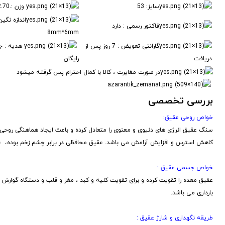
سایز: 53
وزن :.2.70گرم
اندازه نگین
فاکتور رسمی : دارد
8mm*6mm
گارانتی تعویض : 7 روز پس از
هدیه : ج
دریافت
رایگان
در صورت مغایرت ، کالا با کمال احترام پس گرفته میشود
بررسی تخصصی
خواص روحی عقیق:
سنگ عقیق انرژی های دنیوی و معنوی را متعادل کرده و باعث ایجاد هماهنگی روحی
کاهش استرس و افزایش آرامش می باشد. عقیق محافظی در برابر چشم زخم بوده، غم و
خواص جسمی عقیق :
عقیق معده را تقویت کرده و برای تقویت کلیه و کبد ، مغز و قلب و دستگاه گوار
بارداری می باشد.
طریقه نگهداری و شارژ عقیق :