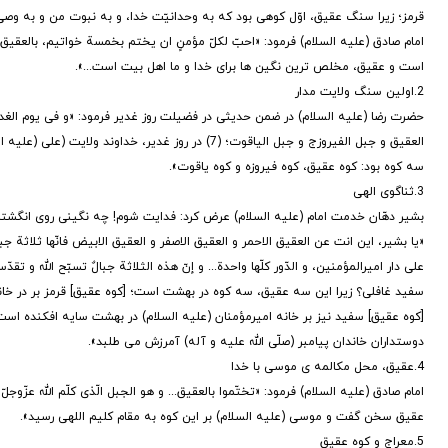
قرمز؛ زیرا سنگ عقیق، اوّل کوهی بود که به وحدانیّت خدا، و به نبوت من و به وصی 
است و عقیق، مخلص ترین نگین ها برای خدا و ما اهل بیت است...».
2.اولین سنگ ولایت مدار
حضرت رضا (علیه السلام) در ضمن حدیثی در فضیلت روز غدیر فرمود: «و فی یوم الغدیر ع
العقیق و جبل الفیروزج و جبل الیاقوت؛ (7) در روز غد
سه کوه بود: کوه عقیق، کوه فیروزه و کوه یاقوت».
3.ثناگوی الهی
بشیر دهّان خدمت امام (علیه السلام) عرض کرد: فدایت شوم! چه نگینی روی انگشتر
«یا بشیر، این انت عن العقیق الاحمر و العقیق الاصفر و العقیق الابیض فانّها ثلاثة جبال
سفید غافلی؟ زیرا این سه عقیق، سه کوه در بهشت است؛ [کوه عقیق] قرمز بر در خانه 
[کوه عقیق] سفید نیز بر خانه امیرمؤمنان (علیه السلام) در بهشت سایه افکنده اس
دوستداران خاندان پیامبر (صلّی الله علیه و آله) آمرزش می طلبد».
4.عقیق، محل مکالمه ی موسی با خدا
عقیق سخن گفت و موسی (علیه السلام) بر این کوه به مقام کلیم اللهی رسید».
5.معراج و کوه عقیق