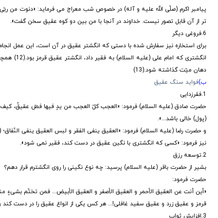
تر از آن قابل تصور نیست. خداوند در آنجا با من بین دو کوه عقیق سخن گفت».
6.فروغی دیگر
برای استخاره نیز سفارش شده با دستی که انگشتر عقیق در آن است، این عمل انجام گیر
انگشتری که
دهان میّت گذاشته شود.(13)
ب)
فواید سنگ عقیق
1.فقرزدایی
(پول) خالی باشد...».
و حضرت رضا (علیه السلام) فرمود: «العقیق ینفی الفقر و لبس العقیق ینفی النّفاق؛ (15) عقیق، فقر را از بین می برد و پوشیدن (و دست کردن) عقیق، نفاق را دور می کند».
نیز فرمود: «کسی که انگشتری با نگین عقیق در دست کند، فقیر نمی شود».
2.توسعه رزق
بشیر از حضرت باقر (علیه السلام) پرسید: چه نوع نگینی را روی انگشترم قرار دهم؟
حضرت فرمود:
«أین أنت عن العقیق الأحمر و العقیق الأصفر و العقیق الأبیض... فمن تختّم بشیءٍ منه
قرمز و عقیق زرد و عقیق سفید غافلی!... هر کس یکی از انواع عقیق را در دست کند و 
3.افزایش ثواب