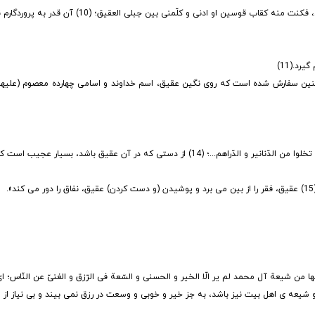
پیامبر اکرم (صلّی الله علیه و آله) در خصوص شب معراج می فرماید: «دنوت من ربّی، فکنت منه ک
د.(11)
 امام علی (علیه السلام) به فقیر داد، انگشتر عقیق قرمز بود.(12) همچنین سفارش شده است که روی نگین عقیق، اسم خداوند و اسامی چهارد
حضرت صادق (علیه السلام) فرمود: «العجب کلّ العجب من یدٍ فیها فصّ عقیقٌ، کیف تخلوا من الدّنانیر و الدّراهم...؛ (14) از دستی که 
ا من شیعة آل محمد لم یر الّا الخیر و الحسنی و السّعة فی الرّزق و الغنیّ عن النّاس؛ ای
شیعه ی اهل بیت نیز باشد، به جز خیر و خوبی و وسعت در رزق نمی بیند و بی نیاز از مردم