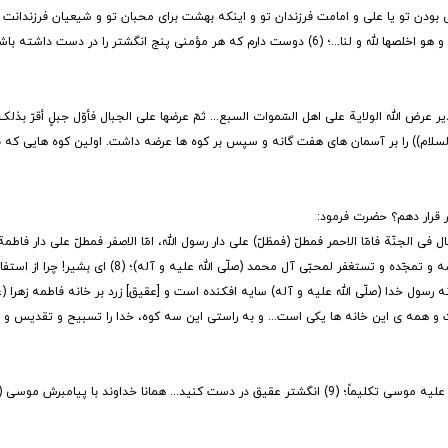
بودن تو یا علی و امامت فرزندان تو و اینکه بهشت برای محبان تو و شیعیان فرزندانت اس
امام صادق (علیه السلام) فرمود: «احبّ لکلّ مؤمنٍ ان یختم بخمسة خواتیم، بالعقیق و هو اخلصها لله و لنا...؛ (6) دوست دارم که هر مؤمنی پنج ا
رض الله الولایة علی اهل السّموات السبع... ثمّ عرضها علی الجبال فأوّل جبلٍ أقرّ بذلک
یر، خداوند ولایت (علی (علیه السلام)) را بر آسمان های هفت گانه و سپس بر کوه ها عرضه داشت. اولین کوه هایی 
 قرار دهم؟ حضرت فرمود:
 فی الجنّة فامّا الاحمر فمطلّ (فمظلّ) علی دار رسول الله، امّا الاصفر فمطلّ علی دار فاطمة
علی دار امیرالمؤمنین، و الدّور کلّها واحدة... و إنّ هذه الثلاثة جبالٌ تسبّح الله و تقدّسه و تمجّده 
رسول خدا (صلّی الله علیه و آله) سایه افکنده است و [عقیق] زرد بر خانه فاطمه زهرا (ع
ت و همه ی این خانه ها یکی است... و به راستی این سه کوه، خدا را تسبیح و تقدیس و 
امام صادق (علیه السلام) فرمود: «تختّموا بالعقیق... و هو الجبل الّذی کلّم الله عزّوجلّ علیه موسی تکلیماً؛ (9) انگشتر عقیق در دست کنید... هما