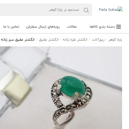
دسته بندی کالاها
مقالات
رویه‌های ارسال سفارش
تماس با ما
پارلا گوهر
زیورآلات
انگشتر نقره زنانه
انگشتر عقیق
انگشتر عقیق سبز زنانه کد 3
جعبه Parla Box
تجهیزات و ابزار آلات Parla Tools
سنگ راف Rough stone
سنگ های قیمتی Gemstone