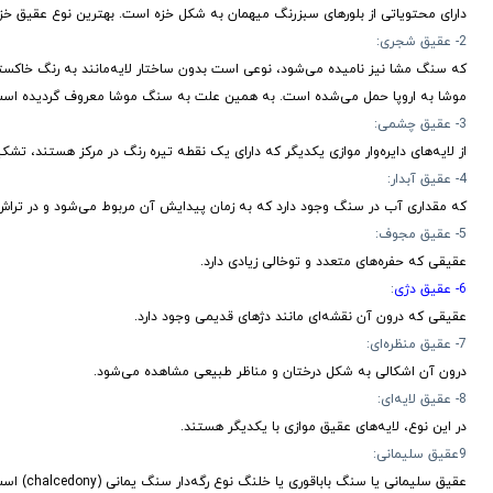
دارای محتویاتی از بلورهای سبزرنگ میهمان به شکل خزه است. بهترین نوع عقیق خزه
2- عقیق شجری:
که سنگ مشا نیز نامیده می‌شود، نوعی است بدون ساختار لایه‌مانند به رنگ خاکست
موشا به اروپا حمل می‌شده است. به همین علت به سنگ موشا معروف گردیده است
3- عقیق چشمی:
از لایه‌های دایره‌وار موازی یکدیگر که دارای یک نقطه تیره رنگ در مرکز هستند، تشکی
4- عقیق آبدار:
که مقداری آب در سنگ وجود دارد که به زمان پیدایش آن مربوط می‌شود و در تراش‌
5- عقیق مجوف:
عقیقی که حفره‌های متعدد و توخالی زیادی دارد.
6- عقیق دژی
:
عقیقی که درون آن نقشه‌ای مانند دژهای قدیمی وجود دارد.
7- عقیق منظره‌ای:
درون آن اشکالی به شکل درختان و مناظر طبیعی مشاهده می‌شود.
8- عقیق لایه‌ای:
در این نوع، لایه‌های عقیق موازی با یکدیگر هستند.
9عقیق سلیمانی:
عقیق سلیمانی یا سنگ باباقوری یا خلنگ نوع رگه‌دار سنگ یمانی (chalcedony) است. سنگ یمانی خود گونه‌ای از در کوهی (کوارتز) است.