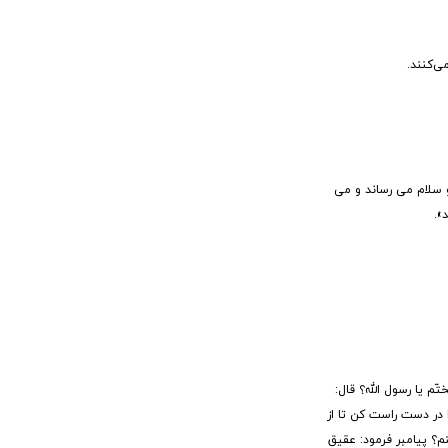
ی‌کنند.
اتمه بیمینه و یجعل فصّه عقیقاً... (2) ای محمد! پروردگارم به تو سلام می رساند و می
».
تّم یا رسول الله؟ قال:
بالوصیّة و لولدک بالامامة و لمحبّیک بالجنّة و لشیعة ولدک بالفردوس؛ (5) ای علی! انگشتر را در دست راست کن تا از
م؟ پیامبر فرمود: عقیق