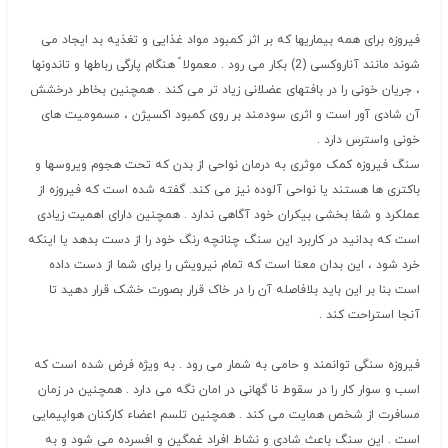
فیروزه برای همه بیماریها که بر اثر کمبود مواد غذایی و تغذیه بد ایجاد می
شوند مانند آناروکسی (2) بکار می رود . معمولا ً هنگام پارگی رباطها و تاندونها
، جریان خونی را در بافتهای عضلانی زیاد تر می کند . همچنین بخاطر درخشش
آن شادی آور است و اثری سودمند بر روی کمبود اکسیژن ، مسمومیت های
خونی واسترس دارد .
سنگ فیروزه کمک موثری به درمان نواحی از بدن که تحت هجوم ویروسها و
باکتری ها هستند یا نواحی آلوده نیز می کند. گفته شده است که فیروزه از
عملکرد و شفا بخشی بیکران خود آگاهی ندارد . همچنین دارای اهمیت زیادی
است که بدانید در کاربرد این سنگ چنانچه رنگ خود را از دست بدهد یا اینکه
خرد شود ، این بدان معنا است که تمام نیرویش را برای شما از دست داده
است بنا بر این باید بلافاصله آن را در خاک قرار بصورت خشک قرار دهید تا
آنجا استراحت کند .
فیروزه سنگی توانمند و حامی به شمار می رود . به ویژه فرض شده است که
اسب و سوار کار را در سقوط نا گهانی در امان نگه می دارد . همچنین در زمان
مسافرت از شخص همایت می کند . همچنین تلسم اعضاء کارکنان هواپیمایی
است . این سنگ باعث شادی و نشاط افراد غمگین و افسرده می شود و به