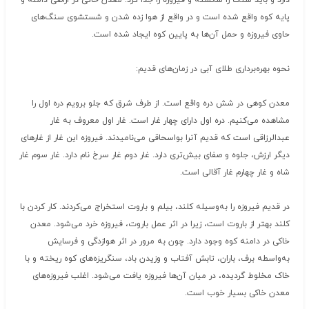
دارد و باید سنگ را شکسته و فیروزه را جدا کرد. معدن خاکی در اراضی دامنه و
پایه کوه واقع شده است و در واقع از هوا زده شدن و شستشوی سنگ‌های
حاوی فیروزه و حمل آن‌ها به پایین کوه ایجاد شده است.
نحوه بهره‌برداری طلای آبی در زمان‌های قدیم:
معدن کوهی در شش دره واقع است. از طرف شرق که جلو برویم دره اول را
مشاهده می‌کنیم. دره اول دارای چهار غار است. غار اول معروف به غار
عبدالرزاقی است که قدیم آنرا بو‌اسحاقی می‌نامیدند. فیروزه این غار از غارهای
دیگر ارزش، جلوه و صفای بیش‌تری دارد. غار دوم غار سرخ نام دارد. غار سوم غار
شاه و غار چهارم غار آقالی است.
در قدیم فیروزه را به‌وسیله کلند، بیلم و باروت استخراج می‌کردند. کار کردن با
کلند بهتر از باروت است، زیرا در اثر عمل باروت، فیروزه خرد می‌شود. معدن
خاکی در دامنه کوه وجود دارد. چون به مرور در اثر هوازدگی و فرسایش
به‌واسطه برف، باران، تابش آفتاب و وزیدن باد، سنگریزه‌های کوه ریخته و با
خاک مخلوط گردیده، در میان آن‌ها فیروزه یافت می‌شود. اغلب فیروزه‌های
معدن خاکی بسیار خوب است.