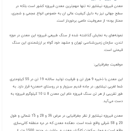
معدن فیروزه نیشابور نه تنها مهم‌ترین معدن فیروزه کشور است بلکه در
سطح جهانی نیز به دلیل کیفیت عالی ان به خصوص انواع عجمی و شجری،
ممتاز بوده؛ از معروفیت خاصی برخوردار است.
نمونه‌های به نمایش گذاشته شده از سنگ طبیعی فیروزه این معدن در موزه
لندن، سازمان زمین‌شناسی تهران و مشهد خود گواه بر ارزشمندی این سنگ
قیمتی است.
موقعیت جغرافیایی:
این معدن با ذخیره 9 هزار تن و ظرفیت تولید سالانه 19 تن در 55 کیلومتری
شما لغربی نیشابور، در جاده قدیم سبزوار و در روستای «معدن» قرار دارد. به
طور تقریبی از هر تن سنگ فیروزه خام این معدن 8 تا 10 کیلوگرم فیروزه به
دست می‌آید.
معدن فیروزه نیشابور از نظر جغرافیایی در عرض 36َ و 28َ و 15ً شمالی و طول
20َ و 58َ شرقی واقع شده است. دهکده معدن که در دره منطقه کانی‌سازی
واقع است و محل سکونت کارگران معدن می‌باشد، در حدود 1500 متر از