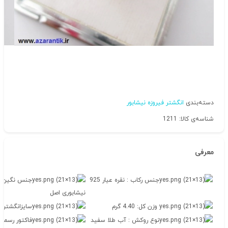
دسته‌بندی
انگشتر فیروزه نیشابور
شناسه‌ی کالا: 1211
معرفی
جنس رکاب : نقره عیار 925
جنس نگین : 
نیشابوری اصل
وزن کل: 4.40 گرم
سایزانگشتر زنا
نوع روکش : آب طلا سفید
فاکتور رسمی :