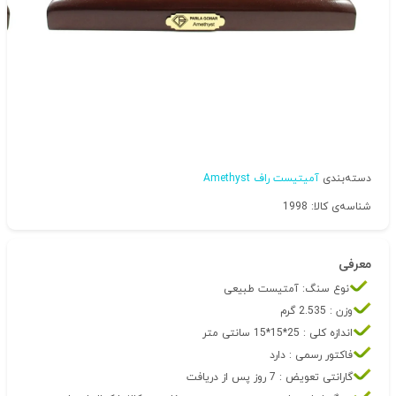
دسته‌بندی
آمیتیست راف Amethyst
شناسه‌ی کالا: 1998
معرفی
نوع سنگ: آمتیست طبیعی
وزن : 2.535 گرم
اندازه کلی : 25*15*15 سانتی متر
فاکتور رسمی : دارد
گارانتی تعویض : 7 روز پس از دریافت