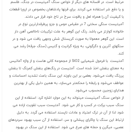
مرتبط است. در افسانه های دیگر از خواص سنگ آمیتیست در جنگ، طلسم
و یا دفع شر استفاده می کردند. برای قرنها پادشاهان بخصوص در اروپا قطعات
با کیفیت آن را همراه لعل و یاقوت سرخ در تاج خود قرار می دادند.
آمیتیست سنگی سختی 7 در مقیاس موس و جزو پرطرفدارترین نوع در
خانواده کوارتز می باشد. رنگ این گوهر به علت ترکیبات ناخالصی آهن دار
است. این گوهر معمولا به صورت کریستال شش وجهی یافت می شود و در
سنگهای آذرین و دگرگونی، به ویژه گرانیت و گنیس (سنگ جرقه) رشد می
کند.
آمتیست با فرمول شیمیایی SiO2 از مجموعه کانی هاست و از واژه آماتیس
به معنای بنفش اخذ شده‌ است. آمتیست در رنگ‌های بنفش کمرنگ تا بنفش
پررنگ یافت می‌شود. بعضی بر این باورند این سنگ باعث تشدید احساسات و
عواطف می‌شود و رابطه را محکمتر می‌سازد، به همین دلیل یکی از بهترین
هدایای زوجین محسوب می‌شود.
از خواص سنگ آمیتیست میتواند به این موارد اشاره کرد: استفاده از این
سنگ سبب برکت در کسب و کار می شود. آمتیست سبب تقویت اراده می
شود لذا از آن در ترک اعتیاد و عادات ناپسند استفاده می گردد. به دلیل
ارتباط این سنگ با چاکرای پیشانی و سر، استفاده از آن سبب بهبود سردردهای
عصبی، میگرن و حمله های صرع می شود. استفاده از این سنگ در بهبود