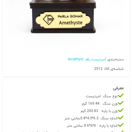
دسته‌بندی
آمیتیست راف Amethyst
شناسه‌ی کالا: 2512
معرفی
نوع سنگ: امیتیست
وزن سنگ : 169.44 گرم
وزن با پایه : 200.83 گرم
اندازه سنگ :6.3*4.3*5.8سانتی متر
اندازه با پایه : 6*6*8.6 سانتی متر