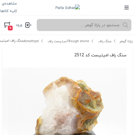
مشاهده‌ی
کلیه کالاها
ورود
۰
سنگ راف امیتیست 
پارلا گوهر
سنگ راف Rough stone
آمیتیست راف Amethyst
سنگ راف امیتیست کد 2512