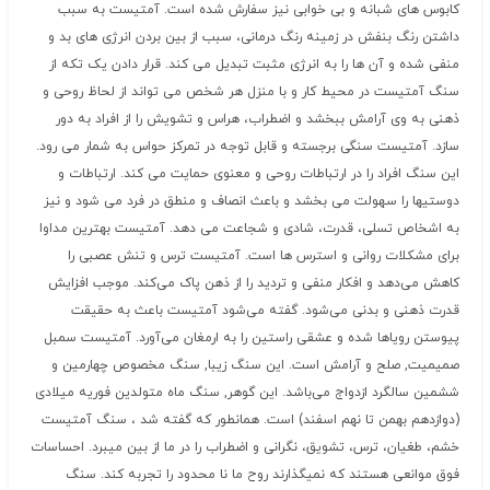
کابوس های شبانه و بی خوابی نیز سفارش شده است. آمتیست به سبب
داشتن رنگ بنفش در زمینه رنگ درمانی، سبب از بین بردن انرژی های بد و
منفی شده و آن ها را به انرژی مثبت تبدیل می کند. قرار دادن یک تکه از
سنگ آمتیست در محیط کار و با منزل هر شخص می تواند از لحاظ روحی و
ذهنی به وی آرامش ببخشد و اضطراب، هراس و تشویش را از افراد به دور
سازد. آمتیست سنگی برجسته و قابل توجه در تمرکز حواس به شمار می رود.
این سنگ افراد را در ارتباطات روحی و معنوی حمایت می کند. ارتباطات و
دوستیها را سهولت می بخشد و باعث انصاف و منطق در فرد می شود و نیز
به اشخاص تسلی، قدرت، شادی و شجاعت می دهد. آمتیست بهترین مداوا
برای مشکلات روانی و استرس ها است. آمتیست ترس و تنش عصبی را
کاهش می‌دهد و افکار منفی و تردید را از ذهن پاک می‌کند. موجب افزایش
قدرت ذهنی و بدنی می‌شود. گفته می‌شود آمتیست باعث به حقیقت
پیوستن رویاها شده و عشقی راستین را به ارمغان می‌آور‌د. آمتیست سمبل
صمیمیت, صلح و آرامش است. این سنگ زیبا, سنگ مخصوص چهارمین و
ششمین سالگرد ازدواج می‌باشد. این گوهر, سنگ ماه متولدین فوریه میلادی
(دوازدهم بهمن تا نهم اسفند) است. همانطور که گفته شد ، سنگ آمتیست
خشم، طغیان، ترس، تشویق، نگرانى و اضطراب را در ما از بین میبرد. احساسات
فوق موانعى هستند که نمیگذارند روح ما نا محدود را تجربه کند. سنگ