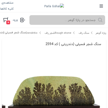
مشاهده‌ی
کلیه کالاها
ورود
۰
سنگ شجر فسیلی (دندریتی 
پارلا گوهر
سنگ راف Rough stone
شجر راف Dendritic
سنگ شجر فسیلی (دندریتی ) کد 2594