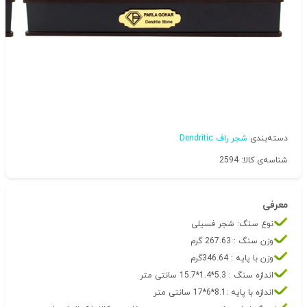
دسته‌بندی
شجر راف Dendritic
شناسه‌ی کالا: 2594
معرفی
نوع سنگ: شجر فسیلی
وزن سنگ : 267.63 گرم
وزن با پایه : 346.64گرم
اندازه سنگ : 5.3*1.4*15.7 سانتی متر
اندازه با پایه :8.1*6*17 سانتی متر