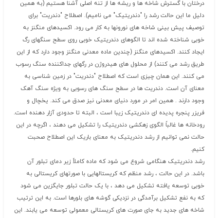
درختان با گسترش شاخه ها و ریشه ها از تنه اصلی آشنا هستیم (به همین
دلیل ما این حالت رشد را "دندریتیک" می نامیم). اصطلاح "دندریت" برای
توصیف پیش بینی شاخه های نورونها به کار می رود. اکسیدهای منگنز به
خوبی شناخته شده اند تا الگوهای دندریتیک خوبی روی سطح سنگهای رگ
ایجاد کنند. اکسیدهای منگنز (چندین ماده معدنی منگنز وجود دارد که از این
طریق رشد می کنند) از محلول های هیدروژن در رگهای جداکننده سنگ رسوب
می کنند. این همان چیزی است که اصطلاح "دندریت" در زمین شناسی به
معنای آن است. دندریت ها در سطح سنگ های رسوبی به ویژه سنگ آهک
وجود دارند . همین امر در مورد دنیای معدنی نیز صدق می کند. یخچال و
فریزر پنجره پدیده ای دندریتیک زیبا است ، البته تا حدودی آزار دهنده است.
رودخانه ها غالباً الگوی زهکشی دندریتیک را تشکیل می دهند ، اگرچه در این
حالت نمی توانیم از رشد دندریتیک به معنای باریک این اصطلاح صحبت
کنیم.
رشد دندریتیک هنگامی شروع می شود که ماده کاملاً زیر دمای تبلور آن
باشد. در این حالت ، رشد منظم که کریستالهایی با صورتهای کریستالی به
خوبی توسعه یافته تشکیل می دهد ، با یک حالت تبلور جایگزین می شود
که به نفع تشکیل برآمدگی در نزدیکی گوشه های بلورها است. به این ترتیب
شاخه های جدید به جای صورت های کریستالی معمولی توسعه می یابند. این