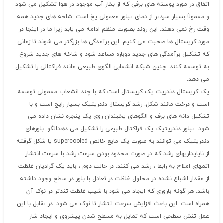
اتفاق در مورد پوسته های برفی که از بخار آب موجود در هوا تشکیل می شود
و معمولاً بسیار سردتر از دمای تبلور معمولی یخ است. شاخه های جدید همه
وقت رخ نمی دهند. این روند بصورت منظم ادامه می یابد زیرا ما در اینجا در
مورد کریستال ها صحبت می کنیم. این برآمدگی ها بزرگتر می شوند تا زمانی
که تشکیل برآمدگی های جدید دوباره مساعد شود و شاخه های جدید شروع
به توسعه کنند. چنین شبکه انشعابی الگوی طبیعی مانند فراکتالی را تشکیل
می دهد.
یک کریستال دندریت یک کریستال است که با چند انشعاب معمولی توسعه
است و درخت مانند شکل. رشد کریستال دندریتیک بسیار رایج است و با
تشکیل دانه های برف و الگوهای یخبندان روی یک پنجره نشان داده می
شود. تبلور دندریتیک یک فراکتال طبیعی را تشکیل می دهدالگو. بلورهای
دندریتیک می توانند به صورت یک مایع خالص supercooled یا شکل گرفته
از ناپایداریهای رشد که در صورت محدود بودن سرعت رشد با سرعت انتشار
اتمهای املاح به رابط ، رشد می کنند. در حالت دوم ، باید یک گرادیان غلظت
از مقدار اشباع نشده در محلول غلظت در تعادل با بلور در سطح وجود داشته
باشد. هر گونه باروری که ایجاد می شود با شیب غلظت تندتر در نوک آن
همراه است. این باعث افزایش سرعت انتشار تا نوک می شود. در تقابل با این
عمل تنش سطحی است که تمایل به مسطح شدن پیشروی و ایجاد شار