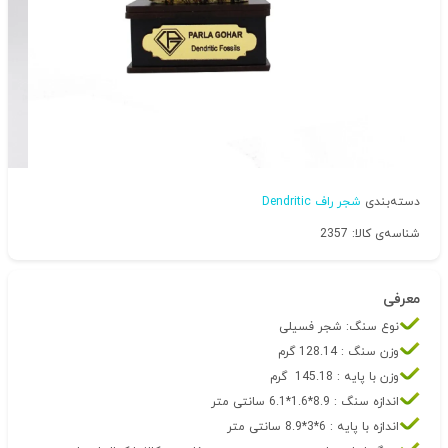
دسته‌بندی
شجر راف Dendritic
شناسه‌ی کالا: 2357
معرفی
نوع سنگ: شجر فسیلی
وزن سنگ : 128.14 گرم
وزن با پایه : 145.18 گرم
اندازه سنگ : 8.9*1.6*6.1 سانتی متر
اندازه با پایه : 6*3*8.9 سانتی متر