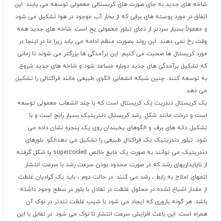
شاخه های جدید به جای صورت های کریستالی معمولی توسعه می یابند. این
اتفاق در مورد پوسته های برفی که از بخار آب موجود در هوا تشکیل می شود
و معمولاً بسیار سردتر از دمای تبلور معمولی یخ است. شاخه های جدید همه
وقت رخ نمی دهند. این روند بصورت منظم ادامه می یابد زیرا ما در اینجا در
مورد کریستال ها صحبت می کنیم. این برآمدگی ها بزرگتر می شوند تا زمانی
که تشکیل برآمدگی های جدید دوباره مساعد شود و شاخه های جدید شروع
به توسعه کنند. چنین شبکه انشعابی الگوی طبیعی مانند فراکتالی را تشکیل
می دهد.
یک کریستال دندریت یک کریستال است که با چند انشعاب معمولی توسعه
است و درخت مانند شکل. رشد کریستال دندریتیک بسیار رایج است و با
تشکیل دانه های برف و الگوهای یخبندان روی یک پنجره نشان داده می
شود. تبلور دندریتیک یک فراکتال طبیعی را تشکیل می دهدالگو. بلورهای
دندریتیک می توانند به صورت یک مایع خالص supercooled یا شکل گرفته
از ناپایداریهای رشد که در صورت محدود بودن سرعت رشد با سرعت انتشار
اتمهای املاح به رابط ، رشد می کنند. در حالت دوم ، باید یک گرادیان غلظت
از مقدار اشباع نشده در محلول غلظت در تعادل با بلور در سطح وجود داشته
باشد. هر گونه باروری که ایجاد می شود با شیب غلظت تندتر در نوک آن
همراه است. این باعث افزایش سرعت انتشار تا نوک می شود. در تقابل با این