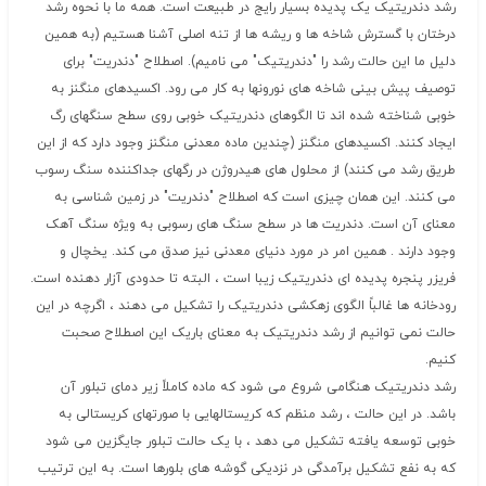
رشد دندریتیک یک پدیده بسیار رایج در طبیعت است. همه ما با نحوه رشد
درختان با گسترش شاخه ها و ریشه ها از تنه اصلی آشنا هستیم (به همین
دلیل ما این حالت رشد را "دندریتیک" می نامیم). اصطلاح "دندریت" برای
توصیف پیش بینی شاخه های نورونها به کار می رود. اکسیدهای منگنز به
خوبی شناخته شده اند تا الگوهای دندریتیک خوبی روی سطح سنگهای رگ
ایجاد کنند. اکسیدهای منگنز (چندین ماده معدنی منگنز وجود دارد که از این
طریق رشد می کنند) از محلول های هیدروژن در رگهای جداکننده سنگ رسوب
می کنند. این همان چیزی است که اصطلاح "دندریت" در زمین شناسی به
معنای آن است. دندریت ها در سطح سنگ های رسوبی به ویژه سنگ آهک
وجود دارند . همین امر در مورد دنیای معدنی نیز صدق می کند. یخچال و
فریزر پنجره پدیده ای دندریتیک زیبا است ، البته تا حدودی آزار دهنده است.
رودخانه ها غالباً الگوی زهکشی دندریتیک را تشکیل می دهند ، اگرچه در این
حالت نمی توانیم از رشد دندریتیک به معنای باریک این اصطلاح صحبت
کنیم.
رشد دندریتیک هنگامی شروع می شود که ماده کاملاً زیر دمای تبلور آن
باشد. در این حالت ، رشد منظم که کریستالهایی با صورتهای کریستالی به
خوبی توسعه یافته تشکیل می دهد ، با یک حالت تبلور جایگزین می شود
که به نفع تشکیل برآمدگی در نزدیکی گوشه های بلورها است. به این ترتیب