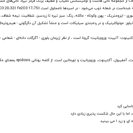
اپیدت (به انگلیسی: Epidote) با فرمول شیمیایی Ca2 (Fe3+Al) Al2 [OH-SiO4-Si2O7] از مجموعه کانی هاست و لومینسانس کمیاب و ضعیف برنگ قرمز ت
آکتینوت، وزوویانیت و تورمالین است. از کلمه یونانی epidosis بمعنای مکمل گرفته شده‌است در شعله ذوب می
 شکل بلور: منشوری - ایزومتریک - پهن وکوتاه - ماکله، رنگ: سبز تیره تا زردسبز، شفافیت: نیمه ش
 - مطابق با /101/ خوب - مطابق با، سیستم تبلور: مونوکلینیک و در رده‌بندی سیلیکات است و منشأ تشکیل آن دگرگونی - هی
کتینوت- آلبیت- وزوویانیت- گرونا است ، از نظر ژیزمان بلوری - آگرگات دانه‌ای - شعاعی -
دلیل‌نام‌گذاری لومینسانس کمیاب و ضعیف برنگ قرمز تیره، کانی
سایی کرد.
ی و زرد ا می بینید.