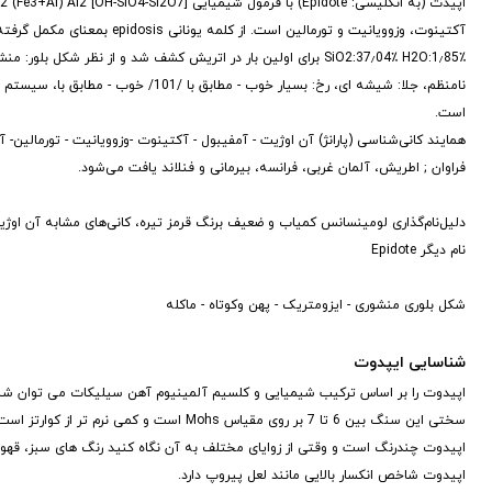
SiO2:37٫04٪ H2O:1٫85٪ برای اولین بار در اتریش کشف شد و از نظر
نامنظم، جلا: شیشه ای، رخ: بسیار خوب
است.
همایند کانی‌شناسی (پارانژ) آن اوژیت - آمفیبول - آکتینوت -وزوویانیت - تورمالین- آ
فراوان ; اطریش، آلمان غربی، فرانسه، بیرمانی و فنلاند یافت می‌شود.
نام دیگر Epidote
شکل بلوری منشوری - ایزومتریک - پهن وکوتاه - ماکله
شناسایی ایپدوت
اپیدوت را بر اساس ترکیب شیمیایی و کلسیم آلمینیوم آهن سیلیکات می توان شنا
سختی این سنگ بین 6 تا 7 بر روی مقیاس Mohs است و کمی نرم تر از کوارتز است، اما با این حال شکست پذیری زیادی دارد.
اپیدوت چندرنگ است و وقتی از زوایای مختلف به آن نگاه کنید رنگ های سبز، قهوه ا
اپیدوت شاخص انکسار بالایی مانند لعل پیروپ دارد.