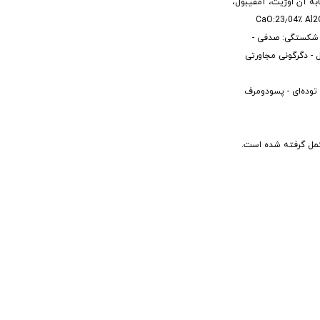
یره، کانی‌های مشابه آن اوژیت، آمفیبول،
‌شود - در اسیدها نامحلول است CaO:23٫04٪ Al2O3:20٫32٪ Fe2O3:17٫75٪
فاف، شکستگی: صدفی -
دروترمال - دگرگونی مجاورتی
 توده‌ای - پسودومرف
‌های مشابه آن اوژیت، آمفیبول، آکتینوت، وزوویانیت و تورمالین است. از کلمه یونانی epidosis بمعنای مکمل گرفته شده است.