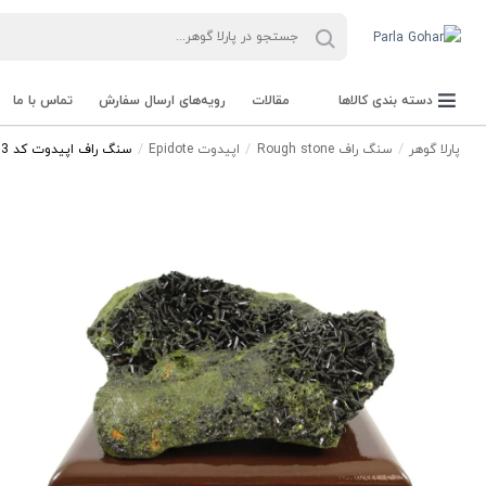
دسته بندی کالاها
مقالات
رویه‌های ارسال سفارش
تماس با ما
پارلا گوهر
سنگ راف Rough stone
اپیدوت Epidote
سنگ راف اپیدوت کد 3083
جعبه Parla Box
تجهیزات و ابزار آلات Parla Tools
سنگ راف Rough stone
سنگ های قیمتی Gemstone