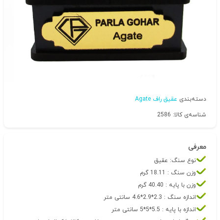
دسته‌بندی
عقیق راف Agate
شناسه‌ی کالا: 2586
معرفی
نوع سنگ: عقیق
وزن سنگ : 18.11 گرم
وزن با پایه : 40.40 گرم
اندازه سنگ : 2.3*2.9*4.6 سانتی متر
اندازه با پایه : 5.5*5*5 سانتی متر