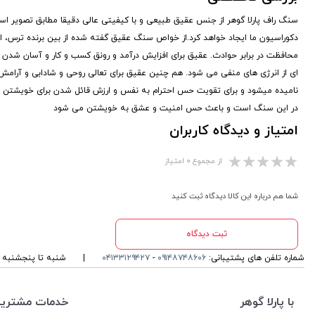
سنگ راف پارلا گوهر از جنس عقیق طبیعی و با کیفیتی عالی دقیقا مطابق تصویر 
دکوراسیون ما ایجاد خواهد کرد.از خواص سنگ عقیق گفته شده از بین برنده ترس، 
محافظت در برابر حوادث. عقیق برای افزایش درآمد و رونق کسب و کار و آسان شدن کا
ای از انرژی های منفی می شود. هم چنین عقیق برای تعالی روحی و شادابی و آرا
نامیده میشود و برای تقویت حس احترام به نفس و ارزش قائل شدن برای خویشتن به 
در این سنگ است و باعث حس امنیت و عشق به خویشتن می شود
امتیاز و دیدگاه کاربران
از مجموع ۰ امتیاز
شما هم درباره این کالا دیدگاه ثبت کنید
ثبت دیدگاه
شماره تلفن های پشتیبانی:
۰۹۱۴۸۷۴۸۶۰۶
-
۰۴۱۳۳۱۲۹۴۲۷
|
شنبه تا پنجشنبه ، ۱۰ الی 13 و 16 الی 19 پاسخگوی شما ه
با پارلا گوهر
خدمات مشتریا