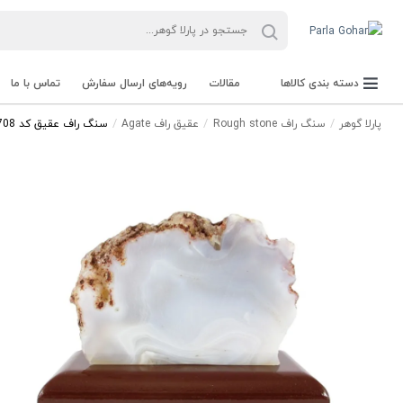
دسته بندی کالاها
مقالات
رویه‌های ارسال سفارش
تماس با ما
پارلا گوهر
سنگ راف Rough stone
عقیق راف Agate
سنگ راف عقیق کد 2708
جعبه Parla Box
تجهیزات و ابزار آلات Parla Tools
سنگ راف Rough stone
سنگ های قیمتی Gemstone