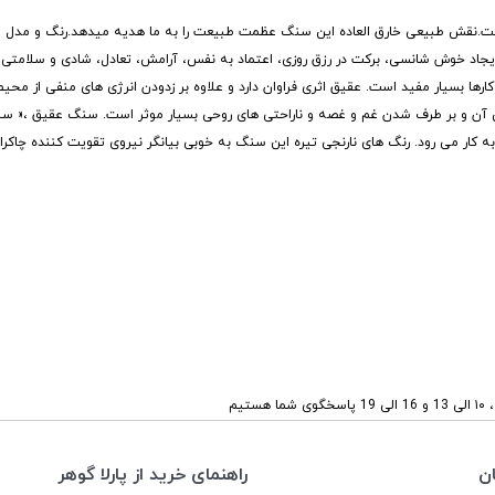
است.نقش طبیعی خارق العاده این سنگ عظمت طبیعت را به ما هدیه میدهد.رنگ و مدل س
ایجاد خوش شانسی، برکت در رزق روزی، اعتماد به نفس، آرامش، تعادل، شادی و سلامت
رها بسیار مفید است. عقیق اثری فراوان دارد و علاوه بر زدودن انرژی های منفی از محی
مش آن و بر طرف شدن غم و غصه و ناراحتی های روحی بسیار موثر است. سنگ عقیق ،« 
کار می رود. رنگ های نارنجی تیره این سنگ به خوبی بیانگر نیروی تقویت کننده چاکرا
ستیم
ن
راهنمای خرید از پارلا گوهر