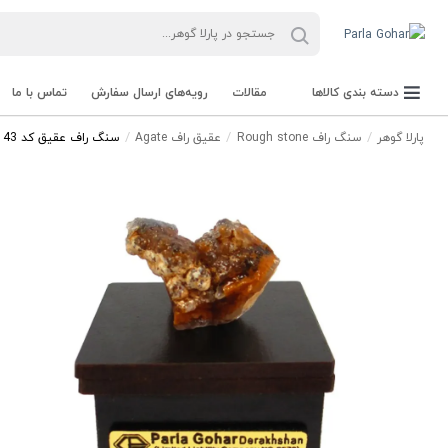
دسته بندی کالاها
مقالات
رویه‌های ارسال سفارش
تماس با ما
پارلا گوهر
سنگ راف Rough stone
عقیق راف Agate
سنگ راف عقیق کد 3143
جعبه Parla Box
تجهیزات و ابزار آلات Parla Tools
سنگ راف Rough stone
سنگ های قیمتی Gemstone