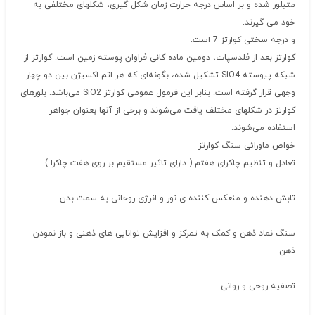
متبلور شده و بر اساس درجه حرارت زمان شکل گیری، شکلهای مختلفی به
خود می گیرند.
و درجه سختی کوارتز 7 است.
کوارتز بعد از فلدسپات، دومین ماده کانی فراوان پوسته زمین است. کوارتز از
شبکه پیوسته SiO4 تشکیل شده، بگونه‌ای که هر اتم اکسیژن بین دو چهار
وجهی قرار گرفته است. بنابر این فرمول عمومی کوارتز SiO2 می‌باشد. بلورهای
کوارتز در شکلهای مختلف یافت می‌شوند و برخی از آنها بعنوان جواهر
استفاده می‌شوند.
خواص ماورائی سنگ کوارتز
تعادل و تنظیم چاکرای هفتم ( دارای تاثیر مستقیم بر روی هفت چاکرا )
تابش دهنده و منعکس کننده ی نور و انرژی روحانی به سمت بدن
سنگ نماد ذهن و کمک به تمرکز و افزایش توانایی های ذهنی و باز نمودن
ذهن
تصفیه روحی و روانی