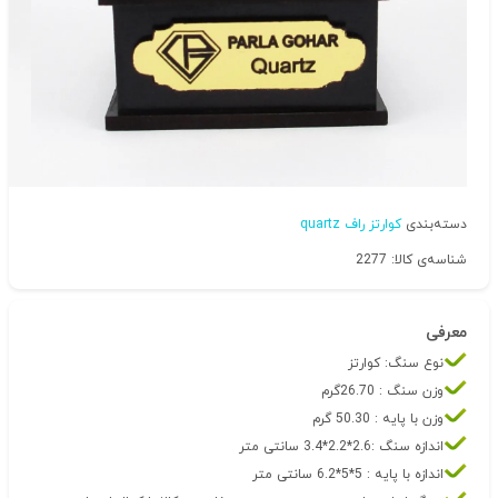
دسته‌بندی
کوارتز راف quartz
شناسه‌ی کالا: 2277
معرفی
نوع سنگ: کوارتز
وزن سنگ : 26.70گرم
وزن با پایه : 50.30 گرم
اندازه سنگ :2.6*2.2*3.4 سانتی متر
اندازه با پایه : 5*5*6.2 سانتی متر