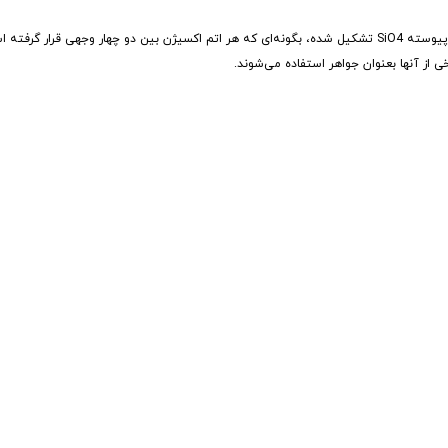
کوارتز بعد از فلدسپات، دومین ماده کانی فراوان پوسته زمین است. کوارتز از شبکه پیوسته SiO4 تشکیل شده، بگونه‌ای که هر اتم اکسیژن بین دو چهار