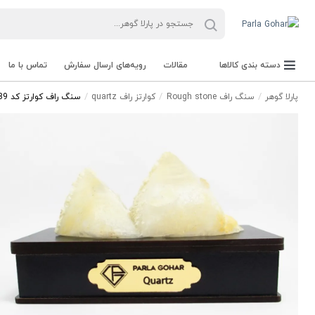
دسته بندی کالاها
مقالات
رویه‌های ارسال سفارش
تماس با ما
پارلا گوهر
سنگ راف Rough stone
کوارتز راف quartz
سنگ راف کوارتز کد 2539
جعبه Parla Box
تجهیزات و ابزار آلات Parla Tools
سنگ راف Rough stone
سنگ های قیمتی Gemstone