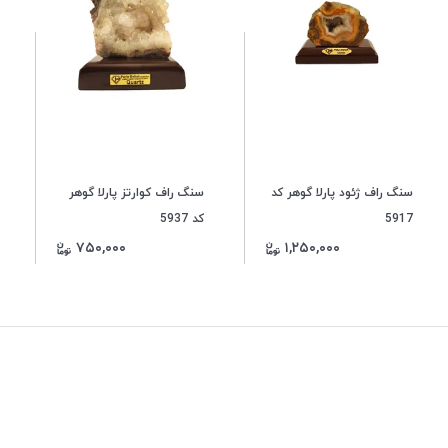
سنگ راف ژئود پارلا گوهر کد
سنگ راف کوارتز پارلا گوهر
5917
کد 5937
۷۵۰,۰۰۰
۱,۲۵۰,۰۰۰