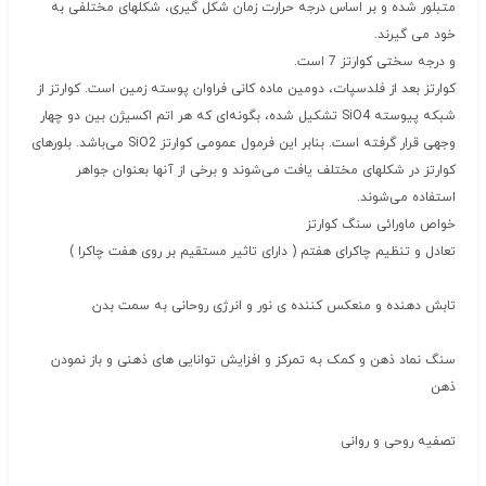
متبلور شده و بر اساس درجه حرارت زمان شکل گیری، شکلهای مختلفی به
خود می گیرند.
و درجه سختی کوارتز 7 است.
کوارتز بعد از فلدسپات، دومین ماده کانی فراوان پوسته زمین است. کوارتز از
شبکه پیوسته SiO4 تشکیل شده، بگونه‌ای که هر اتم اکسیژن بین دو چهار
وجهی قرار گرفته است. بنابر این فرمول عمومی کوارتز SiO2 می‌باشد. بلورهای
کوارتز در شکلهای مختلف یافت می‌شوند و برخی از آنها بعنوان جواهر
استفاده می‌شوند.
خواص ماورائی سنگ کوارتز
تعادل و تنظیم چاکرای هفتم ( دارای تاثیر مستقیم بر روی هفت چاکرا )
تابش دهنده و منعکس کننده ی نور و انرژی روحانی به سمت بدن
سنگ نماد ذهن و کمک به تمرکز و افزایش توانایی های ذهنی و باز نمودن
ذهن
تصفیه روحی و روانی