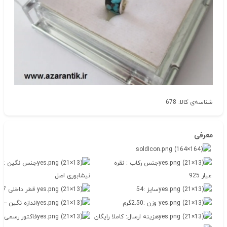
شناسه‌ی کالا: 678
معرفی
جنس رکاب : نقره
جنس نگین :فی
عیار 925
نیشابوری اصل
سایز :54
قطر داخلی 1.7
وزن :2.50گرم
اندازه نگین --
هزینه ارسال: کاملا رایگان
فاکتور رسمی : 