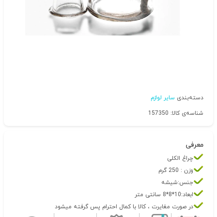
دسته‌بندی
سایر لوازم
شناسه‌ی کالا: 157350
معرفی
چراغ الکلی
وزن : 250 گرم
جنس:شیشه
ابعاد:10*8*8 سانتی متر
در صورت مغایرت ، کالا با کمال احترام پس گرفته میشود