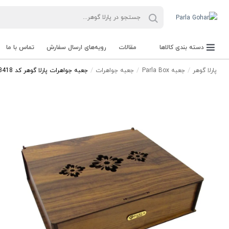
دسته بندی کالاها
مقالات
رویه‌های ارسال سفارش
تماس با ما
پارلا گوهر
جعبه Parla Box
جعبه جواهرات
جعبه جواهرات پارلا گوهر کد 3418
جعبه Parla Box
تجهیزات و ابزار آلات Parla Tools
سنگ راف Rough stone
سنگ های قیمتی Gemstone