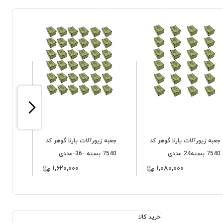
جعبه زیورآلات پارلا گوهر کد
جعبه زیورآلات پارلا گوهر کد
7540 بسته24 عددی
7540 بسته -36-عددی
۱,۶۲۰,۰۰۰
۱,۰۸۰,۰۰۰
خرید کالا