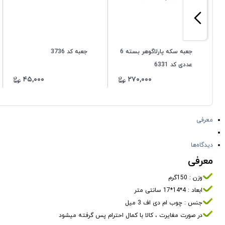
جعبه سکه پارلاگوهر بسته 6
جعبه کد 3736
عددی کد 6331
۴۵,۰۰۰
۲۷۰,۰۰۰
معرفی
دیدگاه‌ها
معرفی
وزن : 150گرم
ابعاد : 4*14*17 سانتی متر
جنس : چوب ام دی اف 3 میل
در صورت مغایرت ، کالا با کمال احترام پس گرفته میشود