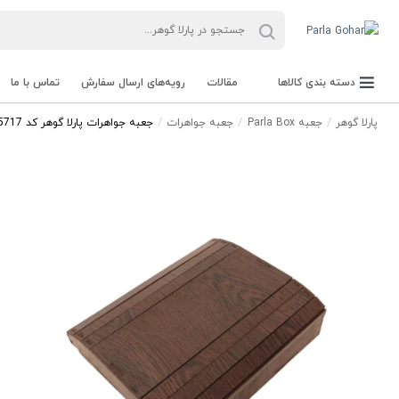
دسته بندی کالاها
مقالات
رویه‌های ارسال سفارش
تماس با ما
پارلا گوهر
جعبه Parla Box
جعبه جواهرات
جعبه جواهرات پارلا گوهر کد 5717
جعبه Parla Box
تجهیزات و ابزار آلات Parla Tools
سنگ راف Rough stone
سنگ های قیمتی Gemstone