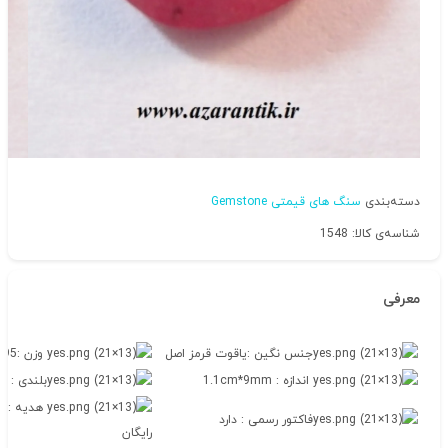
دسته‌بندی
سنگ های قیمتی Gemstone
شناسه‌ی کالا: 1548
معرفی
جنس نگین :یاقوت قرمز اصل
وزن :3.95 قیراط
اندازه : 1.1cm*9mm
بلندی : 4mm
هدیه : ج
فاکتور رسمی : دارد
رایگان