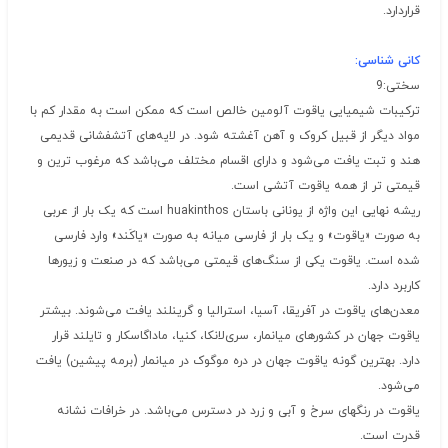
قراردارد.
کانی شناسی
:
سختی:9
ترکیبات شیمیایی یاقوت آلومین خالص است که ممکن است به مقدار کم با
مواد دیگر از قبیل کروک و آهن آغشته شود. در لایه‌های آتشفشانی قدیمی
هند و تبت یافت می‌شود و دارای اقسام مختلف می‌باشد که مرغوب ترین و
قیمتی تر از همه یاقوت آتشی است.
ریشه نهایی این واژه از یونانی باستان huakinthos است که یک بار از عربی
به صورت «یاقوت» و یک بار از فارسی میانه به صورت «یاکَند» وارد فارسی
شده است. یاقوت یکی از سنگ‌های قیمتی می‌باشد که در صنعت و زیورها
کاربرد دارد.
معدن‌های یاقوت در آفریقا، آسیا، استرالیا و گرینلند یافت می‌شوند. بیشتر
یاقوت جهان در کشورهای میانمار، سری‌لانکا، کنیا، ماداگاسکار و تایلند قرار
دارد. بهترین گونه یاقوت جهان در دره موگوک در میانمار (برمه پیشین) یافت
می‌شود.
یاقوت در رنگهای سرخ و آبی و زرد در دسترس می‌باشد. در خرافات نشانه
قدرت است.