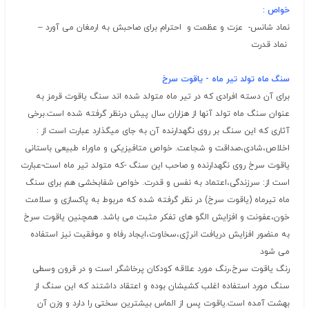
خواص
:
نماد شانس- عزت و عظمت و احترام برای صاحبش به ارمغان می آورد –
نماد قدرت
سنگ ماه تولد تیر ماه - یاقوت سرخ
برای آن دسته افرادی که در تیر ماه متولد شده اند سنگ یاقوت قرمز به
عنوان سنگ ماه تولد آنها از هزاران سال پیش درنظر گرفته شده است.برخی
آثاری که این سنگ بر روی نگهدارنده آن به جای میگذارد عبارت است از :
اخلاص،شادی،صداقت و شجاعت. خواص متافیزیکی و ماوراء طبیعی باستانی
یاقوت سرخ روی نگهدارنده و صاحب این سنگ -که متولد تیر ماه است-عبارت
است از: سرزندگی،اعتماد به نفس و قدرت. خواص شفابخشی هم برای سنگ
ماه تیرماه (یاقوت سرخ) در نظر گرفته شده که مربوط به پاکسازی و سلامت
خون،عفونت و افزایش الگو های تفکر مثبت می باشد. همچنین یاقوت سرخ
به منضور افزایش دریافت انرژِی،سخاوت،ایجاد رفاه و موفقیت نیز استفاده
می شود
رنگ یاقوت سرخ،رنگ مورد علاقه کودکان پرخاشگر است و در قرون وسطی
سنگ مورد استفاده اغلب کشیشان بوده و اعتقاد داشتند که این سنگ از
بهشت آمده است.یاقوت پس از الماس بیشترین سختی را دارد و وزن آن