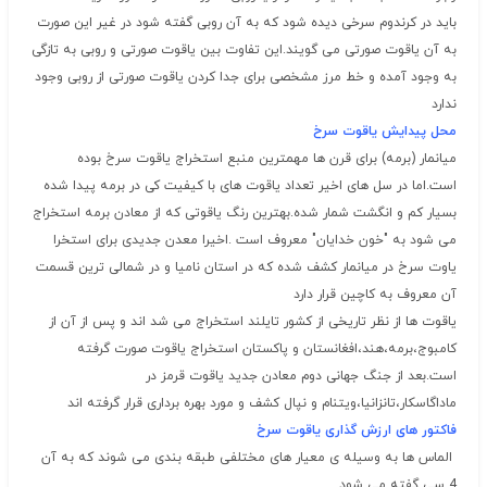
باید در کرندوم سرخی دیده شود که به آن روبی گفته شود در غیر این صورت
به آن یاقوت صورتی می گویند.این تفاوت بین یاقوت صورتی و روبی به تازگی
به وجود آمده و خط مرز مشخصی برای جدا کردن یاقوت صورتی از روبی وجود
ندارد
محل پیدایش یاقوت سرخ
میانمار (برمه) برای قرن ها مهمترین منبع استخراج یاقوت سرخ بوده
است.اما در سل های اخیر تعداد یاقوت های با کیفیت کی در برمه پیدا شده
بسیار کم و انگشت شمار شده.بهترین رنگ یاقوتی که از معادن برمه استخراج
می شود به "خون خدایان" معروف است .اخیرا معدن جدیدی برای استخرا
یاوت سرخ در میانمار کشف شده که در استان نامیا و در شمالی ترین قسمت
آن معروف به کاچین قرار دارد
یاقوت ها از نظر تاریخی از کشور تایلند استخراج می شد اند و پس از آن از
کامبوج،برمه،هند،افغانستان و پاکستان استخراج یاقوت صورت گرفته
است.بعد از جنگ جهانی دوم معادن جدید یاقوت قرمز در
ماداگاسکار،تانزانیا،ویتنام و نپال کشف و مورد بهره برداری قرار گرفته اند
فاکتور های ارزش گذاری یاقوت سرخ
الماس ها به وسیله ی معیار های مختلفی طبقه بندی می شوند که به آن
4 سی گفته می شود