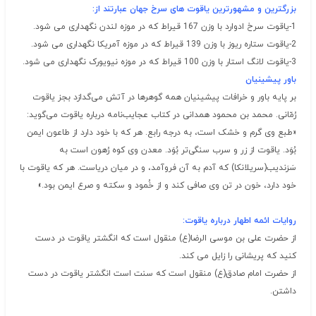
بزرگترین و مشهورترین
یاقوت
های سرخ جهان عبارتند از:
1-یاقوت سرخ ادوارد با وزن 167 قیراط که در موزه لندن نگهداری می شود.
2-یاقوت ستاره ریوز با وزن 139 قیراط که در موزه آمریکا نگهداری می شود.
3-یاقوت لانگ استار با وزن 100 قیراط که در موزه نیویورک نگهداری می شود.
باور پیشینیان
بر پایه باور و خرافات پیشینیان همه گوهرها در آتش می‌گدازد بجز یاقوت
رُمّانی. محمد بن محمود همدانی در کتاب عجایب‌نامه درباره یاقوت می‌گوید:
«طبع وی گرم و خشک است، به درجه رابع. هر که با خود دارد از طاعون ایمن
بُوَد. یاقوت از زر و سرب سنگی‌تر بُوَد. معدن وی کوه رُهون است به
سَرَندیب(سریلانکا) که آدم به آن فروآمد، و در میان دریاست. هر که یاقوت با
خود دارد، خون در تن وی صافی کند و از خُمود و سکته و صرع ایمن بود.»
روایات ائمه اطهار درباره یاقوت:
از حضرت علی بن موسی الرضا(ع) منقول است که انگشتر یاقوت در دست
کنید که پریشانی را زایل می کند.
از حضرت امام صادق(ع) منقول است که سنت است انگشتر یاقوت در دست
داشتن.