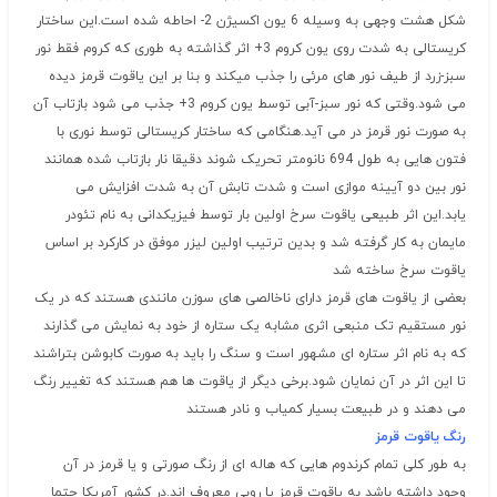
شکل هشت وجهی به وسیله 6 یون اکسیژن 2- احاطه شده است.این ساختار
کریستالی به شدت روی یون کروم 3+ اثر گذاشته به طوری که کروم فقط نور
سبز-زرد از طیف نور های مرئی را جذب میکند و بنا بر این یاقوت قرمز دیده
می شود.وقتی که نور سبز-آبی توسط یون کروم 3+ جذب می شود بازتاب آن
به صورت نور قرمز در می آید.هنگامی که ساختار کریستالی توسط نوری با
فتون هایی به طول 694 نانومتر تحریک شوند دقیقا نار بازتاب شده همانند
نور بین دو آیینه موازی است و شدت تابش آن به شدت افزایش می
یابد.این اثر طبیعی یاقوت سرخ اولین بار توسط فیزیکدانی به نام تئودر
مایمان به کار گرفته شد و بدین ترتیب اولین لیزر موفق در کارکرد بر اساس
یاقوت سرخ ساخته شد
بعضی از یاقوت های قرمز دارای ناخالصی های سوزن مانندی هستند که در یک
نور مستقیم تک منبعی اثری مشابه یک ستاره از خود به نمایش می گذارند
که به نام اثر ستاره ای مشهور است و سنگ را باید به صورت کابوشن بتراشند
تا این اثر در آن نمایان شود.برخی دیگر از یاقوت ها هم هستند که تغییر رنگ
می دهند و در طبیعت بسیار کمیاب و نادر هستند
رنگ یاقوت قرمز
به طور کلی تمام کرندوم هایی که هاله ای از رنگ صورتی و یا قرمز در آن
وجود داشته باشد به یاقوت قرمز یا روبی معروف اند.در کشور آمریکا حتما