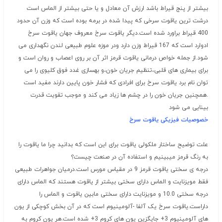
بیشتر از پنج قیراط باشد ارزش آن معادل و یا حتی بیشتر از الماس است
درشت ترین یاقوت سرخی که پیدا شده در برمه بوده است که وزن آن حدود
400 قیراط براورد شده است.دیگر یاقوت سرخ معروف جهان یاقوت سرخ
ادوارد است که 167 قیراط وزن دارد ودر موزه علوم طبیعی لندن نگهداری می
شود.از جمله خواص درمانی یاقوت قرمز اثر آن بر روی اعصاب و روان است و
برای بیماری های قلبی،تنظیم جریان خون،و بهسازی غدد فوق کلیوی را می
توان نام برد یاقوت سرخ برای افرادی که فشار خون پایین دارند مفید است
.همچنین جریان خون را در چشم ها زیاد می کند و موجب تقویت قدرت
بینایی می شود
خصوصیات فیزیکی یاقوت سرخ
علت توضیح ساختار ملکولی یاقوت برای این است که بدانید چرا ما یاقوت را
به رنگ قرمز میبینیم و استفاده آن در صنعت چیست؟
درجه ی سختی یاقوت قرمز 9 در مقیاس مورس است.درمیان جواهرات طبیعی
فقط مویزنایت و الماس دارای سختی بیشتر از یاقوت هستند که الماس دارای
درجه سختی 10.0 و مویزنایت دارای سختی مابین یاقوت و الماس را
داراست.یاقوت سرخ یک آلفا -آلومینیوم است که در آن بخش کوچکی از یون
های آلومینیوم 3+ جایگزین یون های کروم 3+ شده است.هر یون کروم به