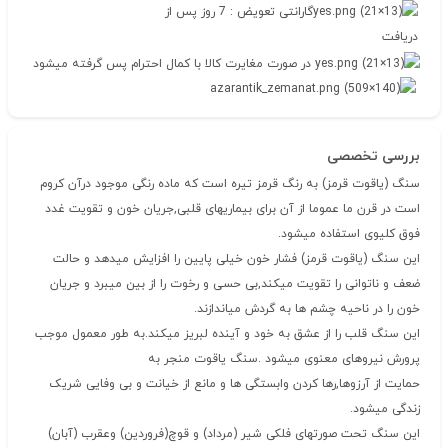
گارانتی تعویض : 7 روز پس از
دریافت
در صورت مغایرت کالا با کمال احترام پس گرفته میشود
بررسی تخصصی
سنگ (یاقوت قرمز) به رنگ قرمز تیره است که ماده رنگى موجود درآن کروم
است در قرن ما عموما از آن براى بیماریهاى قلبى,جریان خون و تقویت غدد
فوق کلیوى استفاده میشود.
این سنگ (یاقوت قرمز) فشار خون خیلى پایین را افزایش میدهد و حالت
ضعف و ناتوانى را تقویت میکند,بى حسى و رخوت را از بین میبرد و جریان
خون را در ناحیه چشم ها به گردش میاندازند.
این سنگ قلب را از عشق به خود و آینده لبریز میکند.به طور معمول موجب
پرورش نیروهاى معنوى میشود .سنگ یاقوت منجر به
حمایت از آرزوها,رها کردن وابستگى ها و مانع از خیانت و بى وفایى شریک
زندگى میشود.
این سنگ تحت صورتهاى فلکى شیر (مرداد) و قوچ(فروردین) وعقرب (آبان)