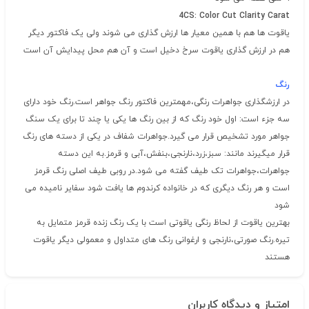
4CS: Color Cut Clarity Carat
یاقوت ها هم با همین معیار ها ارزش گذاری می شوند ولی یک فاکتور دیگر
هم در ارزش گذاری یاقوت سرخ دخیل است و آن هم محل پیدایش آن است
رنگ
در ارزشگذاری جواهرات رنگی،مهمترین فاکتور رنگ جواهر است.رنگ خود دارای
سه جزء است: اول خود رنگ که از بین رنگ ها یکی یا چند تا برای یک سنگ
جواهر مورد تشخیص قرار می گیرد.جواهرات شفاف در یکی از دسته های رنگ
قرار میگیرند مانند: سبز،زرد،نارنجی،بنفش،آبی و قرمز.به این دسته
جواهرات،جواهرات تک طیف گفته می شود.در روبی طیف اصلی رنگ قرمز
است و هر رنگ دیگری که در خانواده کرندوم ها یافت شود سفایر نامیده می
شود
بهترین یاقوت از لحاظ رنگی یاقوتی است با یک رنگ زنده قرمز متمایل به
تیره.رنگ صورتی،نارنجی و ارغوانی رنگ های متداول و معمولی دیگر یاقوت
هستند
امتیاز و دیدگاه کاربران