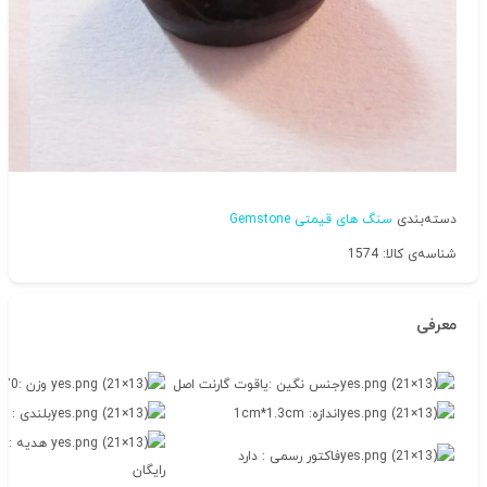
دسته‌بندی
سنگ های قیمتی Gemstone
شناسه‌ی کالا: 1574
معرفی
جنس نگین :یاقوت گارنت اصل
وزن :11.70 قیراط
اندازه: 1cm*1.3cm
بلندی : 7mm
هدیه : ج
فاکتور رسمی : دارد
رایگان