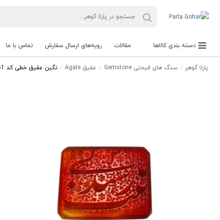
دسته بندی کالاها
مقالات
رویه‌های ارسال سفارش
تماس با ما
پارلا گوهر
سنگ های قیمتی Gemstone
عقیق Agate
نگین عقیق خطی کد 3261
جعبه Parla Box
تجهیزات و ابزار آلات Parla Tools
سنگ راف Rough stone
سنگ های قیمتی Gemstone