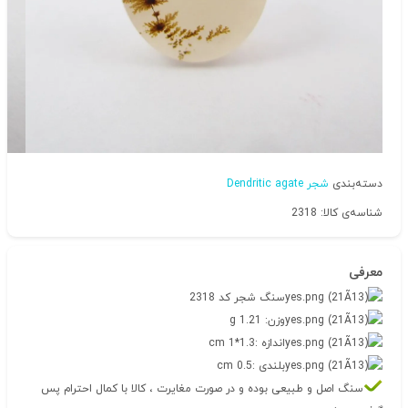
دسته‌بندی
شجر Dendritic agate
شناسه‌ی کالا: 2318
معرفی
سنگ شجر کد 2318
وزن: 1.21 g
اندازه :1.3*1 cm
بلندی :0.5 cm
سنگ اصل و طبیعی بوده و در صورت مغایرت ، کالا با کمال احترام پس