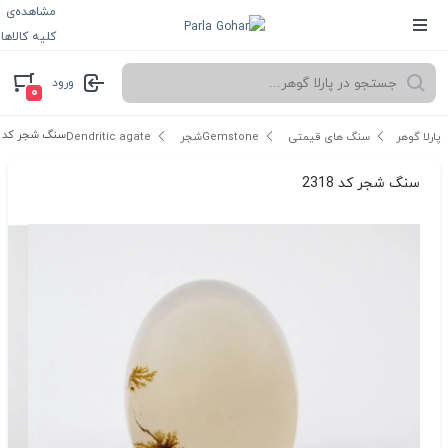
مشاهده‌ی
کلیه کالاها
ورود
۰
سنگ شجر کد 2318
پارلا گوهر
سنگ های قیمتی Gemstone
شجر Dendritic agate
سنگ شجر کد 2318