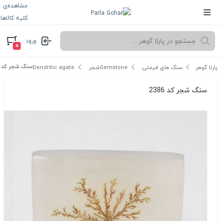
مشاهده‌ی
کلیه کالاها
ورود
۰
سنگ شجر کد 2386
پارلا گوهر
سنگ های قیمتی Gemstone
شجر Dendritic agate
سنگ شجر کد 2386