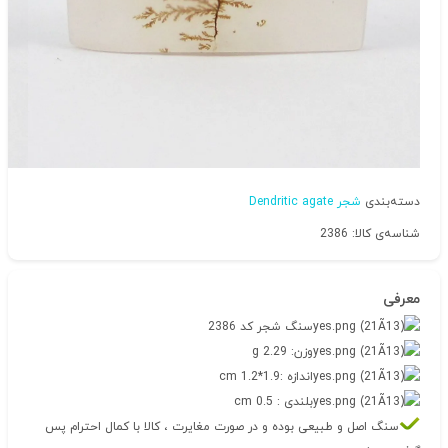
دسته‌بندی
شجر Dendritic agate
شناسه‌ی کالا: 2386
معرفی
سنگ شجر کد 2386
وزن: 2.29 g
اندازه :1.9*1.2 cm
بلندی : 0.5 cm
سنگ اصل و طبیعی بوده و در صورت مغایرت ، کالا با کمال احترام پس