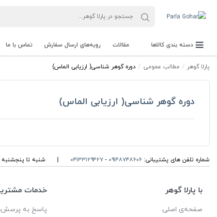
دسته بندی کالاها
مقالات
رویه‌های ارسال سفارش
تماس با ما
پارلا گوهر
مطالب عمومی
دوره گوهر شناسی( ارزیابی الماس)
دوره گوهر شناسی( ارزیابی الماس)
جعبه Parla Box
تجهیزات و ابزار آلات Parla Tools
سنگ راف Rough stone
سنگ های قیمتی Gemstone
شماره تلفن های پشتیبانی:
۰۹۱۴۸۷۴۸۶۰۶
-
۰۴۱۳۳۱۲۹۴۲۷
|
شنبه تا پنجشنبه ، ۱۰ الی 13 و 16 الی 19 پاسخگوی شما ه
با پارلا گوهر
خدمات مشتریا
صفحه‌ی اصلی
پاسخ به پرسش‌ه