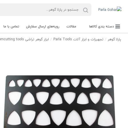
دسته بندی کالاها
مقالات
رویه‌های ارسال سفارش
تماس با ما
پارلا گوهر
تجهیزات و ابزار آلات Parla Tools
ابزار گوهر تراشی gemcutting tools
جعبه Parla Box
تجهیزات و ابزار آلات Parla Tools
سنگ راف Rough stone
سنگ های قیمتی Gemstone